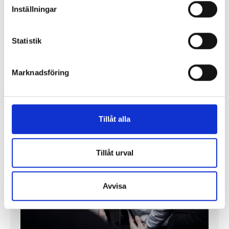
Inställningar
Enorma skillnader mellan
chefredaktörerna
Statistik
Så mycket tjänar dagspresscheferna
Marknadsföring
REPORTAGE
Tillåt alla
Tillåt urval
Avvisa