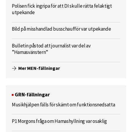
Polisen fick ingripa för att DI skulle rätta felaktigt
utpekande
Bild på misshandlad busschaufför var utpekande
Bulletin påstod att journalist var del av
”Hamasvänstern”
Mer MEN-fällningar
GRN-fällningar
Musikhjälpen fälls för skämt om funktionsnedsatta
P1 Morgons fråga om Hamashyllning var osaklig