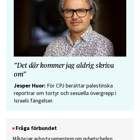
”Det där kommer jag aldrig skriva
om”
Jesper Huor:
För CPJ berättar palestinska
reportrar om tortyr och sexuella övergrepp i
Israels fängelser.
Fråga förbundet
Måste jag avbryta semestern om nyhetschefen