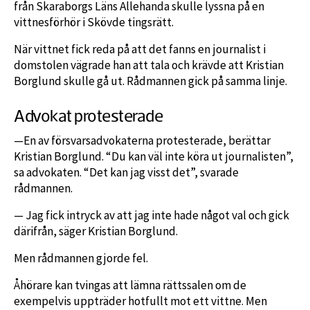
från Skaraborgs Läns Allehanda skulle lyssna på en
vittnesförhör i Skövde tingsrätt.
När vittnet fick reda på att det fanns en journalist i
domstolen vägrade han att tala och krävde att Kristian
Borglund skulle gå ut. Rådmannen gick på samma linje.
Advokat protesterade
—En av försvarsadvokaterna protesterade, berättar
Kristian Borglund. “Du kan väl inte köra ut journalisten”,
sa advokaten. “Det kan jag visst det”, svarade
rådmannen.
— Jag fick intryck av att jag inte hade något val och gick
därifrån, säger Kristian Borglund.
Men rådmannen gjorde fel.
Åhörare kan tvingas att lämna rättssalen om de
exempelvis uppträder hotfullt mot ett vittne. Men