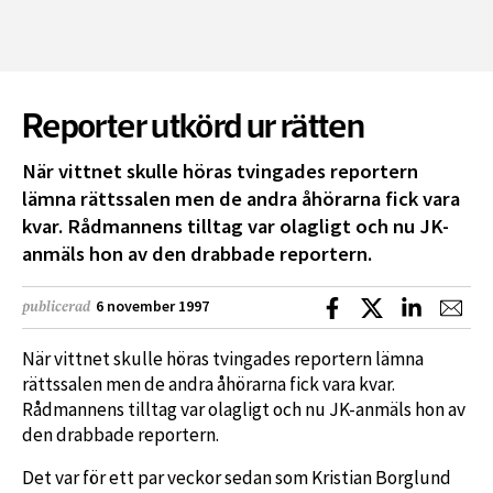
Reporter utkörd ur rätten
När vittnet skulle höras tvingades reportern
lämna rättssalen men de andra åhörarna fick vara
kvar. Rådmannens tilltag var olagligt och nu JK-
anmäls hon av den drabbade reportern.
Dela på Facebook
Dela på X
Dela på L
Dela
6 november 1997
publicerad
När vittnet skulle höras tvingades reportern lämna
rättssalen men de andra åhörarna fick vara kvar.
Rådmannens tilltag var olagligt och nu JK-anmäls hon av
den drabbade reportern.
Det var för ett par veckor sedan som Kristian Borglund