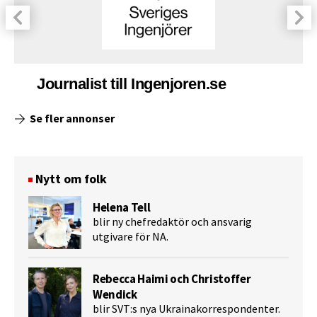
Journalist till Ingenjoren.se
Se fler annonser
Nytt om folk
Helena Tell
blir ny chefredaktör och ansvarig
utgivare för NA.
Rebecca Haimi och Christoffer
Wendick
blir SVT:s nya Ukrainakorrespondenter.