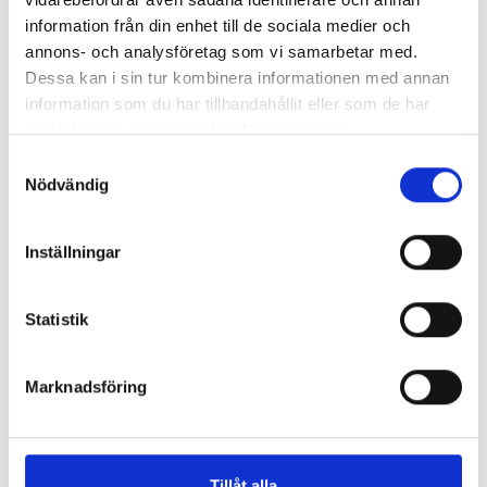
Enorma skillnader mellan
information från din enhet till de sociala medier och
chefredaktörerna
annons- och analysföretag som vi samarbetar med.
Dessa kan i sin tur kombinera informationen med annan
Så mycket tjänar dagspresscheferna
information som du har tillhandahållit eller som de har
samlat in när du har använt deras tjänster.
Samtyckesval
REPORTAGE
Nödvändig
Inställningar
Statistik
Marknadsföring
Tillåt alla