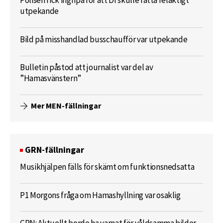
Polisen fick ingripa för att DI skulle rätta felaktigt
utpekande
Bild på misshandlad busschaufför var utpekande
Bulletin påstod att journalist var del av
”Hamasvänstern”
Mer MEN-fällningar
GRN-fällningar
Musikhjälpen fälls för skämt om funktionsnedsatta
P1 Morgons fråga om Hamashyllning var osaklig