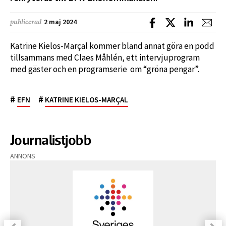
Dela på Facebook
Dela på X
Dela på L
Dela
2 maj 2024
publicerad
Katrine Kielos-Marçal kommer bland annat göra en podd
tillsammans med Claes Måhlén, ett intervjuprogram
med gäster och en programserie om “gröna pengar”.
#
#
EFN
KATRINE KIELOS-MARÇAL
Journalistjobb
ANNONS