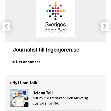
Journalist till Ingenjoren.se
Se fler annonser
Nytt om folk
Helena Tell
blir ny chefredaktör och ansvarig
utgivare för NA.