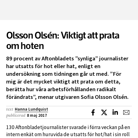
Olsson Olsén: Viktigt att prata
om hoten
89 procent av Aftonbladets ”synliga” journalister
har utsatts för hot eller hat, enligt en
undersökning som tidningen går ut med. ”För
mig är det mycket viktigt att prata om detta,
berätta hur våra arbetsförhållanden radikalt
förändrats”, menar utgivaren Sofia Olsson Olsén.
Hanna Lundquist
text
Dela på Facebook
Dela på X
Dela på L
Dela
8 maj 2017
publicerad
130 Aftonbladetjournalister svarade i förra veckan på en
intern enkät om huruvida de utsatts för hot/hat i sin roll