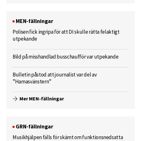
MEN-fällningar
Polisen fick ingripa för att DI skulle rätta felaktigt
utpekande
Bild på misshandlad busschaufför var utpekande
Bulletin påstod att journalist var del av
”Hamasvänstern”
Mer MEN-fällningar
GRN-fällningar
Musikhjälpen fälls för skämt om funktionsnedsatta