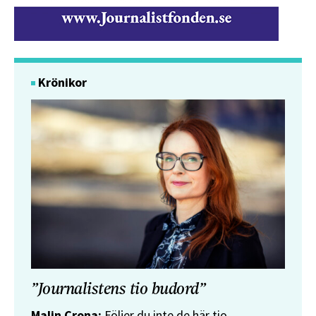
Krönikor
”Journalistens tio budord”
Malin Crona:
Följer du inte de här tio