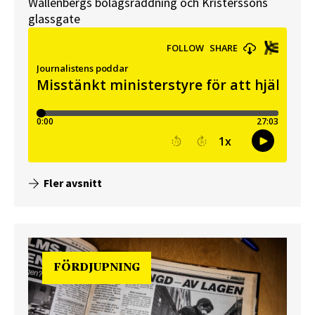
Wallenbergs bolagsräddning och Kristerssons
glassgate
Fler avsnitt
FÖRDJUPNING