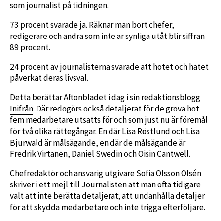
som journalist på tidningen.
73 procent svarade ja. Räknar man bort chefer,
redigerare och andra som inte är synliga utåt blir siffran
89 procent.
24 procent av journalisterna svarade att hotet och hatet
påverkat deras livsval.
Detta berättar Aftonbladet i dag i sin redaktionsblogg
Inifrån
. Där redogörs också detaljerat för de grova hot
fem medarbetare utsatts för och som just nu är föremål
för två olika rättegångar. En där Lisa Röstlund och Lisa
Bjurwald är målsägande, en där de målsägande är
Fredrik Virtanen, Daniel Swedin och Oisin Cantwell.
Chefredaktör och ansvarig utgivare Sofia Olsson Olsén
skriver i ett mejl till Journalisten att man ofta tidigare
valt att inte berätta detaljerat; att undanhålla detaljer
för att skydda medarbetare och inte trigga efterföljare.