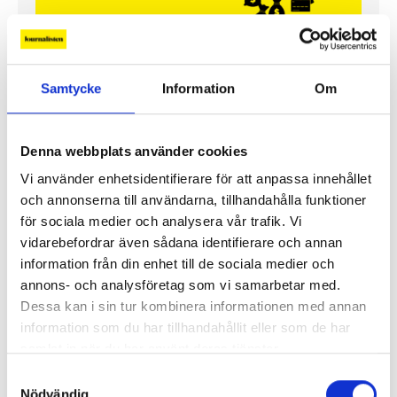
Samtycke
Information
Om
Denna webbplats använder cookies
Så mycket tjänar mediecheferna
Vi använder enhetsidentifierare för att anpassa innehållet
och annonserna till användarna, tillhandahålla funktioner
Så mycket tjänar 260 mediechefer
för sociala medier och analysera vår trafik. Vi
vidarebefordrar även sådana identifierare och annan
information från din enhet till de sociala medier och
annons- och analysföretag som vi samarbetar med.
Dessa kan i sin tur kombinera informationen med annan
information som du har tillhandahållit eller som de har
samlat in när du har använt deras tjänster.
Samtyckesval
Nödvändig