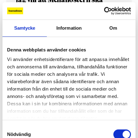
”Jag vill att Mellanöstern ska
kännas nära”
Gilda Hamidi-Nia
Samtycke
Information
Om
Fler profiler
Denna webbplats använder cookies
Vi använder enhetsidentifierare för att anpassa innehållet
och annonserna till användarna, tillhandahålla funktioner
för sociala medier och analysera vår trafik. Vi
vidarebefordrar även sådana identifierare och annan
information från din enhet till de sociala medier och
annons- och analysföretag som vi samarbetar med.
Dessa kan i sin tur kombinera informationen med annan
information som du har tillhandahållit eller som de har
samlat in när du har använt deras tjänster.
Samtyckesval
Lönerna – redaktion för redaktion
Nödvändig