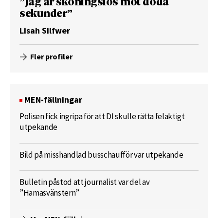
”Jag är skoningslös mot döda
sekunder”
Lisah Silfwer
Fler profiler
MEN-fällningar
Polisen fick ingripa för att DI skulle rätta felaktigt
utpekande
Bild på misshandlad busschaufför var utpekande
Bulletin påstod att journalist var del av
”Hamasvänstern”