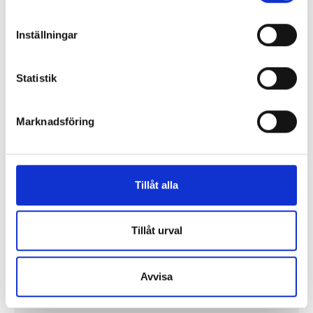
Så mycket tjänar vi – och våra chefer
Inställningar
Statistik
Marknadsföring
Tillåt alla
Tillåt urval
Så mycket tjänar mediecheferna
Så mycket tjänar 260 mediechefer
Avvisa