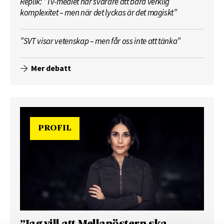
Replik: ”Tv-mediet har svårare att bära verklig
komplexitet – men när det lyckas är det magiskt”
”SVT visar vetenskap – men får oss inte att tänka”
Mer debatt
PROFIL