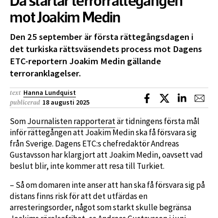
Då startar terrorrättegången
mot Joakim Medin
Den 25 september är första rättegångsdagen i
det turkiska rättsväsendets process mot Dagens
ETC-reportern Joakim Medin gällande
terroranklagelser.
Hanna Lundquist
text
Dela på Facebook
Dela på X
Dela på L
Dela
18 augusti 2025
publicerad
Som
Journalisten rapporterat
är tidningens första mål
inför rättegången att Joakim Medin ska få försvara sig
från Sverige. Dagens ETC:s chefredaktör Andreas
Gustavsson har klargjort att Joakim Medin, oavsett vad
beslut blir, inte kommer att resa till Turkiet.
– Så om domaren inte anser att han ska få försvara sig på
distans finns risk för att det utfärdas en
arresteringsorder, något som starkt skulle begränsa