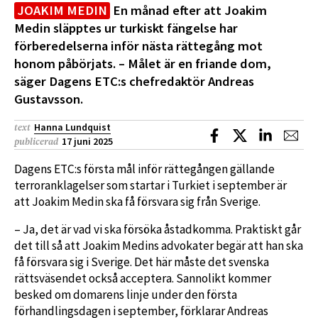
JOAKIM MEDIN
En månad efter att Joakim
Medin släpptes ur turkiskt fängelse har
förberedelserna inför nästa rättegång mot
honom påbörjats. – Målet är en friande dom,
säger Dagens ETC:s chefredaktör Andreas
Gustavsson.
Hanna Lundquist
text
Dela på Facebook
Dela på X
Dela på L
Dela
17 juni 2025
publicerad
Dagens ETC:s första mål inför rättegången gällande
terroranklagelser som startar i Turkiet i september är
att Joakim Medin ska få försvara sig från Sverige.
– Ja, det är vad vi ska försöka åstadkomma. Praktiskt går
det till så att Joakim Medins advokater begär att han ska
få försvara sig i Sverige. Det här måste det svenska
rättsväsendet också acceptera. Sannolikt kommer
besked om domarens linje under den första
förhandlingsdagen i september, förklarar Andreas