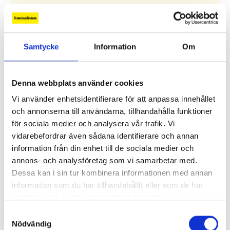
Debatt
Samtycke
Information
Om
Replik: ”Sociala medier kan räknas som kritisk
infrastruktur”
Denna webbplats använder cookies
Replik: ”Public service-bolagen behöver Tiktok och
Vi använder enhetsidentifierare för att anpassa innehållet
Instagram för att nå hela befolkningen”
och annonserna till användarna, tillhandahålla funktioner
för sociala medier och analysera vår trafik. Vi
”Public service behöver återta ägandet från
vidarebefordrar även sådana identifierare och annan
techjättarna”
information från din enhet till de sociala medier och
annons- och analysföretag som vi samarbetar med.
Replik: ”Tv-mediet har svårare att bära verklig
Dessa kan i sin tur kombinera informationen med annan
komplexitet – men när det lyckas är det magiskt”
information som du har tillhandahållit eller som de har
samlat in när du har använt deras tjänster.
”SVT visar vetenskap – men får oss inte att tänka”
Samtyckesval
Nödvändig