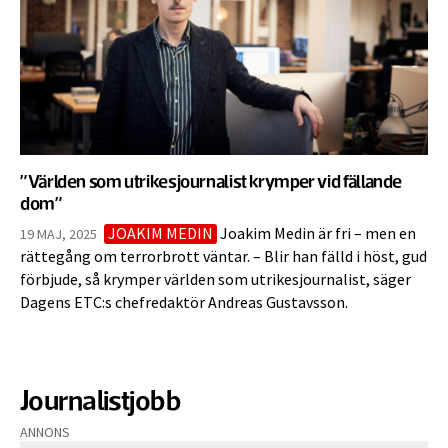
”Världen som utrikesjournalist krymper vid fällande
dom”
JOAKIM MEDIN
Joakim Medin är fri – men en
19 MAJ, 2025
rättegång om terrorbrott väntar. – Blir han fälld i höst, gud
förbjude, så krymper världen som utrikesjournalist, säger
Dagens ETC:s chefredaktör Andreas Gustavsson.
Journalistjobb
ANNONS