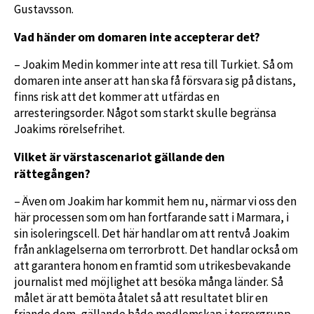
Gustavsson.
Vad händer om domaren inte accepterar det?
– Joakim Medin kommer inte att resa till Turkiet. Så om
domaren inte anser att han ska få försvara sig på distans,
finns risk att det kommer att utfärdas en
arresteringsorder. Något som starkt skulle begränsa
Joakims rörelsefrihet.
Vilket är värstascenariot gällande den
rättegången?
– Även om Joakim har kommit hem nu, närmar vi oss den
här processen som om han fortfarande satt i Marmara, i
sin isoleringscell. Det här handlar om att rentvå Joakim
från anklagelserna om terrorbrott. Det handlar också om
att garantera honom en framtid som utrikesbevakande
journalist med möjlighet att besöka många länder. Så
målet är att bemöta åtalet så att resultatet blir en