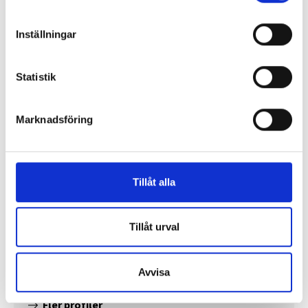
Mer debatt
Inställningar
Statistik
PROFIL
Marknadsföring
Tillåt alla
”Jag vill att Mellanöstern ska
Tillåt urval
kännas nära”
Gilda Hamidi-Nia
Avvisa
Fler profiler