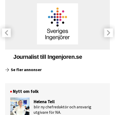
Journalist till Ingenjoren.se
Se fler annonser
Nytt om folk
Helena Tell
blir ny chefredaktör och ansvarig
utgivare för NA.