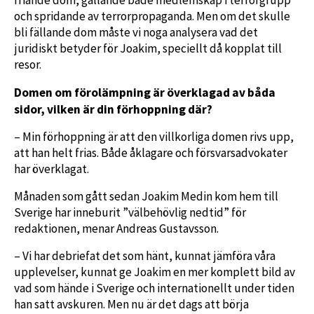
friande dom, gällande både medlemskap i terrorgrupp
och spridande av terrorpropaganda. Men om det skulle
bli fällande dom måste vi noga analysera vad det
juridiskt betyder för Joakim, speciellt då kopplat till
resor.
Domen om förolämpning är överklagad av båda
sidor, vilken är din förhoppning där?
– Min förhoppning är att den villkorliga domen rivs upp,
att han helt frias. Både åklagare och försvarsadvokater
har överklagat.
Månaden som gått sedan Joakim Medin kom hem till
Sverige har inneburit ”välbehövlig nedtid” för
redaktionen, menar Andreas Gustavsson.
– Vi har debriefat det som hänt, kunnat jämföra våra
upplevelser, kunnat ge Joakim en mer komplett bild av
vad som hände i Sverige och internationellt under tiden
han satt avskuren. Men nu är det dags att börja