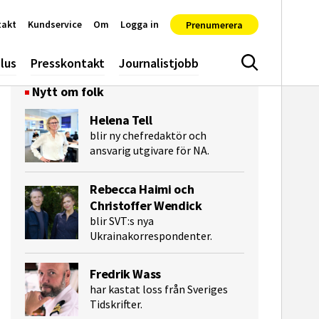
takt
Kundservice
Om
Logga in
Prenumerera
lus
Presskontakt
Journalistjobb
Sök
Nytt om folk
Helena Tell
blir ny chefredaktör och
ansvarig utgivare för NA.
Rebecca Haimi och
Christoffer Wendick
blir SVT:s nya
Ukrainakorrespondenter.
e-post
Fredrik Wass
har kastat loss från Sveriges
Tidskrifter.