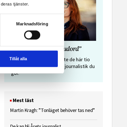
deras tjänster.
Marknadsföring
”Journalistens tio budord”
Malin Crona:
Tillåt alla
Följer du inte de här tio
budorden? Då är det inte journalistik du
gör.
Mest läst
Martin Kragh: ”Tonläget behöver tas ned”
De kan bli Årets journalist