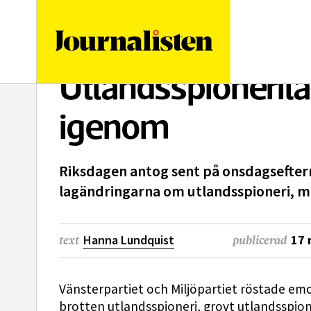
logotyp
Utlandsspioneril
igenom
Riksdagen antog sent på onsdagseft
lagändringarna om utlandsspioneri, me
Hanna Lundquist
17 
text
publicerad
Vänsterpartiet och Miljöpartiet röstade em
brotten utlandsspioneri, grovt utlandsspione