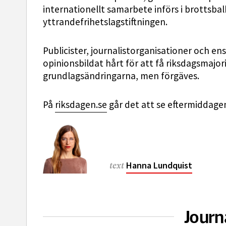
internationellt samarbete införs i brottsbalk
yttrandefrihetslagstiftningen.
Publicister, journalistorganisationer och en
opinionsbildat hårt för att få riksdagsmajo
grundlagsändringarna, men förgäves.
På
riksdagen.se
går det att se eftermiddage
Hanna Lundquist
text
Journ