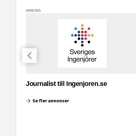
ANNONS
asinet
Journalist till Ingenjoren.se
Se fler annonser