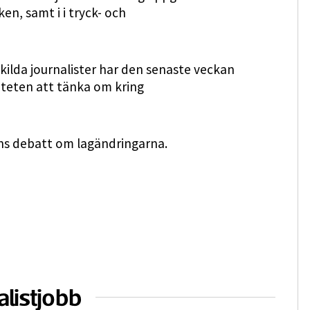
en, samt i i tryck- och
skilda journalister har den senaste veckan
riteten att tänka om kring
ns debatt om lagändringarna.
alistjobb