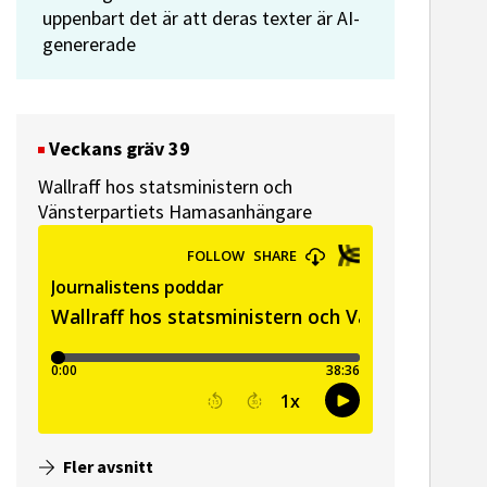
uppenbart det är att deras texter är AI-
genererade
Veckans gräv 39
Wallraff hos statsministern och
Vänsterpartiets Hamasanhängare
ssekreterare till Sidas
Hem & Hyr
mmunikationsenhet
Vänersbo
Fler avsnitt