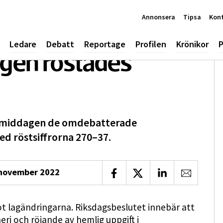
Annonsera
Tipsa
Kon
Ledare
Debatt
Reportage
Profilen
Krönikor
P
agen röstades
ermiddagen de omdebatterade
d röstsiffrorna 270–37.
november 2022
Dela på Facebook
Dela på X
Dela på LinkedIn
Dela via 
ot lagändringarna. Riksdagsbeslutet innebär att
ri och röjande av hemlig uppgift i