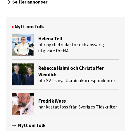
Se fler annonser
Nytt om folk
Helena Tell
blir ny chefredaktör och ansvarig
utgivare för NA.
Rebecca Haimi och Christoffer
Wendick
blir SVT:s nya Ukrainakorrespondenter.
Fredrik Wass
har kastat loss från Sveriges Tidskrifter.
Nytt om folk