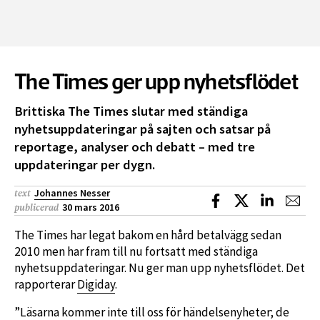
The Times ger upp nyhetsflödet
Brittiska The Times slutar med ständiga
nyhetsuppdateringar på sajten och satsar på
reportage, analyser och debatt – med tre
uppdateringar per dygn.
Johannes Nesser
text
Dela på Facebook
Dela på X
Dela på L
Dela
30 mars 2016
publicerad
The Times har legat bakom en hård betalvägg sedan
2010 men har fram till nu fortsatt med ständiga
nyhetsuppdateringar. Nu ger man upp nyhetsflödet. Det
rapporterar
Digiday
.
”Läsarna kommer inte till oss för händelsenyheter; de