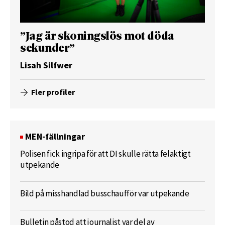
”Jag är skoningslös mot döda
sekunder”
Lisah Silfwer
Fler profiler
MEN-fällningar
Polisen fick ingripa för att DI skulle rätta felaktigt
utpekande
Bild på misshandlad busschaufför var utpekande
Bulletin påstod att journalist var del av