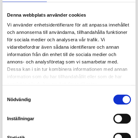
Så mycket tjänar 260 mediechefer
Denna webbplats använder cookies
Vi använder enhetsidentifierare för att anpassa innehållet
och annonserna till användarna, tillhandahålla funktioner
för sociala medier och analysera vår trafik. Vi
vidarebefordrar även sådana identifierare och annan
information från din enhet till de sociala medier och
annons- och analysföretag som vi samarbetar med.
Dessa kan i sin tur kombinera informationen med annan
information som du har tillhandahållit eller som de har
samlat in när du har använt deras tjänster.
Samtyckesval
Enorma skillnader mellan
Nödvändig
chefredaktörerna
Så mycket tjänar dagspresscheferna
Inställningar
Statistik