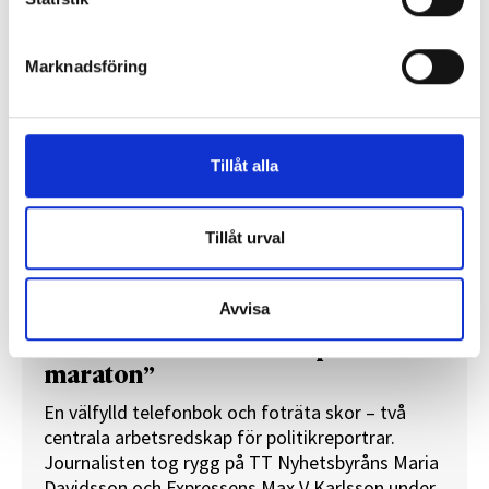
REPORTAGE
Marknadsföring
Tillåt alla
Tillåt urval
Avvisa
”Valåret känns som att sprinta ett
maraton”
En välfylld telefonbok och foträta skor – två
centrala arbetsredskap för politikreportrar.
Journalisten tog rygg på TT Nyhetsbyråns Maria
Davidsson och Expressens Max V Karlsson under