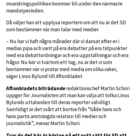
invandringspolitiken kommer bli under den närmaste
mandatperioden.
Då väljer han att upplysa reportern om att nu är det SD
som bestämmer när man talar med medier.
– Nu har vi haft några månader där vi dansat efter er i
medias pipa och varit på era debatter på era tidpunkter
med era debattordningar och era uppställningar och era
frågor. Nu kör vi tvärtom ett tag, nu är det vi som
bestämmer när vi pratar med media om olika saker,
säger Linus Bylund till Aftonbladet.
Aftonbladets biträdande
redaktionschef Martin Schori
uppger för Journalisten att man kan välja att tolka Linus
Bylunds uttalanden till deras reporter välvilligt.
Samtidigt är det svårt att bortse från ”både hans och
hans partis ansträngda relation till medier och
journalistik”, menar Martin Schori.
Tror du det här är början på ett nytt sätt för SD att