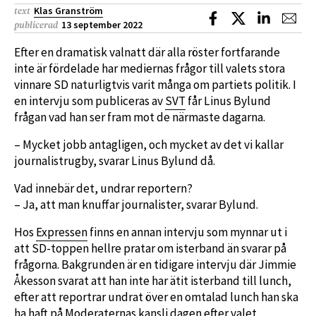
Klas Granström
text
Dela på Facebook
Dela på X
Dela på L
Dela
13 september 2022
publicerad
Efter en dramatisk valnatt där alla röster fortfarande
inte är fördelade har mediernas frågor till valets stora
vinnare SD naturligtvis varit många om partiets politik. I
en intervju som publiceras av
SVT
får Linus Bylund
frågan vad han ser fram mot de närmaste dagarna.
– Mycket jobb antagligen, och mycket av det vi kallar
journalistrugby, svarar Linus Bylund då.
Vad innebär det, undrar reportern?
– Ja, att man knuffar journalister, svarar Bylund.
Hos
Expressen
finns en annan intervju som mynnar ut i
att SD-toppen hellre pratar om isterband än svarar på
frågorna. Bakgrunden är en tidigare intervju där Jimmie
Åkesson svarat att han inte har ätit isterband till lunch,
efter att reportrar undrat över en omtalad lunch han ska
ha haft på Moderaternas kansli dagen efter valet.