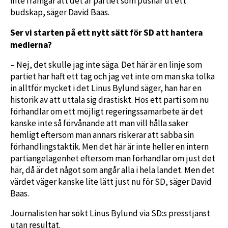
inte framgår att det är partiet som pushar ut ett
budskap, säger David Baas.
Ser vi starten på ett nytt sätt för SD att hantera
medierna?
– Nej, det skulle jag inte säga. Det här är en linje som
partiet har haft ett tag och jag vet inte om man ska tolka
in alltför mycket i det Linus Bylund säger, han har en
historik av att uttala sig drastiskt. Hos ett parti som nu
förhandlar om ett möjligt regeringssamarbete är det
kanske inte så förvånande att man vill hålla saker
hemligt eftersom man annars riskerar att sabba sin
förhandlingstaktik. Men det här är inte heller en intern
partiangelägenhet eftersom man förhandlar om just det
här, då är det något som angår alla i hela landet. Men det
värdet väger kanske lite lätt just nu för SD, säger David
Baas.
Journalisten har sökt Linus Bylund via SD:s presstjänst
utan resultat.