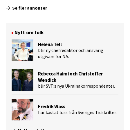
Se fler annonser
Nytt om folk
Helena Tell
blir ny chefredaktör och ansvarig
utgivare för NA.
Rebecca Haimi och Christoffer
Wendick
blir SVT:s nya Ukrainakorrespondenter.
Fredrik Wass
har kastat loss från Sveriges Tidskrifter.