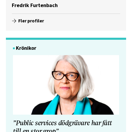
Fredrik Furtenbach
Fler profiler
Krönikor
”Public services dödgrävare har fått
till en stor grop”