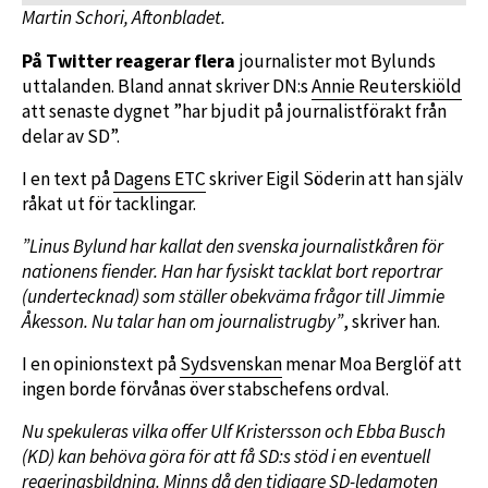
Martin Schori, Aftonbladet.
På Twitter reagerar flera
journalister mot Bylunds
uttalanden. Bland annat skriver DN:s
Annie Reuterskiöld
att senaste dygnet ”har bjudit på journalistförakt från
delar av SD”.
I en text på
Dagens ETC
skriver Eigil Söderin att han själv
råkat ut för tacklingar.
”Linus Bylund har kallat den svenska journalistkåren för
nationens fiender. Han har fysiskt tacklat bort reportrar
(undertecknad) som ställer obekväma frågor till Jimmie
Åkesson. Nu talar han om journalistrugby”
, skriver han.
I en opinionstext på
Sydsvenskan
menar Moa Berglöf att
ingen borde förvånas över stabschefens ordval.
Nu spekuleras vilka offer Ulf Kristersson och Ebba Busch
(KD) kan behöva göra för att få SD:s stöd i en eventuell
regeringsbildning. Minns då den tidigare SD-ledamoten