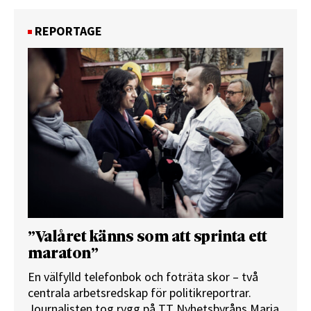
REPORTAGE
”Valåret känns som att sprinta ett
maraton”
En välfylld telefonbok och foträta skor – två
centrala arbetsredskap för politikreportrar.
Journalisten tog rygg på TT Nyhetsbyråns Maria