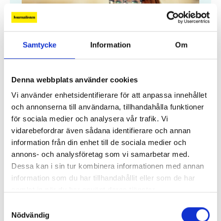
Samtycke
Information
Om
Denna webbplats använder cookies
”Journalistens tio budord”
Vi använder enhetsidentifierare för att anpassa innehållet
och annonserna till användarna, tillhandahålla funktioner
Malin Crona:
Följer du inte de här tio
för sociala medier och analysera vår trafik. Vi
budorden? Då är det inte journalistik du gör.
vidarebefordrar även sådana identifierare och annan
information från din enhet till de sociala medier och
annons- och analysföretag som vi samarbetar med.
Mest läst
Dessa kan i sin tur kombinera informationen med annan
information som du har tillhandahållit eller som de har
Martin Kragh: ”Tonläget behöver tas ned”
samlat in när du har använt deras tjänster.
Samtyckesval
De kan bli Årets journalist
Nödvändig