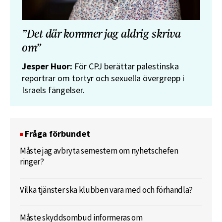
”Det där kommer jag aldrig skriva
om”
Jesper Huor:
För CPJ berättar palestinska
reportrar om tortyr och sexuella övergrepp i
Israels fängelser.
Fråga förbundet
Måste jag avbryta semestern om nyhetschefen
ringer?
Vilka tjänster ska klubben vara med och förhandla?
Måste skyddsombud informeras om