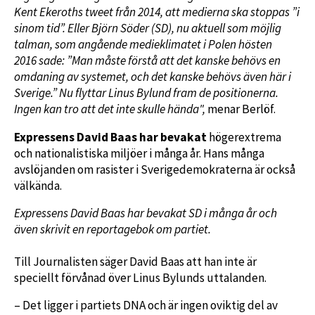
Kent Ekeroths tweet från 2014, att medierna ska stoppas ”i
sinom tid”. Eller Björn Söder (SD), nu aktuell som möjlig
talman, som angående medieklimatet i Polen hösten
2016 sade: ”Man måste förstå att det kanske behövs en
omdaning av systemet, och det kanske behövs även här i
Sverige.” Nu flyttar Linus Bylund fram de positionerna.
Ingen kan tro att det inte skulle hända",
menar Berlöf.
Expressens David Baas har bevakat
högerextrema
och nationalistiska miljöer i många år. Hans många
avslöjanden om rasister i Sverigedemokraterna är också
välkända.
Expressens David Baas har bevakat SD i många år och
även skrivit en reportagebok om partiet.
Till Journalisten säger David Baas att han inte är
speciellt förvånad över Linus Bylunds uttalanden.
– Det ligger i partiets DNA och är ingen oviktig del av