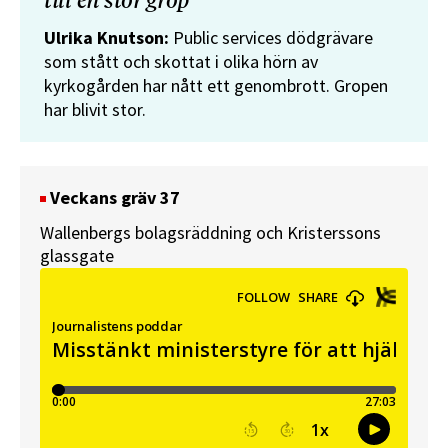
till en stor grop”
Ulrika Knutson:
Public services dödgrävare
som stått och skottat i olika hörn av
kyrkogården har nått ett genombrott. Gropen
har blivit stor.
Veckans gräv 37
Wallenbergs bolagsräddning och Kristerssons
glassgate