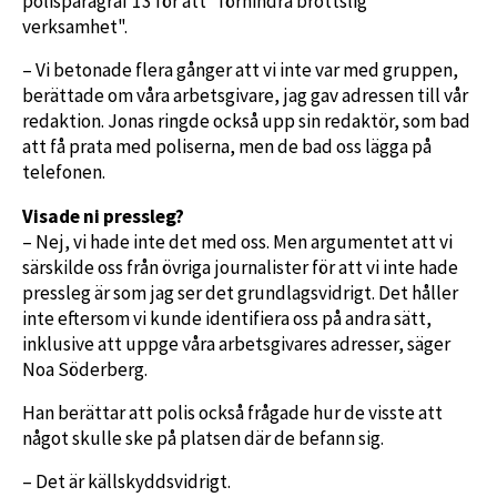
polisparagraf 13 för att "förhindra brottslig
verksamhet".
– Vi betonade flera gånger att vi inte var med gruppen,
berättade om våra arbetsgivare, jag gav adressen till vår
redaktion. Jonas ringde också upp sin redaktör, som bad
att få prata med poliserna, men de bad oss lägga på
telefonen.
Visade ni pressleg?
– Nej, vi hade inte det med oss. Men argumentet att vi
särskilde oss från övriga journalister för att vi inte hade
pressleg är som jag ser det grundlagsvidrigt. Det håller
inte eftersom vi kunde identifiera oss på andra sätt,
inklusive att uppge våra arbetsgivares adresser, säger
Noa Söderberg.
Han berättar att polis också frågade hur de visste att
något skulle ske på platsen där de befann sig.
– Det är källskyddsvidrigt.