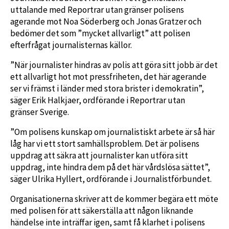
uttalande med Reportrar utan gränser polisens
agerande mot Noa Söderberg och Jonas Gratzer och
bedömer det som ”mycket allvarligt” att polisen
efterfrågat journalisternas källor.
”När journalister hindras av polis att göra sitt jobb är det
ett allvarligt hot mot pressfriheten, det här agerande
ser vi främst i länder med stora brister i demokratin”,
säger Erik Halkjaer, ordförande i Reportrar utan
gränser Sverige.
”Om polisens kunskap om journalistiskt arbete är så här
låg har vi ett stort samhällsproblem. Det är polisens
uppdrag att säkra att journalister kan utföra sitt
uppdrag, inte hindra dem på det här vårdslösa sättet”,
säger Ulrika Hyllert, ordförande i Journalistförbundet.
Organisationerna skriver att de kommer begära ett möte
med polisen för att säkerställa att någon liknande
händelse inte inträffar igen, samt få klarhet i polisens