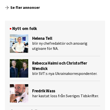
Se fler annonser
Nytt om folk
Helena Tell
blir ny chefredaktör och ansvarig
utgivare för NA.
Rebecca Haimi och Christoffer
Wendick
blir SVT:s nya Ukrainakorrespondenter.
Fredrik Wass
har kastat loss från Sveriges Tidskrifter.