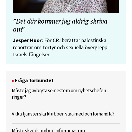
”Det där kommer jag aldrig skriva
om”
Jesper Huor:
För CPJ berättar palestinska
reportrar om tortyr och sexuella övergrepp i
Israels fängelser.
Fråga förbundet
Måste jag avbryta semestern om nyhetschefen
ringer?
Vilka tjänster ska klubben vara med och förhandla?
Måste skyddsombud informeras om