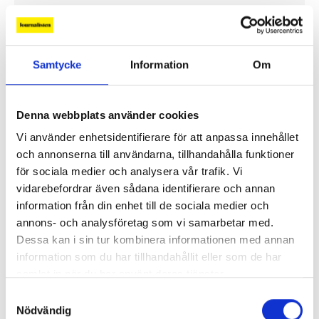
”Public service behöver återta ägandet från
techjättarna”
Samtycke
Information
Om
Replik: ”Tv-mediet har svårare att bära verklig
komplexitet – men när det lyckas är det magiskt”
Denna webbplats använder cookies
”SVT visar vetenskap – men får oss inte att tänka”
Vi använder enhetsidentifierare för att anpassa innehållet
och annonserna till användarna, tillhandahålla funktioner
Mer debatt
för sociala medier och analysera vår trafik. Vi
vidarebefordrar även sådana identifierare och annan
information från din enhet till de sociala medier och
annons- och analysföretag som vi samarbetar med.
Dessa kan i sin tur kombinera informationen med annan
PROFIL
information som du har tillhandahållit eller som de har
samlat in när du har använt deras tjänster.
Samtyckesval
Nödvändig