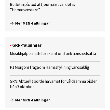
Bulletin påstod att journalist var del av
”Hamasvänstern”
Mer MEN-fällningar
GRN-fällningar
Musikhjälpen fälls för skämt om funktionsnedsatta
P1 Morgons fråga om Hamashyllning var osaklig
GRN: Aktuellt borde ha varnat för våldsamma bilder
från 7 oktober
Mer GRN-fällningar