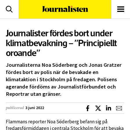
logotyp
Sök
Men
Journalister fördes bort under
klimatbevakning – ”Principiellt
oroande”
Journalisterna Noa Söderberg och Jonas Gratzer
fördes bort av polis när de bevakade en
klimataktion i Stockholm på fredagen. Polisens
agerande fördöms av Journalistförbundet och
Reportrar utan gränser.
Dela på Facebook
Dela på X
Dela på L
Dela
3 juni 2022
publicerad
Flammans reporter Noa Söderberg befann sig på
fredagsförmiddagen i centrala Stockholm för att bevaka