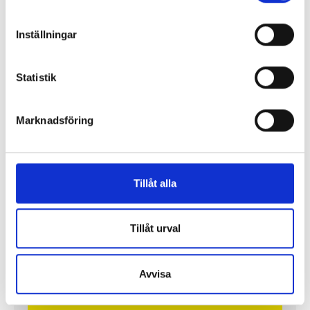
Inställningar
”Jag vill att Mellanöstern ska
Statistik
kännas nära”
Gilda Hamidi-Nia
Marknadsföring
Fler profiler
Tillåt alla
Tillåt urval
Avvisa