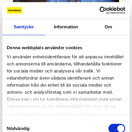
”Hotet kommer från höger”
Samtycke
Information
Om
Den populistiska mediekritiken har blivit en
högerpolitisk strategi. I Sverige har det hittills
inte gett några större avtryck i den förda
Denna webbplats använder cookies
mediepolitiken.
Vi använder enhetsidentifierare för att anpassa innehållet
Alla ledare
och annonserna till användarna, tillhandahålla funktioner
för sociala medier och analysera vår trafik. Vi
vidarebefordrar även sådana identifierare och annan
information från din enhet till de sociala medier och
Debatt
annons- och analysföretag som vi samarbetar med.
Replik: ”Sociala medier kan räknas som kritisk
Dessa kan i sin tur kombinera informationen med annan
infrastruktur”
information som du har tillhandahållit eller som de har
samlat in när du har använt deras tjänster.
Replik: ”Public service-bolagen behöver Tiktok och
Samtyckesval
Instagram för att nå hela befolkningen”
Nödvändig