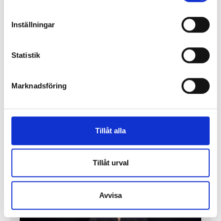
”Public service behöver återta ägandet från
Inställningar
techjättarna”
Statistik
Replik: ”Tv-mediet har svårare att bära verklig
komplexitet – men när det lyckas är det magiskt”
Marknadsföring
”SVT visar vetenskap – men får oss inte att tänka”
Mer debatt
Tillåt alla
Tillåt urval
PROFIL
Avvisa