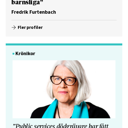
barnsliga”
Fredrik Furtenbach
Fler profiler
Krönikor
”Public services dödgrävare har fått