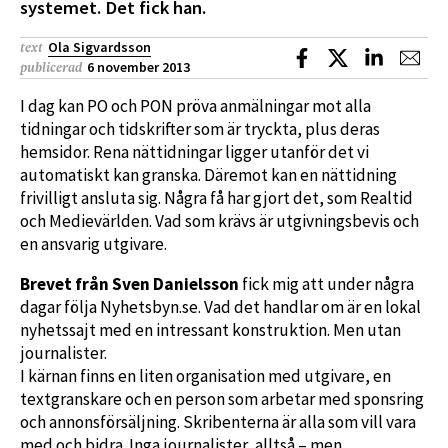
systemet. Det fick han.
Ola Sigvardsson
text
Dela på Facebook
Dela på X
Dela på L
Dela
6 november 2013
publicerad
I dag kan PO och PON pröva anmälningar mot alla
tidningar och tidskrifter som är tryckta, plus deras
hemsidor. Rena nättidningar ligger utanför det vi
automatiskt kan granska. Däremot kan en nättidning
frivilligt ansluta sig. Några få har gjort det, som Realtid
och Medievärlden. Vad som krävs är utgivningsbevis och
en ansvarig utgivare.
Brevet från Sven Danielsson
fick mig att under några
dagar följa Nyhetsbyn.se. Vad det handlar om är en lokal
nyhetssajt med en intressant konstruktion. Men utan
journalister.
I kärnan finns en liten organisation med utgivare, en
textgranskare och en person som arbetar med sponsring
och annonsförsäljning. Skribenterna är alla som vill vara
med och bidra. Inga journalister, alltså – men