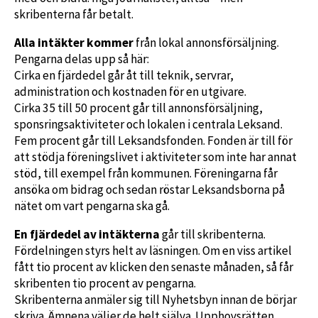
skribenterna får betalt.
Alla intäkter kommer
från lokal annonsförsäljning.
Pengarna delas upp så här:
Cirka en fjärdedel går åt till teknik, servrar,
administration och kostnaden för en utgivare.
Cirka 35 till 50 procent går till annonsförsäljning,
sponsringsaktiviteter och lokalen i centrala Leksand.
Fem procent går till Leksandsfonden. Fonden är till för
att stödja föreningslivet i aktiviteter som inte har annat
stöd, till exempel från kommunen. Föreningarna får
ansöka om bidrag och sedan röstar Leksandsborna på
nätet om vart pengarna ska gå.
En fjärdedel av intäkterna
går till skribenterna.
Fördelningen styrs helt av läsningen. Om en viss artikel
fått tio procent av klicken den senaste månaden, så får
skribenten tio procent av pengarna.
Skribenterna anmäler sig till Nyhetsbyn innan de börjar
skriva. Ämnena väljer de helt själva. Upphovsrätten