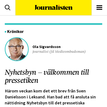
logotyp
Sök
Men
Krönikor
Ola Sigvardsson
journalist (fd Medieombudsman)
Nyhetsbyn – välkommen till
pressetiken
Härom veckan kom det ett brev från Sven
Danielsson i Leksand. Han bad att få ansluta sin
nättidning Nyhetsbyn till det pressetiska