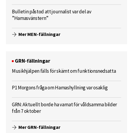
Bulletin påstod att journalist var del av
”Hamasvänstern”
Mer MEN-fällningar
GRN-fällningar
Musikhjälpen fälls för skämt om funktionsnedsatta
P1 Morgons fråga om Hamashyllning var osaklig
GRN: Aktuellt borde ha varnat för våldsamma bilder
från 7 oktober
Mer GRN-fällningar