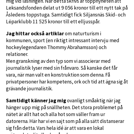
mig vid läsningen. När detta skrivs är toppnyheten att
Leksandsfonden delat ut 9 056 kronor till ett nytt tak på
Åsledens toppstuga. Samtidigt fick Siljansnäs Skid- och
Löparklubb 11 525 kronor till ett elljusspår.
Jag hittar också artiklar
om naturturism i
kommunen, sport (en riktigt intressant intervju med
hockeylegendaren Thommy Abrahamsson) och
relationer.
Men granskning av den typ som vi associerar med
journalistik lyser med sin frånvaro. Så kanske det får
vara, när man valt en konstruktion som denna. Få
privatpersoner har kompetens, ork och tid att ägna sig åt
grävande journalistik.
Samtidigt känner jag mig
ovanligt småaktig när jag
hänger upp mig på snällheten. Det stora problemet på
nätet är allt hat och alla hot som väller fram ur
datorerna. Här har vi en sajt som på alla sätt distanserar
sig från detta. Vars hela idé är att vara en lokal