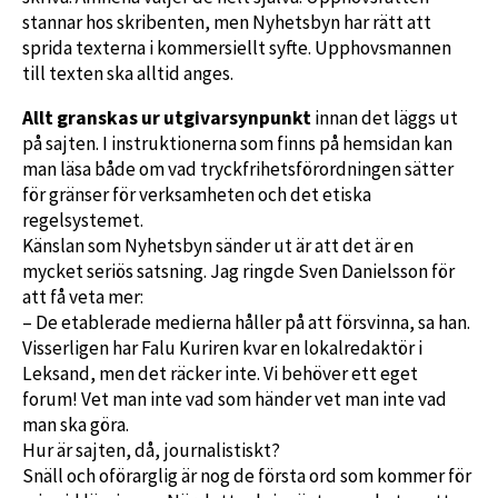
stannar hos skribenten, men Nyhetsbyn har rätt att
sprida texterna i kommersiellt syfte. Upphovsmannen
till texten ska alltid anges.
Allt granskas ur utgivarsynpunkt
innan det läggs ut
på sajten. I instruktionerna som finns på hemsidan kan
man läsa både om vad tryckfrihetsförordningen sätter
för gränser för verksamheten och det etiska
regelsystemet.
Känslan som Nyhetsbyn sänder ut är att det är en
mycket seriös satsning. Jag ringde Sven Danielsson för
att få veta mer:
– De etablerade medierna håller på att försvinna, sa han.
Visserligen har Falu Kuriren kvar en lokalredaktör i
Leksand, men det räcker inte. Vi behöver ett eget
forum! Vet man inte vad som händer vet man inte vad
man ska göra.
Hur är sajten, då, journalistiskt?
Snäll och oförarglig är nog de första ord som kommer för