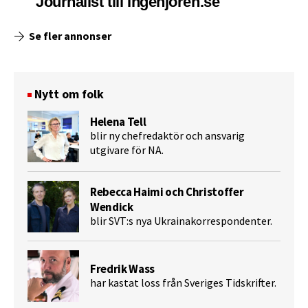
Journalist till Ingenjoren.se
Se fler annonser
Nytt om folk
Helena Tell
blir ny chefredaktör och ansvarig
utgivare för NA.
Rebecca Haimi och Christoffer
Wendick
blir SVT:s nya Ukrainakorrespondenter.
Fredrik Wass
har kastat loss från Sveriges Tidskrifter.