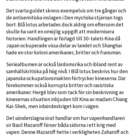
Det svarta guldet skrevs exempelvis om tre gånger och
de antisemitiska inslagen i Den mystiska stjärnan togs
bort. Blå lotus arbetades dock aldrig om eftersom det
skulle ha varit en omöjlig uppgift att modernisera
historien. Handlingen är förlagd till 30-talets Kina då
Japan ockuperade vissa delar av landet och Shanghai
hade en stor koloni amerikaner, britter och fransmän.
Seriealbumen är också lärdomsrika och ibland rent av
samhällskritiska på hög nivå. I Blå lotus beskrivs hur den
japanska ockupationsmakten förtrycker kineserna. Där
förekommer också korrupta britter och rasistiska
amerikaner. Hergé blev som tack för sin beskrivning av
kinesernas situation inbjuden till Kina av madam Chiang
Kai-Shek, men inbördeskriget kom i vägen.
Det sönderslagna örat handlar om hur vapenhandlaren
sir Basil Mazaroff förser båda sidorna i ett krig med
vapen. Denne Mazaroff hette i verkligheten Zaharoff och