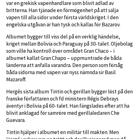
var en grekisk vapenhandlare som blivit adlad av
britterna. Han tjänade en förmögenhet på att sälja
vapen till alla sidor under första världskriget. I den
engelska utgåvan är han tysk och kallas för Bazarov.
Albumet bygger till viss del på en verklig händelse,
kriget mellan Bolivia och Paraguay på 30-talet. Oljebolag
som ville ha kontroll över området Gran Chaco – i
albumet kallat Gran Chapo – uppmuntrade de båda
länderna att anfalla varandra. Den person som försåg
båda sidorna med vapen var nyss nämnda sir Basil
Mazaroff.
Hergés sista album Tintin och gerillan bygger löst på den
franske författaren och fd ministern Régis Debrays
äventyr i Bolivia på 60-talet. Han fängslades efter att ha
blivit anklagad för samröre med gerillaledaren Che
Guevara.
Tintin hjälper i albumet en militär till makten. Men