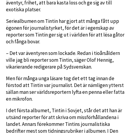
äventyr, frihet, att bara kasta loss och ge sig av till
exotiska platser.
Seriealbumen om Tintin har gjort att många fått upp
ögonen för journalistyrket, för det är i egenskap av
reporter som Tintin ger sig ut i världen för att lösa gåtor
och fånga bovar.
– Det var äventyren som lockade. Redan i tioårsåldern
ville jag bli reporter som Tintin, säger Olof Hennig,
vikarierande redigerare på Sydsvenskan.
Men för många unga läsare tog det ett tag innan de
förstod att Tintin var journalist. Det är nämligen ytterst
sällan man ser världsreportern lyfta en penna eller fatta
en mikrofon.
I det första albumet, Tintin i Sovjet, står det att han är
utsänd reporter för att skriva om missförhållandena i
landet. Annars förekommer Tintins journalistiska
bedrifter mest som tidningsrubriker i albumen. I Den