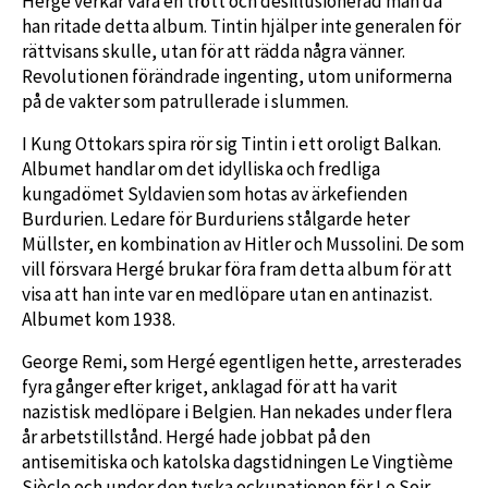
Hergé verkar vara en trött och desillusionerad man då
han ritade detta album. Tintin hjälper inte generalen för
rättvisans skulle, utan för att rädda några vänner.
Revolutionen förändrade ingenting, utom uniformerna
på de vakter som patrullerade i slummen.
I Kung Ottokars spira rör sig Tintin i ett oroligt Balkan.
Albumet handlar om det idylliska och fredliga
kungadömet Syldavien som hotas av ärkefienden
Burdurien. Ledare för Burduriens stålgarde heter
Müllster, en kombination av Hitler och Mussolini. De som
vill försvara Hergé brukar föra fram detta album för att
visa att han inte var en medlöpare utan en antinazist.
Albumet kom 1938.
George Remi, som Hergé egentligen hette, arresterades
fyra gånger efter kriget, anklagad för att ha varit
nazistisk medlöpare i Belgien. Han nekades under flera
år arbetstillstånd. Hergé hade jobbat på den
antisemitiska och katolska dagstidningen Le Vingtième
Siècle och under den tyska ockupationen för Le Soir,