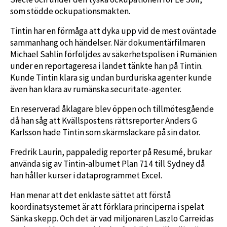
som stödde ockupationsmakten.
Tintin har en förmåga att dyka upp vid de mest oväntade
sammanhang och händelser. När dokumentärfilmaren
Michael Sahlin förföljdes av säkerhetspolisen i Rumänien
under en reportageresa i landet tänkte han på Tintin.
Kunde Tintin klara sig undan burduriska agenter kunde
även han klara av rumänska securitate-agenter.
En reserverad åklagare blev öppen och tillmötesgående
då han såg att Kvällspostens rättsreporter Anders G
Karlsson hade Tintin som skärmsläckare på sin dator.
Fredrik Laurin, pappaledig reporter på Resumé, brukar
använda sig av Tintin-albumet Plan 714 till Sydney då
han håller kurser i dataprogrammet Excel.
Han menar att det enklaste sättet att förstå
koordinatsystemet är att förklara principerna i spelat
Sänka skepp. Och det är vad miljonären Laszlo Carreidas