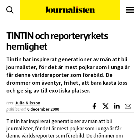
logotyp
Sök
Men
TINTIN och reporteryrkets
hemlighet
Tintin har inspirerat generationer av män att bli
journalister, för det är mest pojkar som i unga år
får denne världsreporter som förebild. De
drömmer om äventyr, frihet, att bara kasta loss
och ge sig av till exotiska platser.
Julia Nilsson
text
Dela på Facebook
Dela på X
Dela på L
Dela
6 december 2000
publicerad
Tintin har inspirerat generationer av män att bli
journalister, för det är mest pojkar som i unga år får
denne världsreporter som förebild. De drömmer om