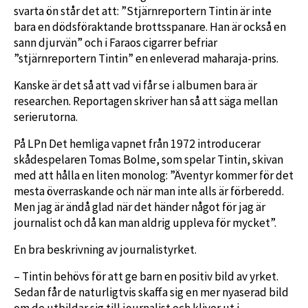
svarta ön står det att: ”Stjärnreportern Tintin är inte
bara en dödsföraktande brottsspanare. Han är också en
sann djurvän” och i Faraos cigarrer befriar
”stjärnreportern Tintin” en enleverad maharaja-prins.
Kanske är det så att vad vi får se i albumen bara är
researchen. Reportagen skriver han så att säga mellan
serierutorna.
På LPn Det hemliga vapnet från 1972 introducerar
skådespelaren Tomas Bolme, som spelar Tintin, skivan
med att hålla en liten monolog: ”Äventyr kommer för det
mesta överraskande och när man inte alls är förberedd.
Men jag är ändå glad när det händer något för jag är
journalist och då kan man aldrig uppleva för mycket”.
En bra beskrivning av journalistyrket.
– Tintin behövs för att ge barn en positiv bild av yrket.
Sedan får de naturligtvis skaffa sig en mer nyaserad bild
om de utbildar sig till journalist och kliver ut i