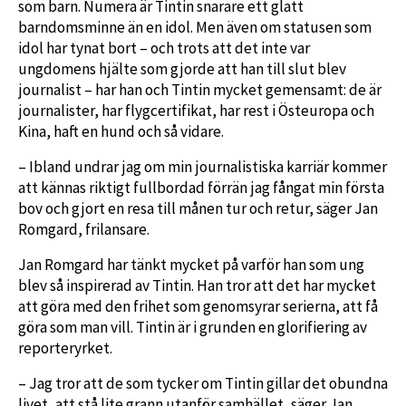
som barn. Numera är Tintin snarare ett glatt
barndomsminne än en idol. Men även om statusen som
idol har tynat bort – och trots att det inte var
ungdomens hjälte som gjorde att han till slut blev
journalist – har han och Tintin mycket gemensamt: de är
journalister, har flygcertifikat, har rest i Östeuropa och
Kina, haft en hund och så vidare.
– Ibland undrar jag om min journalistiska karriär kommer
att kännas riktigt fullbordad förrän jag fångat min första
bov och gjort en resa till månen tur och retur, säger Jan
Romgard, frilansare.
Jan Romgard har tänkt mycket på varför han som ung
blev så inspirerad av Tintin. Han tror att det har mycket
att göra med den frihet som genomsyrar serierna, att få
göra som man vill. Tintin är i grunden en glorifiering av
reporteryrket.
– Jag tror att de som tycker om Tintin gillar det obundna
livet, att stå lite grann utanför samhället, säger Jan