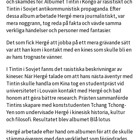
och skämdes för. Albumet Tintin i Kongo är rasistiskt och
Tintin i Sovjet antikommunistisk propaganda. Efter
dessa album arbetade Hergé mera journalistiskt, var
mera noggrann, tog reda på fakta och vävde samma
verkliga händelser och personer med fantasier.
Det som fick Hergé att jobba på ett mera grävande sätt
var att han kom i kontakt med en kines som skulle bli en
av hans trognaste vänner.
I Tintin i Sovjet fanns det rasistiska beskrivningar av
kineser. När Hergé talade om att hans nästa äventyr med
Tintin skulle handla om Kina tog en studentpräst vid
universitetet i Louvain kontakt med Hergé och bad
honom att göra bättre research. Prästen sammanförde
Tintins skapare med konststudenten Tchang Tchong-
Yen som undervisade Hergé i kinesisk historia, kultur
och filosofi. Resultatet blev albumet Blå lotus
Hergé arbetade efter hand om albumen för att de skulle
stämma överens med den verklighet som förändrades.