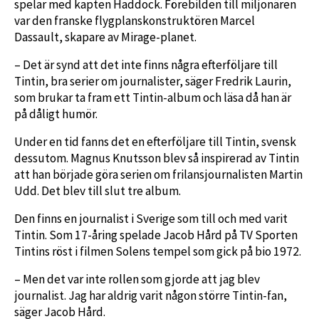
spelar med kapten Haddock. Förebilden till miljonären
var den franske flygplanskonstruktören Marcel
Dassault, skapare av Mirage-planet.
– Det är synd att det inte finns några efterföljare till
Tintin, bra serier om journalister, säger Fredrik Laurin,
som brukar ta fram ett Tintin-album och läsa då han är
på dåligt humör.
Under en tid fanns det en efterföljare till Tintin, svensk
dessutom. Magnus Knutsson blev så inspirerad av Tintin
att han började göra serien om frilansjournalisten Martin
Udd. Det blev till slut tre album.
Den finns en journalist i Sverige som till och med varit
Tintin. Som 17-åring spelade Jacob Hård på TV Sporten
Tintins röst i filmen Solens tempel som gick på bio 1972.
– Men det var inte rollen som gjorde att jag blev
journalist. Jag har aldrig varit någon större Tintin-fan,
säger Jacob Hård.