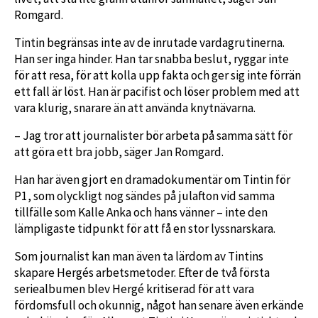
Romgard.
Tintin begränsas inte av de inrutade vardagrutinerna.
Han ser inga hinder. Han tar snabba beslut, ryggar inte
för att resa, för att kolla upp fakta och ger sig inte förrän
ett fall är löst. Han är pacifist och löser problem med att
vara klurig, snarare än att använda knytnävarna.
– Jag tror att journalister bör arbeta på samma sätt för
att göra ett bra jobb, säger Jan Romgard.
Han har även gjort en dramadokumentär om Tintin för
P1, som olyckligt nog sändes på julafton vid samma
tillfälle som Kalle Anka och hans vänner – inte den
lämpligaste tidpunkt för att få en stor lyssnarskara.
Som journalist kan man även ta lärdom av Tintins
skapare Hergés arbetsmetoder. Efter de två första
seriealbumen blev Hergé kritiserad för att vara
fördomsfull och okunnig, något han senare även erkände