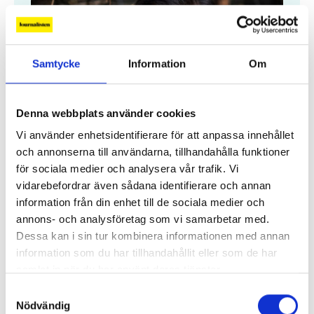
Samtycke
Information
Om
Denna webbplats använder cookies
Vi använder enhetsidentifierare för att anpassa innehållet
”Så ser jag att texten är AI-genererad”
och annonserna till användarna, tillhandahålla funktioner
Kjell Häglund:
Många som skriver offentligt
för sociala medier och analysera vår trafik. Vi
verkar inte förstå hur uppenbart det är att
vidarebefordrar även sådana identifierare och annan
deras texter är AI-genererade
information från din enhet till de sociala medier och
annons- och analysföretag som vi samarbetar med.
Dessa kan i sin tur kombinera informationen med annan
information som du har tillhandahållit eller som de har
Veckans gräv 39
samlat in när du har använt deras tjänster.
Wallraff hos statsministern och Vänsterpartiets
Samtyckesval
Hamasanhängare
Nödvändig