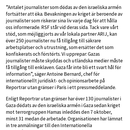
”Antalet journalister som dödas av den israeliska armén
fortsätter att öka. Bevakningen av kriget är beroende av
journalister som riskerar sina liv varje dag för att hålla
oss informerade. RSF står vid deras sida. Tack vare vårt
stöd, som möjliggjorts av vår lokala partner ARIJ, kan
över 250 journalister nu få tillgång till säkrare
arbetsplatser och utrustning, som ersätter det som
konfiskerats och förstörts. Vi upprepar: Gazas
journalister måste skyddas och utländska medier måste
få tillgång till enklaven. Gaza får inte bli ett svart hål för
information”, säger Antoine Bernard, chef för
internationellt juridiskt- och opinionsarbete på
Reportrar utan gränser i Paris i ett pressmeddelande.
Enligt Reportrar utan gränser har över 130 journalister i
Gaza dödats av den israeliska armén i Gaza sedan kriget
mot terrorgruppen Hamas inleddes den 7 oktober,
minst 31 medan de arbetade. Organisationen har lämnat
in tre anmälningar till den Internationella