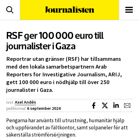
logotyp
Sök
Men
RSF ger 100 000 euro till
journalister i Gaza
Reportrar utan gränser (RSF) har tillsammans
med den lokala samarbetspartnern Arab
Reporters for Investigative Journalism, ARIJ,
gett 100 000 euro i nödhjälp till över 250
journalister i Gaza.
Axel Andén
text
Dela på Facebook
Dela på X
Dela på L
Dela
6 september 2024
publicerad
Pengarna har använts till utrustning, humanitär hjälp
och uppförandet av fältkontor, samt solpaneler för att
säkerställa strömförsörjningen.