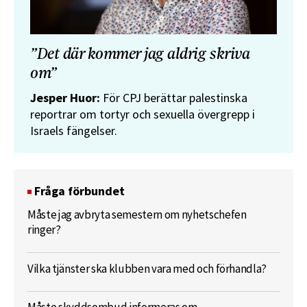
”Det där kommer jag aldrig skriva
om”
Jesper Huor:
För CPJ berättar palestinska
reportrar om tortyr och sexuella övergrepp i
Israels fängelser.
Fråga förbundet
Måste jag avbryta semestern om nyhetschefen
ringer?
Vilka tjänster ska klubben vara med och förhandla?