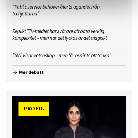
”Public service behöver återta ägandet från
techjättarna”
Replik: ”Tv-mediet har svårare att bära verklig
komplexitet – men när det lyckas är det magiskt”
”SVT visar vetenskap – men får oss inte att tänka”
Mer debatt
PROFIL