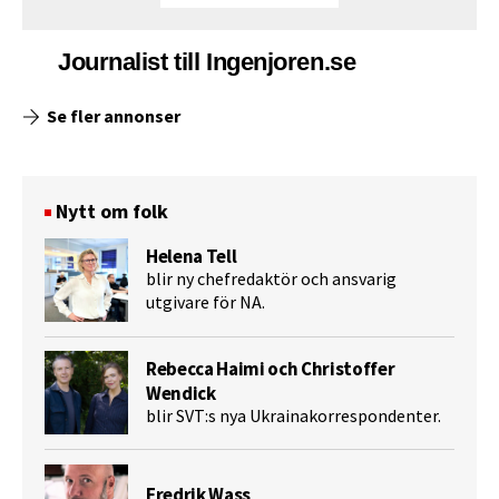
Journalist till Ingenjoren.se
Se fler annonser
Nytt om folk
Helena Tell
blir ny chefredaktör och ansvarig
utgivare för NA.
Rebecca Haimi och Christoffer
Wendick
blir SVT:s nya Ukrainakorrespondenter.
Fredrik Wass