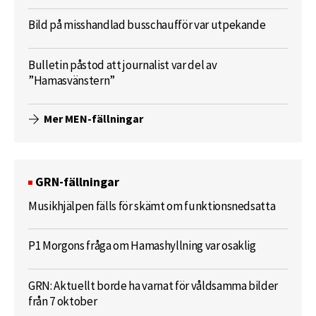
Bild på misshandlad busschaufför var utpekande
Bulletin påstod att journalist var del av
”Hamasvänstern”
Mer MEN-fällningar
GRN-fällningar
Musikhjälpen fälls för skämt om funktionsnedsatta
P1 Morgons fråga om Hamashyllning var osaklig
GRN: Aktuellt borde ha varnat för våldsamma bilder
från 7 oktober