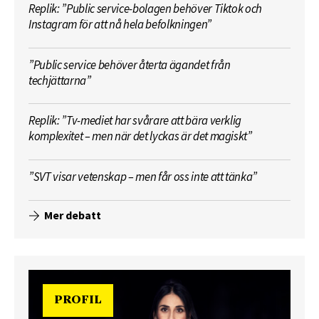
Replik: ”Public service-bolagen behöver Tiktok och
Instagram för att nå hela befolkningen”
”Public service behöver återta ägandet från
techjättarna”
Replik: ”Tv-mediet har svårare att bära verklig
komplexitet – men när det lyckas är det magiskt”
”SVT visar vetenskap – men får oss inte att tänka”
Mer debatt
PROFIL