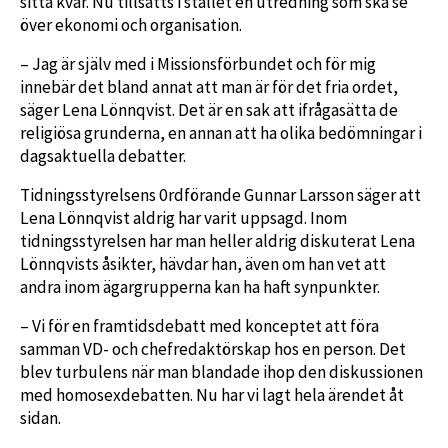
sitta kvar. Nu tillsätts i stället en utredning som ska se
över ekonomi och organisation.
– Jag är själv med i Missionsförbundet och för mig
innebär det bland annat att man är för det fria ordet,
säger Lena Lönnqvist. Det är en sak att ifrågasätta de
religiösa grunderna, en annan att ha olika bedömningar i
dagsaktuella debatter.
Tidningsstyrelsens 0rdförande Gunnar Larsson säger att
Lena Lönnqvist aldrig har varit uppsagd. Inom
tidningsstyrelsen har man heller aldrig diskuterat Lena
Lönnqvists åsikter, hävdar han, även om han vet att
andra inom ägargrupperna kan ha haft synpunkter.
– Vi för en framtidsdebatt med konceptet att föra
samman VD- och chefredaktörskap hos en person. Det
blev turbulens när man blandade ihop den diskussionen
med homosexdebatten. Nu har vi lagt hela ärendet åt
sidan.