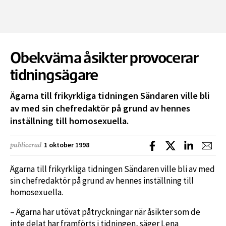
Obekväma åsikter provocerar
tidningsägare
Ägarna till frikyrkliga tidningen Sändaren ville bli
av med sin chefredaktör på grund av hennes
inställning till homosexuella.
Dela på Facebook
Dela på X
Dela på L
Dela
1 oktober 1998
publicerad
Ägarna till frikyrkliga tidningen Sändaren ville bli av med
sin chefredaktör på grund av hennes inställning till
homosexuella.
– Ägarna har utövat påtryckningar när åsikter som de
inte delat har framförts i tidningen, säger Lena