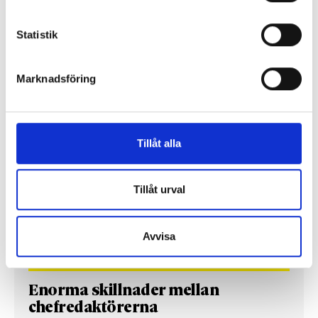
Statistik
Så mycket tjänar mediecheferna
Så mycket tjänar 260 mediechefer
Marknadsföring
Tillåt alla
Tillåt urval
Avvisa
Enorma skillnader mellan
chefredaktörerna