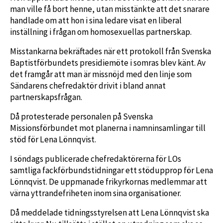
man ville få bort henne, utan misstänkte att det snarare
handlade om att hon i sina ledare visat en liberal
inställning i frågan om homosexuellas partnerskap.
Misstankarna bekräftades när ett protokoll från Svenska
Baptistförbundets presidiemöte i somras blev känt. Av
det framgår att man är missnöjd med den linje som
Sändarens chefredaktör drivit i bland annat
partnerskapsfrågan.
Då protesterade personalen på Svenska
Missionsförbundet mot planerna i namninsamlingar till
stöd för Lena Lönnqvist.
I söndags publicerade chefredaktörerna för LOs
samtliga fackförbundstidningar ett stödupprop för Lena
Lönnqvist. De uppmanade frikyrkornas medlemmar att
värna yttrandefriheten inom sina organisationer.
Då meddelade tidningsstyrelsen att Lena Lönnqvist ska