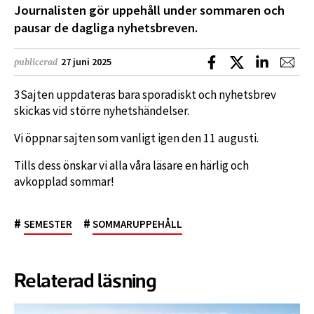
Journalisten gör uppehåll under sommaren och
pausar de dagliga nyhetsbreven.
Dela på Facebook
Dela på X
Dela på L
Dela
27 juni 2025
publicerad
3Sajten uppdateras bara sporadiskt och nyhetsbrev
skickas vid större nyhetshändelser.
Vi öppnar sajten som vanligt igen den 11 augusti.
Tills dess önskar vi alla våra läsare en härlig och
avkopplad sommar!
#
#
SEMESTER
SOMMARUPPEHÅLL
Relaterad läsning