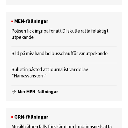
MEN-fällningar
Polisen fick ingripa för att DI skulle rätta felaktigt
utpekande
Bild på misshandlad busschaufför var utpekande
Bulletin påstod att journalist var del av
”Hamasvänstern”
Mer MEN-fällningar
GRN-fällningar
Musikhjälpen fälls för skämt om funktionsnedsatta