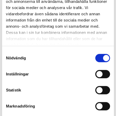
och annonserna till användarna, tillhandahålla funktioner
för sociala medier och analysera vår trafik. Vi
vidarebefordrar även sådana identifierare och annan
information från din enhet till de sociala medier och
annons- och analysföretag som vi samarbetar med.
Dessa kan i sin tur kombinera informationen med annan
information som du har tillhandahållit eller som de har
samlat in när du har använt deras tjänster.
Så mycket tjänar mediecheferna
Samtyckesval
Nödvändig
Så mycket tjänar 260 mediechefer
Inställningar
Statistik
Marknadsföring