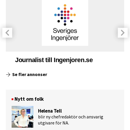
Journalist till Ingenjoren.se
Se fler annonser
Nytt om folk
Helena Tell
blir ny chefredaktör och ansvarig
utgivare för NA.