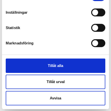
Debatt
Replik: ”Sociala medier kan räknas som kritisk
Inställningar
infrastruktur”
Statistik
Replik: ”Public service-bolagen behöver Tiktok och
Instagram för att nå hela befolkningen”
Marknadsföring
”Public service behöver återta ägandet från
techjättarna”
Tillåt alla
Replik: ”Tv-mediet har svårare att bära verklig
komplexitet – men när det lyckas är det magiskt”
Tillåt urval
”SVT visar vetenskap – men får oss inte att tänka”
Avvisa
Mer debatt