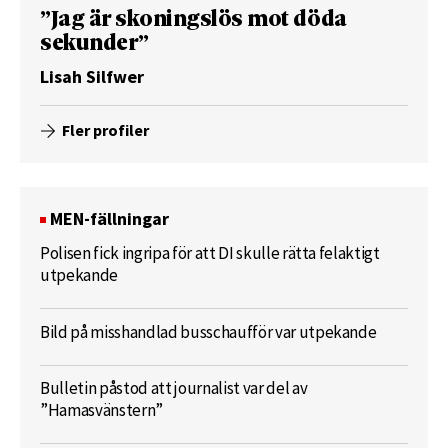
”Jag är skoningslös mot döda
sekunder”
Lisah Silfwer
Fler profiler
MEN-fällningar
Polisen fick ingripa för att DI skulle rätta felaktigt
utpekande
Bild på misshandlad busschaufför var utpekande
Bulletin påstod att journalist var del av
”Hamasvänstern”