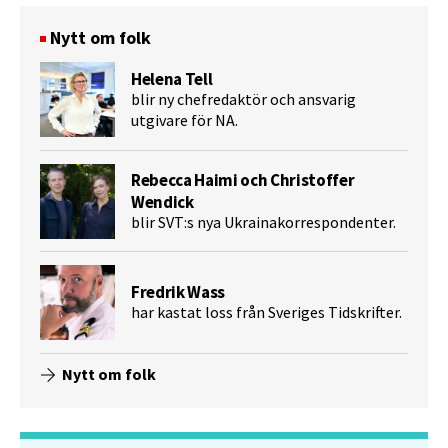
Nytt om folk
Helena Tell
blir ny chefredaktör och ansvarig
utgivare för NA.
Rebecca Haimi och Christoffer
Wendick
blir SVT:s nya Ukrainakorrespondenter.
Fredrik Wass
har kastat loss från Sveriges Tidskrifter.
Nytt om folk