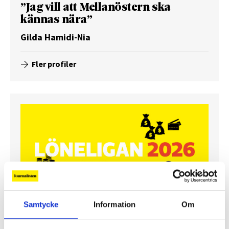
”Jag vill att Mellanöstern ska
kännas nära”
Gilda Hamidi-Nia
Fler profiler
Samtycke
Information
Om
Lönerna – redaktion för redaktion