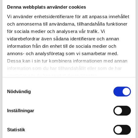
Denna webbplats använder cookies
Så mycket tjänar vi – och våra chefer
Vi använder enhetsidentifierare för att anpassa innehållet
och annonserna till användarna, tillhandahålla funktioner
för sociala medier och analysera vår trafik. Vi
vidarebefordrar även sådana identifierare och annan
information från din enhet till de sociala medier och
annons- och analysföretag som vi samarbetar med.
Dessa kan i sin tur kombinera informationen med annan
information som du har tillhandahållit eller som de har
samlat in när du har använt deras tjänster.
Samtyckesval
Nödvändig
Så mycket tjänar mediecheferna
Inställningar
Så mycket tjänar 260 mediechefer
Statistik