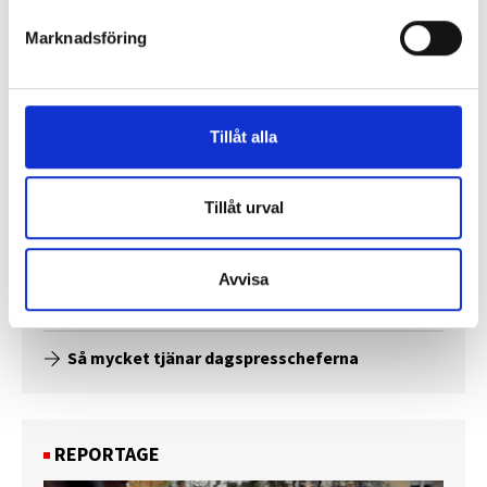
Marknadsföring
Tillåt alla
Tillåt urval
Enorma skillnader mellan
Avvisa
chefredaktörerna
Så mycket tjänar dagspresscheferna
REPORTAGE