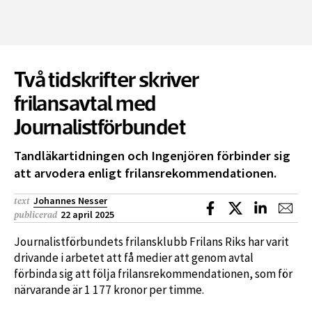
Två tidskrifter skriver
frilansavtal med
Journalistförbundet
Tandläkartidningen och Ingenjören förbinder sig
att arvodera enligt frilansrekommendationen.
Johannes Nesser
text
Dela på Facebook
Dela på X
Dela på L
Dela
22 april 2025
publicerad
Journalistförbundets frilansklubb Frilans Riks har varit
drivande i arbetet att få medier att genom avtal
förbinda sig att följa frilansrekommendationen, som för
närvarande är 1 177 kronor per timme.