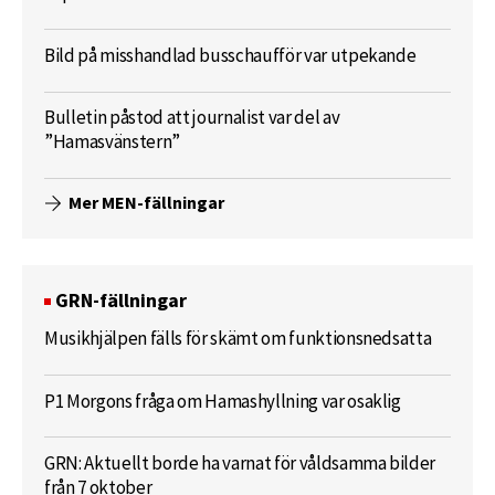
Bild på misshandlad busschaufför var utpekande
Bulletin påstod att journalist var del av
”Hamasvänstern”
Mer MEN-fällningar
GRN-fällningar
Musikhjälpen fälls för skämt om funktionsnedsatta
P1 Morgons fråga om Hamashyllning var osaklig
GRN: Aktuellt borde ha varnat för våldsamma bilder
från 7 oktober