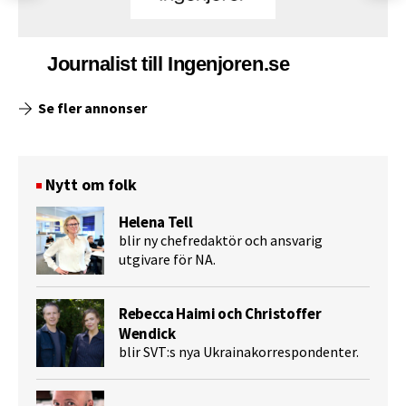
Journalist till Ingenjoren.se
Se fler annonser
Nytt om folk
Helena Tell
blir ny chefredaktör och ansvarig
utgivare för NA.
Rebecca Haimi och Christoffer
Wendick
blir SVT:s nya Ukrainakorrespondenter.