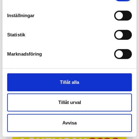
Inställningar
Statistik
Marknadsföring
”Jag vill att Mellanöstern ska
kännas nära”
Gilda Hamidi-Nia
Tillåt alla
Fler profiler
Tillåt urval
Avvisa