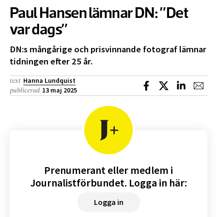
Paul Hansen lämnar DN: ”Det
var dags”
DN:s mångårige och prisvinnande fotograf lämnar
tidningen efter 25 år.
Hanna Lundquist
text
Dela på Facebook
Dela på X
Dela på L
Dela
13 maj 2025
publicerad
Prenumerant eller medlem i
Journalistförbundet. Logga in här:
Logga in