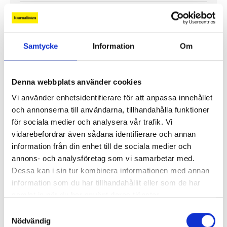
Replik: ”Public service-bolagen behöver Tiktok och
Instagram för att nå hela befolkningen”
Samtycke
Information
Om
”Public service behöver återta ägandet från
techjättarna”
Denna webbplats använder cookies
Replik: ”Tv-mediet har svårare att bära verklig
Vi använder enhetsidentifierare för att anpassa innehållet
komplexitet – men när det lyckas är det magiskt”
och annonserna till användarna, tillhandahålla funktioner
för sociala medier och analysera vår trafik. Vi
”SVT visar vetenskap – men får oss inte att tänka”
vidarebefordrar även sådana identifierare och annan
information från din enhet till de sociala medier och
annons- och analysföretag som vi samarbetar med.
Mer debatt
Dessa kan i sin tur kombinera informationen med annan
information som du har tillhandahållit eller som de har
samlat in när du har använt deras tjänster.
Samtyckesval
PROFIL
Nödvändig