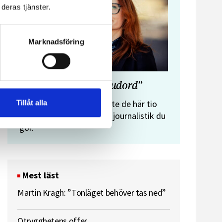
deras tjänster.
Marknadsföring
”Journalistens tio budord”
Malin Crona:
Tillåt alla
Följer du inte de här tio
budorden? Då är det inte journalistik du
gör.
Mest läst
Martin Kragh: ”Tonläget behöver tas ned”
Otrygghetens offer