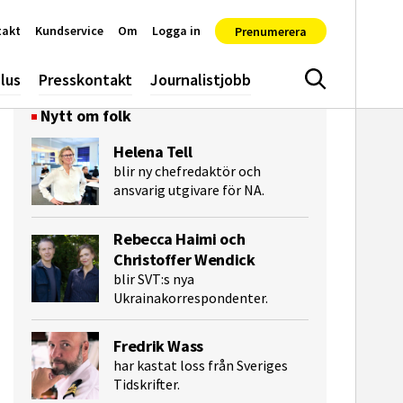
takt
Kundservice
Om
Logga in
Prenumerera
lus
Presskontakt
Journalistjobb
Sök
Nytt om folk
Helena Tell
blir ny chefredaktör och
ansvarig utgivare för NA.
Rebecca Haimi och
Christoffer Wendick
blir SVT:s nya
Ukrainakorrespondenter.
Fredrik Wass
har kastat loss från Sveriges
Tidskrifter.