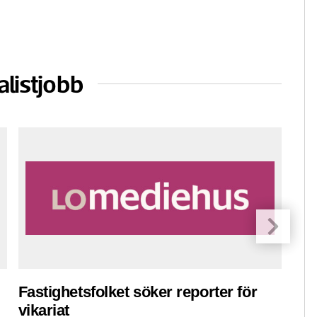
alistjobb
Fastighetsfolket söker reporter för
Pre
vikariat
ko