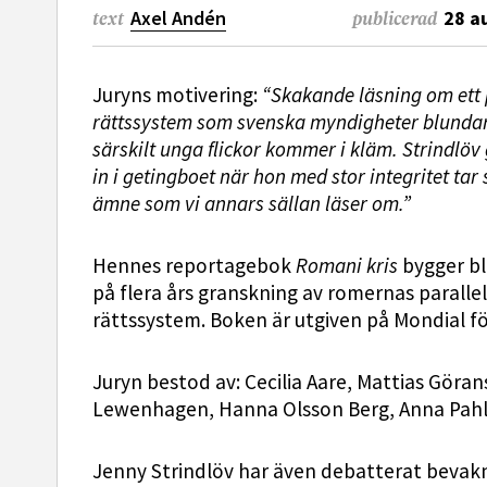
Axel Andén
28 a
text
publicerad
Juryns motivering:
“Skakande läsning om ett p
rättssystem som svenska myndigheter blundar
särskilt unga flickor kommer i kläm. Strindlöv 
in i getingboet när hon med stor integritet tar 
ämne som vi annars sällan läser om.”
Hennes reportagebok
Romani kris
bygger b
på flera års granskning av romernas parallel
rättssystem. Boken är utgiven på Mondial fö
Juryn bestod av: Cecilia Aare, Mattias Göran
Lewenhagen, Hanna Olsson Berg, Anna Pahle
Jenny Strindlöv har även debatterat bevak