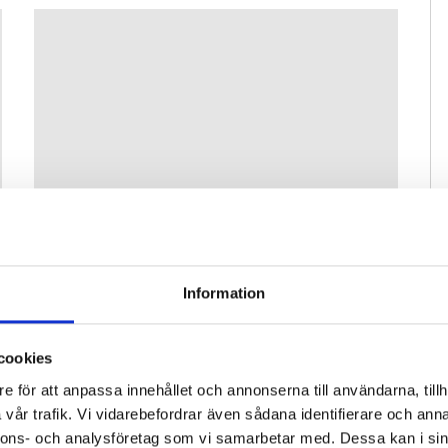
Replik: ”Ska Radio Romano vara rösten
för de som redan har en plattform?”
Information
DEBATT
Radio Romano påpekar gång
20 NOV, 2024
på gång vilken liten redaktion de är, men i det ljuset
g
framstår det bara som än mer obegripligt hur de
cookies
väljer att prioritera sina resurser. Det som skaver är
e för att anpassa innehållet och annonserna till användarna, tillh
att public service ägnar så mycket sändningstid...
vår trafik. Vi vidarebefordrar även sådana identifierare och anna
nnons- och analysföretag som vi samarbetar med. Dessa kan i sin