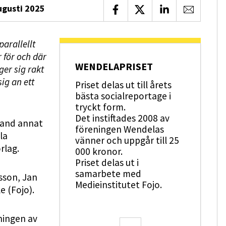
ugusti 2025
Dela på Facebook
Dela på X
Dela på LinkedIn
Dela via 
arallellt
 för och där
WENDELAPRISET
ger sig rakt
sig an ett
Priset delas ut till årets
bästa socialreportage i
tryckt form.
Det instiftades 2008 av
land annat
föreningen Wendelas
la
vänner och uppgår till 25
rlag.
000 kronor.
Priset delas ut i
samarbete med
sson, Jan
Medieinstitutet Fojo.
 (Fojo).
ningen av