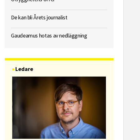
De kan bli Årets journalist
Gaudeamus hotas av nedläggning
Ledare
ssekreterare till Sidas
Hem & Hyr
mmunikationsenhet
Vänersbo