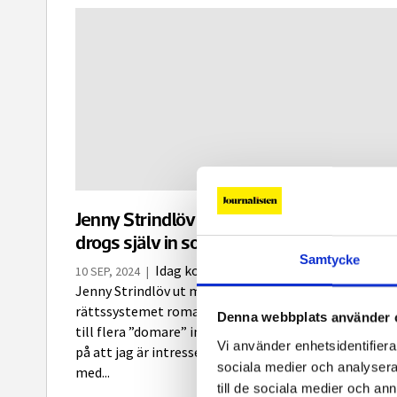
Jenny Strindlöv granskade romani kris –
drogs själv in som ett verktyg
Samtycke
Idag kommer Expressens grävreporter
10 SEP, 2024
|
Jenny Strindlöv ut med en bok om det parallella
rättssystemet romani kris. Hon har fått unik tillgån
Denna webbplats använder 
till flera ”domare” inom krissystemet. ”De har litat
Vi använder enhetsidentifierar
på att jag är intresserad på riktigt och inte kommer
sociala medier och analysera 
med...
till de sociala medier och a