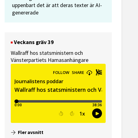
uppenbart det är att deras texter är AI-
e-post
genererade
Veckans gräv 39
Wallraff hos statsministern och
Vänsterpartiets Hamasanhängare
Fler avsnitt