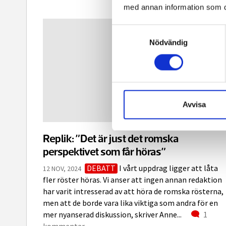
med annan information som du 
Samtyckesval
Nödvändig
Avvisa
Replik: ”Det är just det romska
perspektivet som får höras”
DEBATT
I vårt uppdrag ligger att låta
12 NOV, 2024
fler röster höras. Vi anser att ingen annan redaktion
har varit intresserad av att höra de romska rösterna,
men att de borde vara lika viktiga som andra för en
Komme
mer nyanserad diskussion, skriver Anne...
1