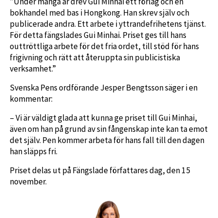
”Under många år drev Gui Minhai ett förlag och en
bokhandel med bas i Hongkong. Han skrev själv och
publicerade andra. Ett arbete i yttrandefrihetens tjänst.
För detta fängslades Gui Minhai. Priset ges till hans
outtröttliga arbete för det fria ordet, till stöd för hans
frigivning och rätt att återuppta sin publicistiska
verksamhet.”
Svenska Pens ordförande Jesper Bengtsson säger i en
kommentar:
– Vi är väldigt glada att kunna ge priset till Gui Minhai,
även om han på grund av sin fångenskap inte kan ta emot
det själv. Pen kommer arbeta för hans fall till den dagen
han släpps fri.
Priset delas ut på Fängslade författares dag, den 15
november.