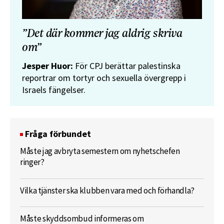
”Det där kommer jag aldrig skriva
om”
Jesper Huor:
För CPJ berättar palestinska
reportrar om tortyr och sexuella övergrepp i
Israels fängelser.
Fråga förbundet
Måste jag avbryta semestern om nyhetschefen
ringer?
Vilka tjänster ska klubben vara med och förhandla?
Måste skyddsombud informeras om