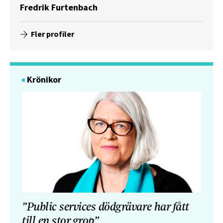
Fredrik Furtenbach
Fler profiler
Krönikor
”Public services dödgrävare har fått
till en stor grop”