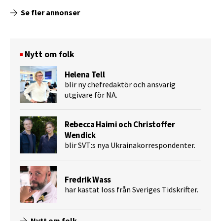
Se fler annonser
Nytt om folk
Helena Tell
blir ny chefredaktör och ansvarig
utgivare för NA.
Rebecca Haimi och Christoffer
Wendick
blir SVT:s nya Ukrainakorrespondenter.
Fredrik Wass
har kastat loss från Sveriges Tidskrifter.
Nytt om folk