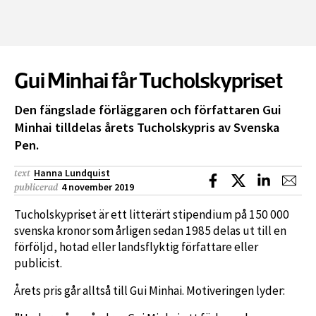
Gui Minhai får Tucholskypriset
Den fängslade förläggaren och författaren Gui
Minhai tilldelas årets Tucholskypris av Svenska
Pen.
Hanna Lundquist
text
Dela på Facebook
Dela på X
Dela på L
Dela
4 november 2019
publicerad
Tucholskypriset är ett litterärt stipendium på 150 000
svenska kronor som årligen sedan 1985 delas ut till en
förföljd, hotad eller landsflyktig författare eller
publicist.
Årets pris går alltså till Gui Minhai. Motiveringen lyder: