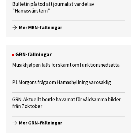
Bulletin påstod att journalist var del av
”Hamasvänstern”
Mer MEN-fällningar
GRN-fällningar
Musikhjälpen fälls för skämt om funktionsnedsatta
P1 Morgons fråga om Hamashyllning var osaklig
GRN: Aktuellt borde ha varnat för våldsamma bilder
från 7 oktober
Mer GRN-fällningar