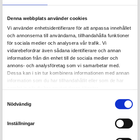
Så mycket tjänar 260 mediechefer
Denna webbplats använder cookies
Vi använder enhetsidentifierare för att anpassa innehållet
och annonserna till användarna, tillhandahålla funktioner
för sociala medier och analysera vår trafik. Vi
vidarebefordrar även sådana identifierare och annan
information från din enhet till de sociala medier och
annons- och analysföretag som vi samarbetar med.
Dessa kan i sin tur kombinera informationen med annan
information som du har tillhandahållit eller som de har
samlat in när du har använt deras tjänster.
Samtyckesval
Enorma skillnader mellan
Nödvändig
chefredaktörerna
Inställningar
Så mycket tjänar dagspresscheferna