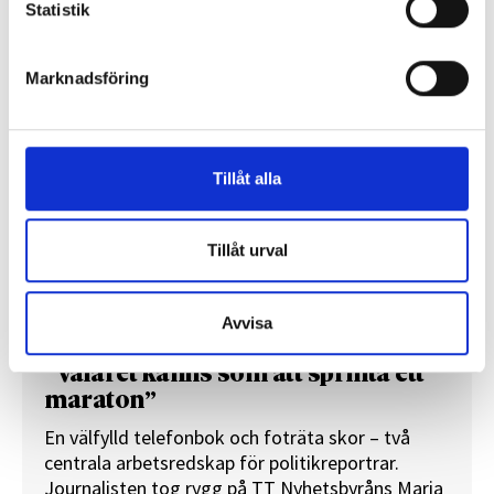
Statistik
REPORTAGE
Marknadsföring
Tillåt alla
Tillåt urval
Avvisa
”Valåret känns som att sprinta ett
maraton”
En välfylld telefonbok och foträta skor – två
centrala arbetsredskap för politikreportrar.
Journalisten tog rygg på TT Nyhetsbyråns Maria