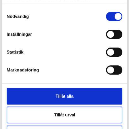
samlat in när du har använt deras tjänster.
Samtyckesval
Nödvändig
Inställningar
Statistik
Enorma skillnader mellan
Marknadsföring
chefredaktörerna
Så mycket tjänar dagspresscheferna
Tillåt alla
REPORTAGE
Tillåt urval