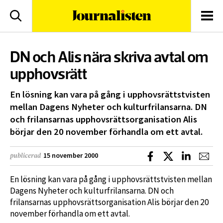
logotyp
Sök
Men
DN och Alis nära skriva avtal om
upphovsrätt
En lösning kan vara på gång i upphovsrättstvisten
mellan Dagens Nyheter och kulturfrilansarna. DN
och frilansarnas upphovsrättsorganisation Alis
börjar den 20 november förhandla om ett avtal.
Dela på Facebook
Dela på X
Dela på L
Dela
15 november 2000
publicerad
En lösning kan vara på gång i upphovsrättstvisten mellan
Dagens Nyheter och kulturfrilansarna. DN och
frilansarnas upphovsrättsorganisation Alis börjar den 20
november förhandla om ett avtal.