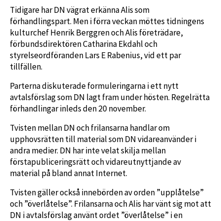
Tidigare har DN vägrat erkänna Alis som
förhandlingspart. Men i förra veckan möttes tidningens
kulturchef Henrik Berggren och Alis företrädare,
förbundsdirektören Catharina Ekdahl och
styrelseordföranden Lars E Rabenius, vid ett par
tillfällen.
Parterna diskuterade formuleringarna i ett nytt
avtalsförslag som DN lagt fram under hösten. Regelrätta
förhandlingar inleds den 20 november.
Tvisten mellan DN och frilansarna handlar om
upphovsrätten till material som DN vidareanvänder i
andra medier. DN har inte velat skilja mellan
förstapubliceringsrätt och vidareutnyttjande av
material på bland annat Internet.
Tvisten gäller också innebörden av orden ”upplåtelse”
och ”överlåtelse”. Frilansarna och Alis har vänt sig mot att
DN i avtalsförslag använt ordet ”överlåtelse” i en