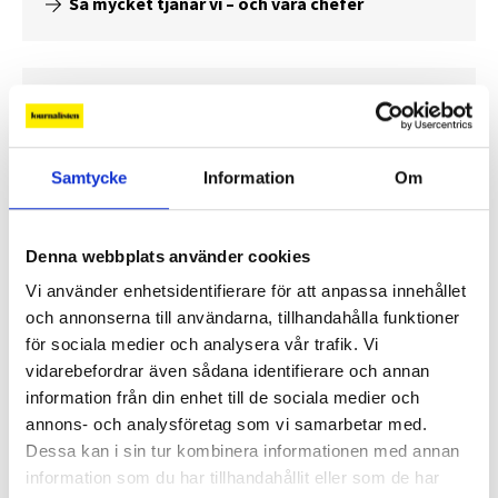
Så mycket tjänar vi – och våra chefer
Samtycke
Information
Om
Denna webbplats använder cookies
Vi använder enhetsidentifierare för att anpassa innehållet
och annonserna till användarna, tillhandahålla funktioner
för sociala medier och analysera vår trafik. Vi
Så mycket tjänar mediecheferna
vidarebefordrar även sådana identifierare och annan
information från din enhet till de sociala medier och
Så mycket tjänar 260 mediechefer
annons- och analysföretag som vi samarbetar med.
Dessa kan i sin tur kombinera informationen med annan
information som du har tillhandahållit eller som de har