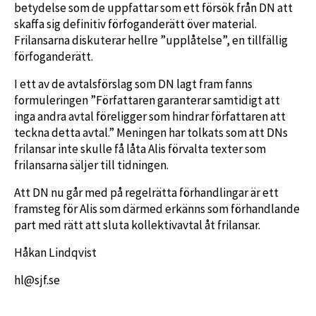
betydelse som de uppfattar som ett försök från DN att
skaffa sig definitiv förfoganderätt över material.
Frilansarna diskuterar hellre ”upplåtelse”, en tillfällig
förfoganderätt.
I ett av de avtalsförslag som DN lagt fram fanns
formuleringen ”Författaren garanterar samtidigt att
inga andra avtal föreligger som hindrar författaren att
teckna detta avtal.” Meningen har tolkats som att DNs
frilansar inte skulle få låta Alis förvalta texter som
frilansarna säljer till tidningen.
Att DN nu går med på regelrätta förhandlingar är ett
framsteg för Alis som därmed erkänns som förhandlande
part med rätt att sluta kollektivavtal åt frilansar.
Håkan Lindqvist
hl@sjf.se