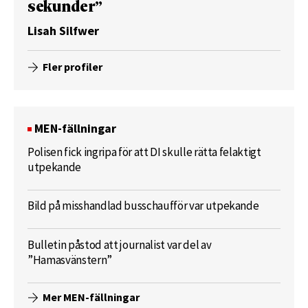
sekunder”
Lisah Silfwer
Fler profiler
MEN-fällningar
Polisen fick ingripa för att DI skulle rätta felaktigt
utpekande
Bild på misshandlad busschaufför var utpekande
Bulletin påstod att journalist var del av
”Hamasvänstern”
Mer MEN-fällningar