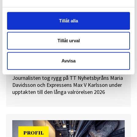
Tillåt alla
Tillåt urval
”Valåret känns som att sprinta ett
maraton”
Avvisa
En välfylld telefonbok och foträta skor – två
centrala arbetsredskap för politikreportrar.
Journalisten tog rygg på TT Nyhetsbyråns Maria
Davidsson och Expressens Max V Karlsson under
upptakten till den långa valrörelsen 2026
PROFIL