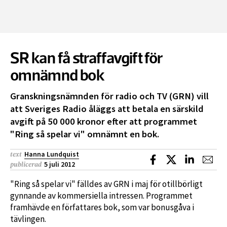
SR kan få straffavgift för
omnämnd bok
Granskningsnämnden för radio och TV (GRN) vill
att Sveriges Radio åläggs att betala en särskild
avgift på 50 000 kronor efter att programmet
"Ring så spelar vi" omnämnt en bok.
Hanna Lundquist
text
Dela på Facebook
Dela på X
Dela på L
Dela
5 juli 2012
publicerad
"Ring så spelar vi" fälldes av GRN i maj för otillbörligt
gynnande av kommersiella intressen. Programmet
framhävde en författares bok, som var bonusgåva i
tävlingen.