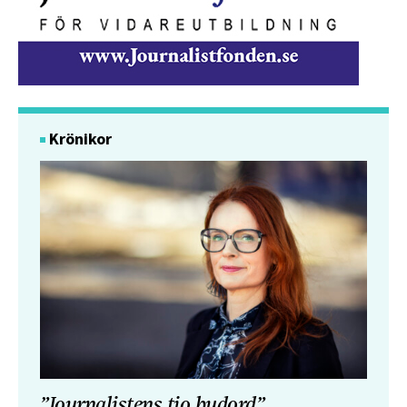
Krönikor
”Journalistens tio budord”