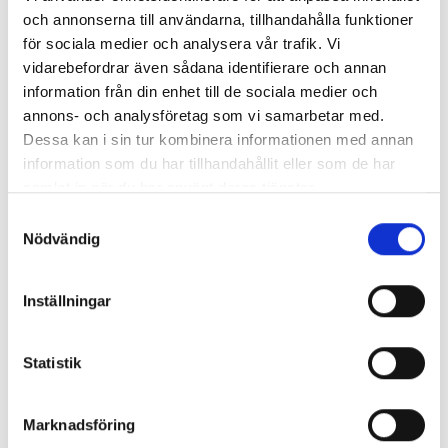
och annonserna till användarna, tillhandahålla funktioner
för sociala medier och analysera vår trafik. Vi
vidarebefordrar även sådana identifierare och annan
information från din enhet till de sociala medier och
annons- och analysföretag som vi samarbetar med.
Enorma skillnader mellan
Dessa kan i sin tur kombinera informationen med annan
chefredaktörerna
information som du har tillhandahållit eller som de har
samlat in när du har använt deras tjänster.
Så mycket tjänar dagspresscheferna
Samtyckesval
Nödvändig
REPORTAGE
Inställningar
Statistik
Marknadsföring