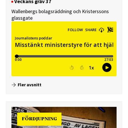
Veckans gräv 37
Wallenbergs bolagsräddning och Kristerssons
glassgate
Fler avsnitt
FÖRDJUPNING