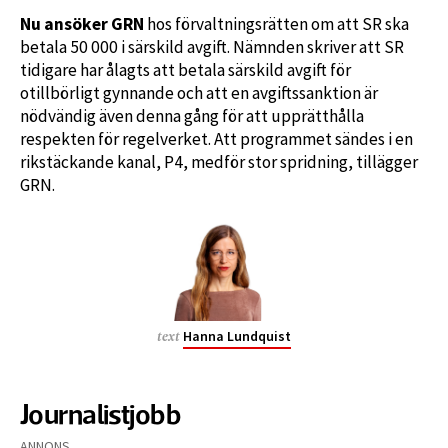
Nu ansöker GRN
hos förvaltningsrätten om att SR ska
betala 50 000 i särskild avgift. Nämnden skriver att SR
tidigare har ålagts att betala särskild avgift för
otillbörligt gynnande och att en avgiftssanktion är
nödvändig även denna gång för att upprätthålla
respekten för regelverket. Att programmet sändes i en
rikstäckande kanal, P4, medför stor spridning, tillägger
GRN.
Hanna Lundquist
text
Journalistjobb
ANNONS