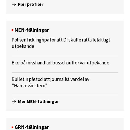
Fler profiler
MEN-fällningar
Polisen fick ingripa för att DI skulle rätta felaktigt
utpekande
Bild på misshandlad busschaufför var utpekande
Bulletin påstod att journalist var del av
”Hamasvänstern”
Mer MEN-fällningar
GRN-fällningar