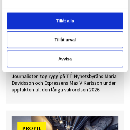
Tillåt alla
Tillåt urval
”Valåret känns som att sprinta ett
maraton”
Avvisa
En välfylld telefonbok och foträta skor – två
centrala arbetsredskap för politikreportrar.
Journalisten tog rygg på TT Nyhetsbyråns Maria
Davidsson och Expressens Max V Karlsson under
upptakten till den långa valrörelsen 2026
PROFIL