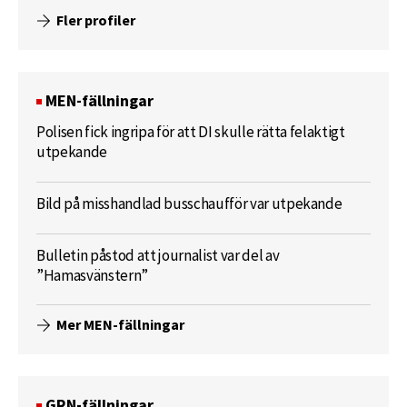
Fler profiler
MEN-fällningar
Polisen fick ingripa för att DI skulle rätta felaktigt
utpekande
Bild på misshandlad busschaufför var utpekande
Bulletin påstod att journalist var del av
”Hamasvänstern”
Mer MEN-fällningar
GRN-fällningar