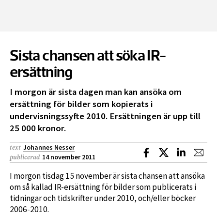
Sista chansen att söka IR-
ersättning
I morgon är sista dagen man kan ansöka om
ersättning för bilder som kopierats i
undervisningssyfte 2010. Ersättningen är upp till
25 000 kronor.
Johannes Nesser
text
Dela på Facebook
Dela på X
Dela på L
Dela
14 november 2011
publicerad
I morgon tisdag 15 november är sista chansen att ansöka
om så kallad IR-ersättning för bilder som publicerats i
tidningar och tidskrifter under 2010, och/eller böcker
2006-2010.