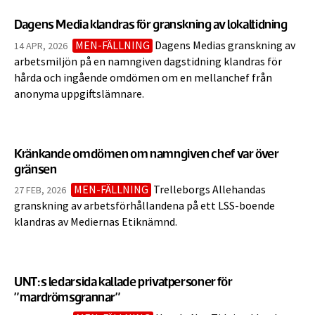
Dagens Media klandras för granskning av lokaltidning
MEN-FÄLLNING
Dagens Medias granskning av
14 APR, 2026
arbetsmiljön på en namngiven dagstidning klandras för
hårda och ingående omdömen om en mellanchef från
anonyma uppgiftslämnare.
Kränkande omdömen om namngiven chef var över
gränsen
MEN-FÄLLNING
Trelleborgs Allehandas
27 FEB, 2026
granskning av arbetsförhållandena på ett LSS-boende
klandras av Mediernas Etiknämnd.
UNT:s ledarsida kallade privatpersoner för
”mardrömsgrannar”