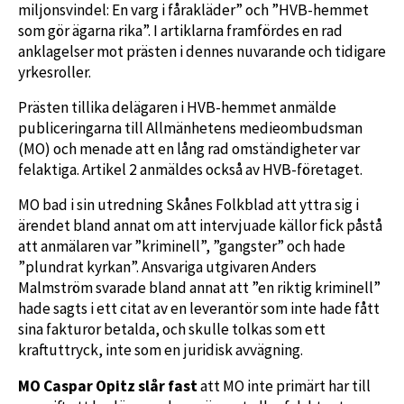
miljonsvindel: En varg i fårakläder” och ”HVB-hemmet
som gör ägarna rika”. I artiklarna framfördes en rad
anklagelser mot prästen i dennes nuvarande och tidigare
yrkesroller.
Prästen tillika delägaren i HVB-hemmet anmälde
publiceringarna till Allmänhetens medieombudsman
(MO) och menade att en lång rad omständigheter var
felaktiga. Artikel 2 anmäldes också av HVB-företaget.
MO bad i sin utredning Skånes Folkblad att yttra sig i
ärendet bland annat om att intervjuade källor fick påstå
att anmälaren var ”kriminell”, ”gangster” och hade
”plundrat kyrkan”. Ansvariga utgivaren Anders
Malmström svarade bland annat att ”en riktig kriminell”
hade sagts i ett citat av en leverantör som inte hade fått
sina fakturor betalda, och skulle tolkas som ett
kraftuttryck, inte som en juridisk avvägning.
MO Caspar Opitz slår fast
att MO inte primärt har till