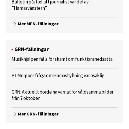
Bulletin påstod att journalist var del av
”Hamasvänstern”
Mer MEN-fällningar
GRN-fällningar
Musikhjälpen fälls för skämt om funktionsnedsatta
P1 Morgons fråga om Hamashyllning var osaklig
GRN: Aktuellt borde ha varnat för våldsamma bilder
från 7 oktober
Mer GRN-fällningar