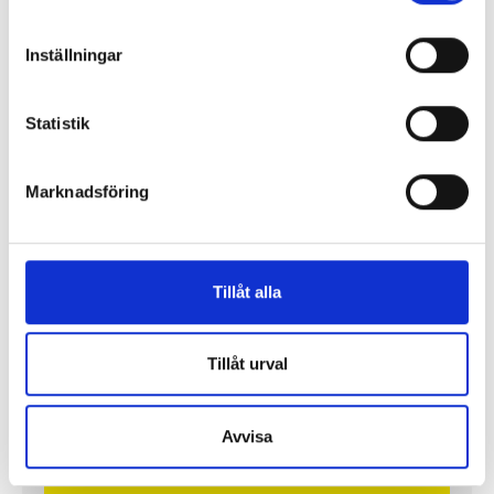
Inställningar
”Jag vill att Mellanöstern ska
kännas nära”
Statistik
Gilda Hamidi-Nia
Marknadsföring
Fler profiler
Tillåt alla
Tillåt urval
Avvisa