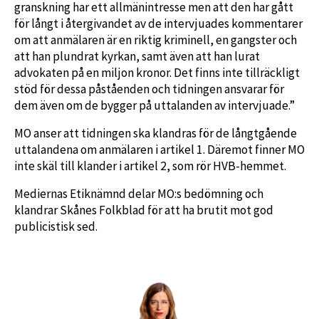
granskning har ett allmänintresse men att den har gått
för långt i återgivandet av de intervjuades kommentarer
om att anmälaren är en riktig kriminell, en gangster och
att han plundrat kyrkan, samt även att han lurat
advokaten på en miljon kronor. Det finns inte tillräckligt
stöd för dessa påståenden och tidningen ansvarar för
dem även om de bygger på uttalanden av intervjuade.”
MO anser att tidningen ska klandras för de långtgående
uttalandena om anmälaren i artikel 1. Däremot finner MO
inte skäl till klander i artikel 2, som rör HVB-hemmet.
Mediernas Etiknämnd delar MO:s bedömning och
klandrar Skånes Folkblad för att ha brutit mot god
publicistisk sed.