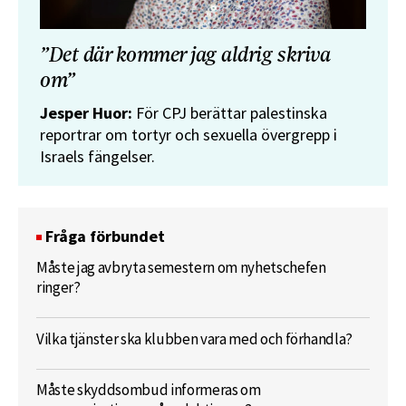
”Det där kommer jag aldrig skriva
om”
Jesper Huor:
För CPJ berättar palestinska
reportrar om tortyr och sexuella övergrepp i
Israels fängelser.
Fråga förbundet
Måste jag avbryta semestern om nyhetschefen
ringer?
Vilka tjänster ska klubben vara med och förhandla?
Måste skyddsombud informeras om