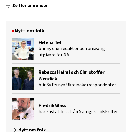
Se fler annonser
Nytt om folk
Helena Tell
blir ny chefredaktör och ansvarig
utgivare för NA.
Rebecca Haimi och Christoffer
Wendick
blir SVT:s nya Ukrainakorrespondenter.
Fredrik Wass
har kastat loss från Sveriges Tidskrifter.
Nytt om folk