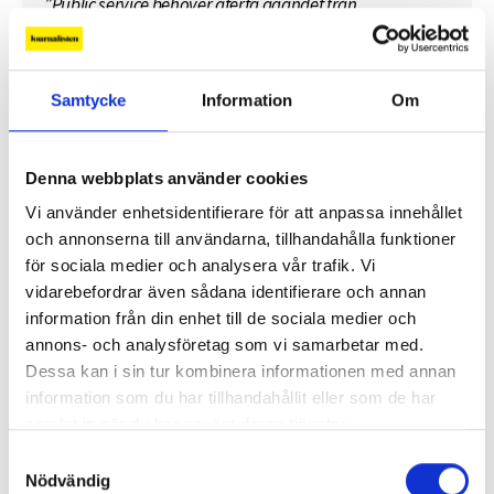
”Public service behöver återta ägandet från
techjättarna”
Replik: ”Tv-mediet har svårare att bära verklig
Samtycke
Information
Om
komplexitet – men när det lyckas är det magiskt”
”SVT visar vetenskap – men får oss inte att tänka”
Denna webbplats använder cookies
Vi använder enhetsidentifierare för att anpassa innehållet
Mer debatt
och annonserna till användarna, tillhandahålla funktioner
för sociala medier och analysera vår trafik. Vi
vidarebefordrar även sådana identifierare och annan
information från din enhet till de sociala medier och
annons- och analysföretag som vi samarbetar med.
PROFIL
Dessa kan i sin tur kombinera informationen med annan
information som du har tillhandahållit eller som de har
samlat in när du har använt deras tjänster.
Samtyckesval
Nödvändig