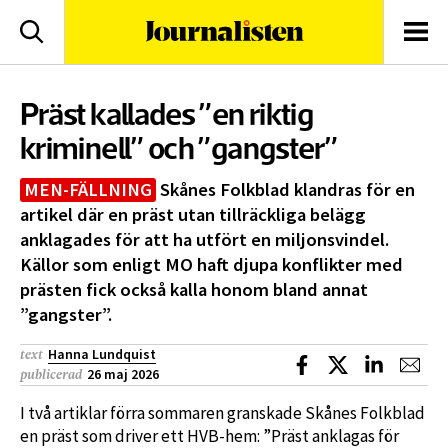
logotyp
Sök
Men
Präst kallades ”en riktig
kriminell” och ”gangster”
MEN-FÄLLNING
Skånes Folkblad klandras för en
artikel där en präst utan tillräckliga belägg
anklagades för att ha utfört en miljonsvindel.
Källor som enligt MO haft djupa konflikter med
prästen fick också kalla honom bland annat
”gangster”.
Hanna Lundquist
text
Dela på Facebook
Dela på X
Dela på L
Dela
26 maj 2026
publicerad
I två artiklar förra sommaren granskade Skånes Folkblad
en präst som driver ett HVB-hem: ”Präst anklagas för