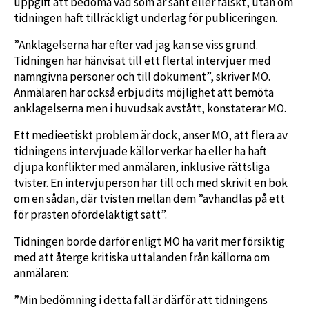
uppgift att bedöma vad som är sant eller falskt, utan om
tidningen haft tillräckligt underlag för publiceringen.
”Anklagelserna har efter vad jag kan se viss grund.
Tidningen har hänvisat till ett flertal intervjuer med
namngivna personer och till dokument”, skriver MO.
Anmälaren har också erbjudits möjlighet att bemöta
anklagelserna men i huvudsak avstått, konstaterar MO.
Ett medieetiskt problem är dock, anser MO, att flera av
tidningens intervjuade källor verkar ha eller ha haft
djupa konflikter med anmälaren, inklusive rättsliga
tvister. En intervjuperson har till och med skrivit en bok
om en sådan, där tvisten mellan dem ”avhandlas på ett
för prästen ofördelaktigt sätt”.
Tidningen borde därför enligt MO ha varit mer försiktig
med att återge kritiska uttalanden från källorna om
anmälaren:
”Min bedömning i detta fall är därför att tidningens