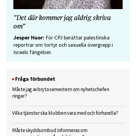
”Det där kommer jag aldrig skriva
om”
Jesper Huor:
För CPJ berättar palestinska
reportrar om tortyr och sexuella övergrepp i
Israels fängelser.
Fråga förbundet
Måste jag avbryta semestern om nyhetschefen
ringer?
Vilka tjänster ska klubben vara med och förhandla?
Måste skyddsombud informeras om