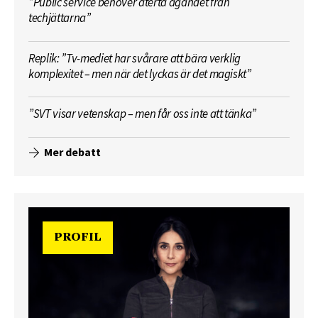
”Public service behöver återta ägandet från
techjättarna”
Replik: ”Tv-mediet har svårare att bära verklig
komplexitet – men när det lyckas är det magiskt”
”SVT visar vetenskap – men får oss inte att tänka”
Mer debatt
PROFIL