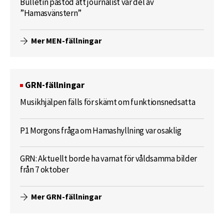
Bulletin påstod att journalist var del av
”Hamasvänstern”
Mer MEN-fällningar
GRN-fällningar
Musikhjälpen fälls för skämt om funktionsnedsatta
P1 Morgons fråga om Hamashyllning var osaklig
GRN: Aktuellt borde ha varnat för våldsamma bilder
från 7 oktober
Mer GRN-fällningar