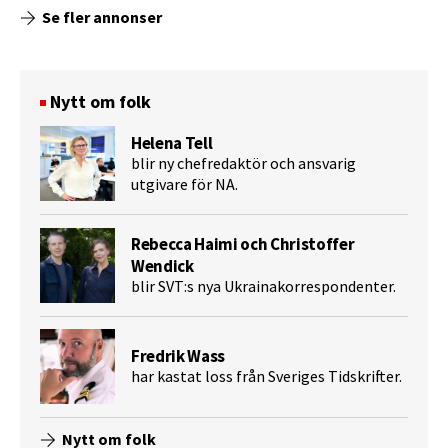
Se fler annonser
Nytt om folk
Helena Tell
blir ny chefredaktör och ansvarig
utgivare för NA.
Rebecca Haimi och Christoffer
Wendick
blir SVT:s nya Ukrainakorrespondenter.
Fredrik Wass
har kastat loss från Sveriges Tidskrifter.
Nytt om folk