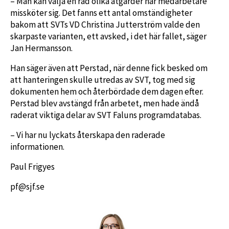
– Man kan välja en rad olika åtgärder när medarbetare
missköter sig. Det fanns ett antal omständigheter
bakom att SVTs VD Christina Jutterström valde den
skarpaste varianten, ett avsked, i det här fallet, säger
Jan Hermansson.
Han säger även att Perstad, när denne fick besked om
att hanteringen skulle utredas av SVT, tog med sig
dokumenten hem och återbördade dem dagen efter.
Perstad blev avstängd från arbetet, men hade ändå
raderat viktiga delar av SVT Faluns programdatabas.
– Vi har nu lyckats återskapa den raderade
informationen.
Paul Frigyes
pf@sjf.se