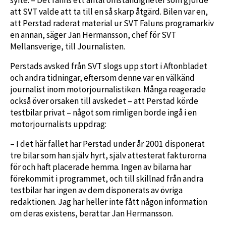
att SVT valde att ta till en så skarp åtgärd. Bilen var en,
att Perstad raderat material ur SVT Faluns programarkiv
en annan, säger Jan Hermansson, chef för SVT
Mellansverige, till Journalisten.
Perstads avsked från SVT slogs upp stort i Aftonbladet
och andra tidningar, eftersom denne var en välkänd
journalist inom motorjournalistiken. Många reagerade
också över orsaken till avskedet – att Perstad körde
testbilar privat – något som rimligen borde ingå i en
motorjournalists uppdrag:
– I det här fallet har Perstad under år 2001 disponerat
tre bilar som han själv hyrt, själv attesterat fakturorna
för och haft placerade hemma. Ingen av bilarna har
förekommit i programmet, och till skillnad från andra
testbilar har ingen av dem disponerats av övriga
redaktionen. Jag har heller inte fått någon information
om deras existens, berättar Jan Hermansson.