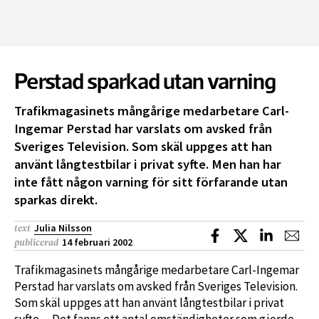
Perstad sparkad utan varning
Trafikmagasinets mångårige medarbetare Carl-
Ingemar Perstad har varslats om avsked från
Sveriges Television. Som skäl uppges att han
använt långtestbilar i privat syfte. Men han har
inte fått någon varning för sitt förfarande utan
sparkas direkt.
Julia Nilsson
text
Dela på Facebook
Dela på X
Dela på L
Dela
14 februari 2002
publicerad
Trafikmagasinets mångårige medarbetare Carl-Ingemar
Perstad har varslats om avsked från Sveriges Television.
Som skäl uppges att han använt långtestbilar i privat
syfte. – Det fanns ett antal omständigheter som gjorde