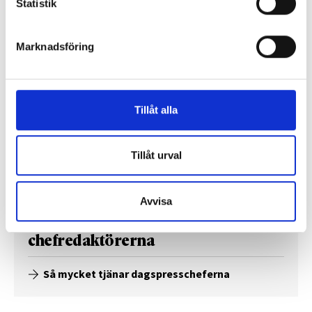
Statistik
Så mycket tjänar 260 mediechefer
Marknadsföring
Tillåt alla
Tillåt urval
Avvisa
Enorma skillnader mellan
chefredaktörerna
Så mycket tjänar dagspresscheferna