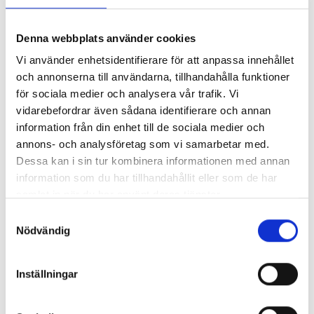
Lönerna – redaktion för redaktion
Denna webbplats använder cookies
Vi använder enhetsidentifierare för att anpassa innehållet
Så mycket tjänar vi – och våra chefer
och annonserna till användarna, tillhandahålla funktioner
för sociala medier och analysera vår trafik. Vi
vidarebefordrar även sådana identifierare och annan
information från din enhet till de sociala medier och
annons- och analysföretag som vi samarbetar med.
Dessa kan i sin tur kombinera informationen med annan
information som du har tillhandahållit eller som de har
samlat in när du har använt deras tjänster.
Samtyckesval
Nödvändig
Inställningar
Så mycket tjänar mediecheferna