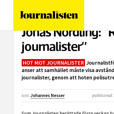
logotyp
Jonas Nordling: ”Ri
journalister”
HOT MOT JOURNALISTER
Journalistf
anser att samhället måste visa avstå
journalister, genom att hoten polisutr
Johannes Nesser
text
publicerad
Som
Journalisten
berättade förra veckan har