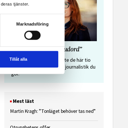
deras tjänster.
Marknadsföring
”Journalistens tio budord”
Malin Crona:
Tillåt alla
Följer du inte de här tio
budorden? Då är det inte journalistik du
gör.
Mest läst
Martin Kragh: ”Tonläget behöver tas ned”
Otrygghetens offer