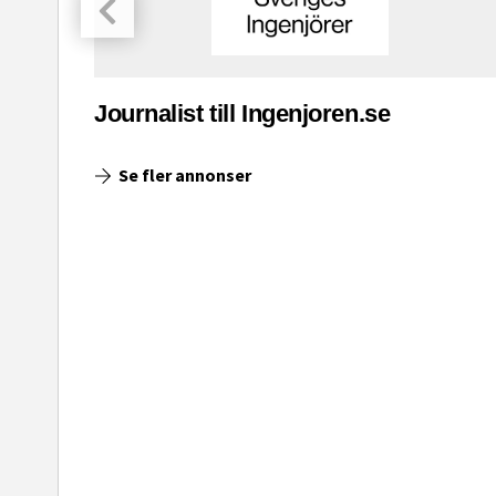
asinet
Journalist till Ingenjoren.se
Se fler annonser