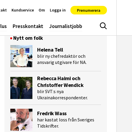
takt
Kundservice
Om
Logga in
Prenumerera
lus
Presskontakt
Journalistjobb
Sök
Nytt om folk
Helena Tell
blir ny chefredaktör och
ansvarig utgivare för NA.
Rebecca Haimi och
Christoffer Wendick
blir SVT:s nya
Ukrainakorrespondenter.
e-post
Fredrik Wass
har kastat loss från Sveriges
Tidskrifter.