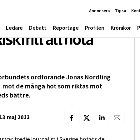
Annonsera
Tipsa
Kon
Ledare
Debatt
Reportage
Profilen
Krönikor
P
skfritt att hota
örbundets ordförande Jonas Nordling
nd mot de många hot som riktas mot
eds bättre.
13 maj 2013
Dela på Facebook
Dela på X
Dela på LinkedIn
Dela via 
 var tredje journalist i Sverige hotats de