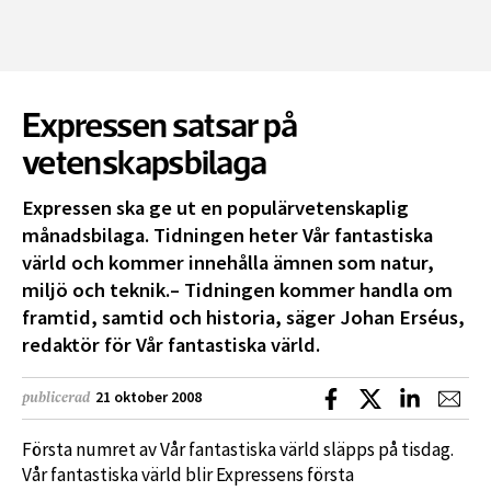
Expressen satsar på
vetenskapsbilaga
Expressen ska ge ut en populärvetenskaplig
månadsbilaga. Tidningen heter Vår fantastiska
värld och kommer innehålla ämnen som natur,
miljö och teknik.– Tidningen kommer handla om
framtid, samtid och historia, säger Johan Erséus,
redaktör för Vår fantastiska värld.
Dela på Facebook
Dela på X
Dela på L
Dela
21 oktober 2008
publicerad
Första numret av Vår fantastiska värld släpps på tisdag.
Vår fantastiska värld blir Expressens första