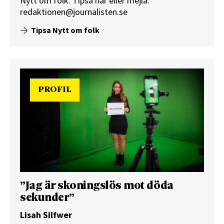
Nytt om folk.
Tipsa här
eller mejla:
redaktionen@journalisten.se
Tipsa Nytt om folk
PROFIL
”Jag är skoningslös mot döda
sekunder”
Lisah Silfwer