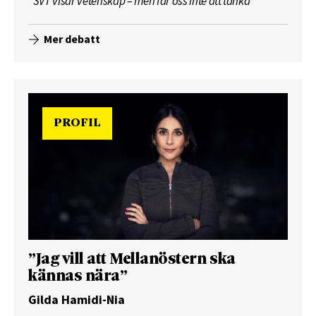
”SVT visar vetenskap – men får oss inte att tänka”
Mer debatt
PROFIL
”Jag vill att Mellanöstern ska
kännas nära”
Gilda Hamidi-Nia