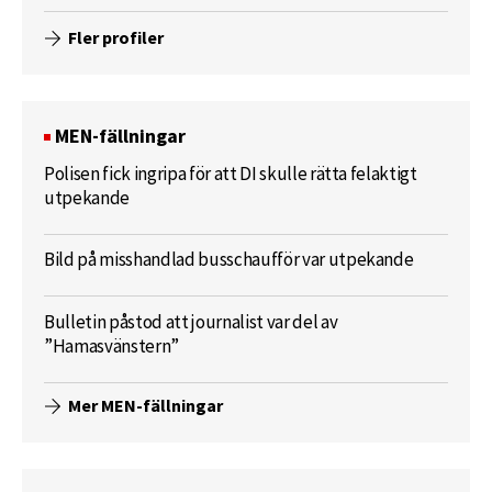
Fler profiler
MEN-fällningar
Polisen fick ingripa för att DI skulle rätta felaktigt
utpekande
Bild på misshandlad busschaufför var utpekande
Bulletin påstod att journalist var del av
”Hamasvänstern”
Mer MEN-fällningar