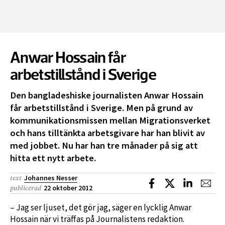
Anwar Hossain får
arbetstillstånd i Sverige
Den bangladeshiske journalisten Anwar Hossain
får arbetstillstånd i Sverige. Men på grund av
kommunikationsmissen mellan Migrationsverket
och hans tilltänkta arbetsgivare har han blivit av
med jobbet. Nu har han tre månader på sig att
hitta ett nytt arbete.
Johannes Nesser
text
Dela på Facebook
Dela på X
Dela på L
Dela
22 oktober 2012
publicerad
– Jag ser ljuset, det gör jag, säger en lycklig Anwar
Hossain när vi träffas på Journalistens redaktion.