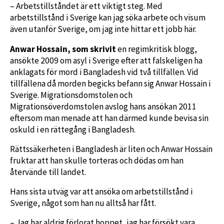
– Arbetstillståndet är ett viktigt steg. Med
arbetstillstånd i Sverige kan jag söka arbete och visum
även utanför Sverige, om jag inte hittar ett jobb här.
Anwar Hossain, som skrivit
en regimkritisk blogg,
ansökte 2009 om asyl i Sverige efter att falskeligen ha
anklagats för mord i Bangladesh vid två tillfällen. Vid
tillfällena då morden begicks befann sig Anwar Hossain i
Sverige. Migrationsdomstolen och
Migrationsöverdomstolen avslog hans ansökan 2011
eftersom man menade att han därmed kunde bevisa sin
oskuld i en rättegång i Bangladesh.
Rättssäkerheten i Bangladesh är liten och Anwar Hossain
fruktar att han skulle torteras och dödas om han
återvände till landet.
Hans sista utväg var att ansöka om arbetstillstånd i
Sverige, något som han nu alltså har fått.
– Jag har aldrig förlorat hoppet, jag har försökt vara