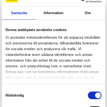
Samtycke
Information
Om
Denna webbplats använder cookies
Vi använder enhetsidentifierare för att anpassa innehållet
och annonserna till användarna, tillhandahålla funktioner
Lönerna – redaktion för redaktion
för sociala medier och analysera vår trafik. Vi
vidarebefordrar även sådana identifierare och annan
Så mycket tjänar vi – och våra chefer
information från din enhet till de sociala medier och
annons- och analysföretag som vi samarbetar med.
Dessa kan i sin tur kombinera informationen med annan
information som du har tillhandahållit eller som de har
samlat in när du har använt deras tjänster.
Samtyckesval
Nödvändig