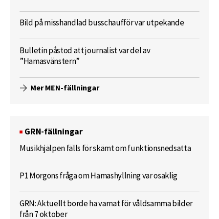
Bild på misshandlad busschaufför var utpekande
Bulletin påstod att journalist var del av
”Hamasvänstern”
Mer MEN-fällningar
GRN-fällningar
Musikhjälpen fälls för skämt om funktionsnedsatta
P1 Morgons fråga om Hamashyllning var osaklig
GRN: Aktuellt borde ha varnat för våldsamma bilder
från 7 oktober