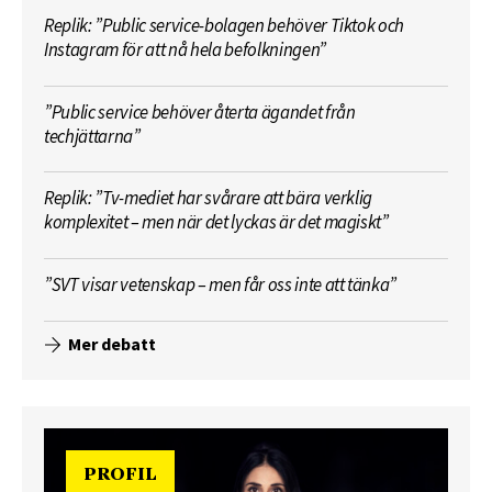
Replik: ”Public service-bolagen behöver Tiktok och
Instagram för att nå hela befolkningen”
”Public service behöver återta ägandet från
techjättarna”
Replik: ”Tv-mediet har svårare att bära verklig
komplexitet – men när det lyckas är det magiskt”
”SVT visar vetenskap – men får oss inte att tänka”
Mer debatt
PROFIL