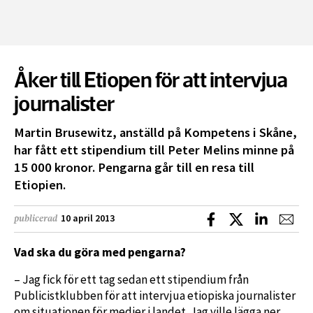
Åker till Etiopen för att intervjua
journalister
Martin Brusewitz, anställd på Kompetens i Skåne,
har fått ett stipendium till Peter Melins minne på
15 000 kronor. Pengarna går till en resa till
Etiopien.
Dela på Facebook
Dela på X
Dela på L
Dela
10 april 2013
publicerad
Vad ska du göra med pengarna?
– Jag fick för ett tag sedan ett stipendium från
Publicistklubben för att intervjua etiopiska journalister
om situationen för medier i landet. Jag ville lägga ner