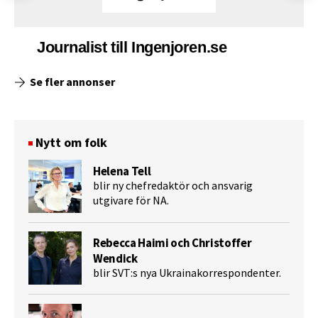
Journalist till Ingenjoren.se
Se fler annonser
Nytt om folk
Helena Tell
blir ny chefredaktör och ansvarig
utgivare för NA.
Rebecca Haimi och Christoffer
Wendick
blir SVT:s nya Ukrainakorrespondenter.