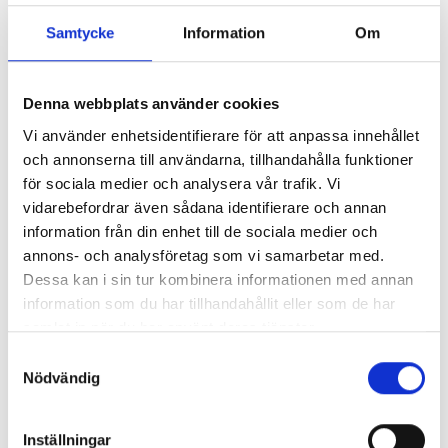
Samtycke
Information
Om
Så mycket tjänar mediecheferna
Denna webbplats använder cookies
Så mycket tjänar 260 mediechefer
Vi använder enhetsidentifierare för att anpassa innehållet
och annonserna till användarna, tillhandahålla funktioner
för sociala medier och analysera vår trafik. Vi
vidarebefordrar även sådana identifierare och annan
information från din enhet till de sociala medier och
annons- och analysföretag som vi samarbetar med.
Dessa kan i sin tur kombinera informationen med annan
information som du har tillhandahållit eller som de har
samlat in när du har använt deras tjänster.
Samtyckesval
Nödvändig
Enorma skillnader mellan
Inställningar
chefredaktörerna