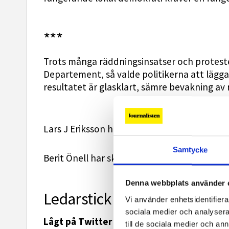
***
Trots många räddningsinsatser och protester
Departement, så valde politikerna att lägga
resultatet är glasklart, sämre bevakning av
Lars J Eriksson har skrivit en replik på leda
Samtycke
Berit Önell har skrivit ett svar på hans repli
Denna webbplats använder 
Ledarstick
Vi använder enhetsidentifierar
sociala medier och analysera 
Lågt på Twitter
till de sociala medier och a