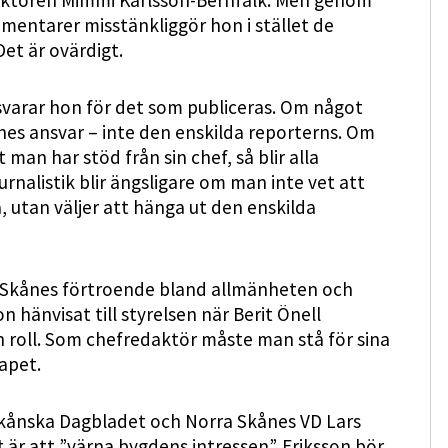
daktören Mimmi Karlsson-Bernfalk. Men genom
entarer misstänkliggör hon i stället de
Det är ovärdigt.
varar hon för det som publiceras. Om något
ennes ansvar – inte den enskilda reporterns. Om
man har stöd från sin chef, så blir alla
urnalistik blir ängsligare om man inte vet att
 utan väljer att hänga ut den enskilda
 Skånes förtroende bland allmänheten och
n hänvisat till styrelsen när Berit Önell
n roll. Som chefredaktör måste man stå för sina
kapet.
Skånska Dagbladet och Norra Skånes VD Lars
t är att ”värna bygdens intressen”. Eriksson bör