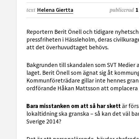
Helena Giertta
1
text
publicerad
Reportern Berit Önell och tidigare nyhetsch
pressfriheten i Hässleholm, deras civilkurag
att det överhuvudtaget behövs.
Bakgrunden till skandalen som SVT Medier av
laget. Berit Önell som ägnat sig åt kommungr
Kommunföreträdare gillar inte hennes grans
ordförande Håkan Mattsson att omplacera B
Bara misstanken om att så har skett
är för
lokaltidning ska granska – så kan det väl ba
Sverige 2014?