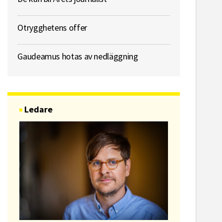
Otrygghetens offer
Gaudeamus hotas av nedläggning
Ledare
ssekreterare till Sidas
Hem & Hyr
mmunikationsenhet
Vänersbo