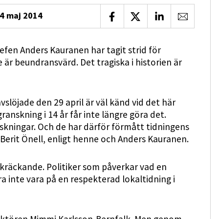
4 maj 2014
Dela på Facebook
Dela på X
Dela på LinkedIn
Dela via 
efen Anders Kauranen har tagit strid för
e är beundransvärd. Det tragiska i historien är
slöjade den 29 april är väl känd vid det här
anskning i 14 år får inte längre göra det.
kningar. Och de har därför förmått tidningens
erit Önell, enligt henne och Anders Kauranen.
skräckande. Politiker som påverkar vad en
ra inte vara på en respekterad lokaltidning i