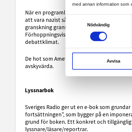
med annan information som du 
När en programledare på Sveriges Radio på 
Samtyckesval
att vara nazist så är det oerhört. Ametist A
Nödvändig
granskning granskat vänstervåldet. Debatt
Förhoppningsvis var detta den botten från vi
debattklimat.
De hot som Ametist Azordegan utsatts för ef
Avvisa
avskyvärda.
Lyssnarbok
Sveriges Radio ger ut en e-bok som grundar 
fortsättningen”, som bygger på en imponeran
grund för boken. Ett konkret och tillgängli
lyssnare/läsare/reportrar.