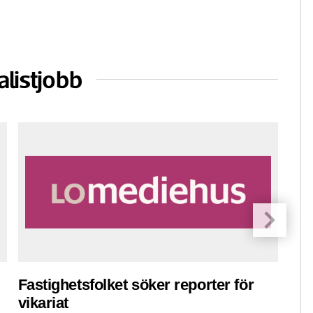
alistjobb
Fastighetsfolket söker reporter för
Pre
vikariat
ko