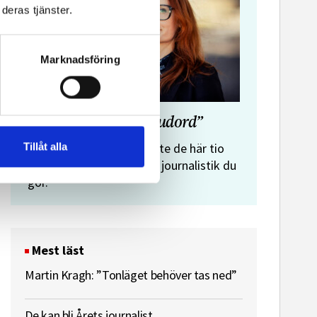
deras tjänster.
Marknadsföring
”Journalistens tio budord”
Malin Crona:
Tillåt alla
Följer du inte de här tio
budorden? Då är det inte journalistik du
gör.
Mest läst
Martin Kragh: ”Tonläget behöver tas ned”
De kan bli Årets journalist