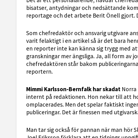
Det är ett personalärende, hävdar chefre
bisatser, antydningar och nedsättande komm
reportage och det arbete Berit Önell gjort. 
Som chefredaktör och ansvarig utgivare ans
varit felaktigt i en artikel så är det bara h
en reporter inte kan känna sig trygg med att 
granskningar mer ängsliga. Ja, all form av jo
chefredaktören står bakom publiceringarna,
reportern.
Mimmi Karlsson-Bernfalk har skadat
Norra
internt på redaktionen. Hon nekar till att ho
omplacerades. Men det spelar faktiskt inge
publiceringar. Det är finessen med utgivars
Man tar sig också för pannan när man hör 
Joel Eriksson förklara att en tidnings uppgif