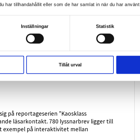
har tillhandahållit eller som de har samlat in när du har använt 
Twitter skyller SVT-reportern Jan Josefsson för
zordegan var arg för det sätt på vilket Uppdrag
Inställningar
Statistik
klimatet nådde därmed nya lågvattennivåer.
lken vi nu bara kan ta oss uppåt i
ter sin tweet, är förstås också oerhörda och
Tillåt urval
sig på reportageserien ”Kaosklass
de läsarkontakt. 780 lyssnarbrev ligger till
gt exempel på interaktivitet mellan