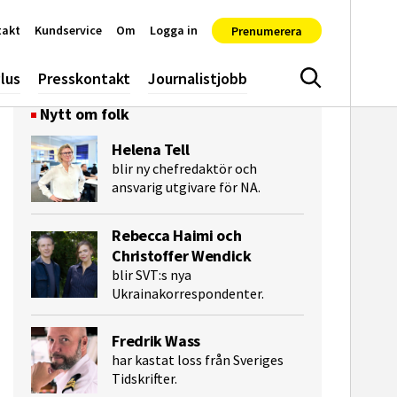
takt
Kundservice
Om
Logga in
Prenumerera
lus
Presskontakt
Journalistjobb
Sök
Nytt om folk
Helena Tell
blir ny chefredaktör och
ansvarig utgivare för NA.
Rebecca Haimi och
Christoffer Wendick
blir SVT:s nya
Ukrainakorrespondenter.
Fredrik Wass
har kastat loss från Sveriges
Tidskrifter.