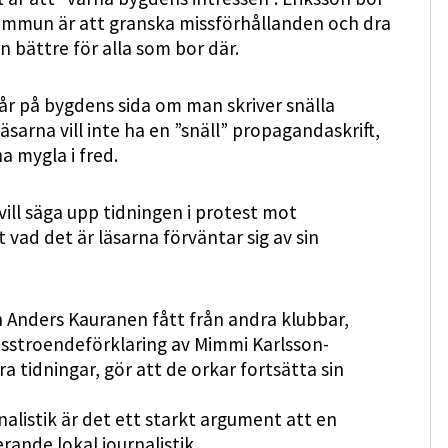
 kommun är att granska missförhållanden och dra
 bättre för alla som bor där.
tår på bygdens sida om man skriver snälla
äsarna vill inte ha en ”snäll” propagandaskrift,
na mygla i fred.
vill säga upp tidningen i protest mot
t vad det är läsarna förväntar sig av sin
h Anders Kauranen fått från andra klubbar,
isstroendeförklaring av Mimmi Karlsson-
a tidningar, gör att de orkar fortsätta sin
alistik är det ett starkt argument att en
ande lokal journalistik.