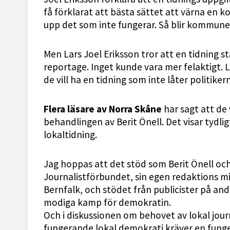
få förklarat att bästa sättet att värna en
upp det som inte fungerar. Så blir kommunen
Men Lars Joel Eriksson tror att en tidning s
reportage. Inget kunde vara mer felaktigt. L
de vill ha en tidning som inte låter politiker
Flera läsare av Norra Skåne
har sagt att de 
behandlingen av Berit Önell. Det visar tydlig
lokaltidning.
Jag hoppas att det stöd som Berit Önell oc
Journalistförbundet, sin egen redaktions m
Bernfalk, och stödet från publicister på andr
modiga kamp för demokratin.
Och i diskussionen om behovet av lokal journ
fungerande lokal demokrati kräver en funger