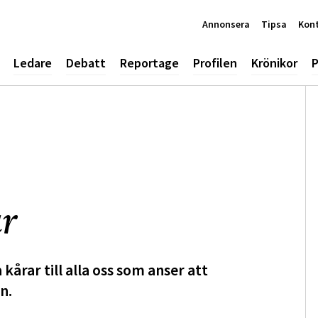
Annonsera
Tipsa
Kon
Ledare
Debatt
Reportage
Profilen
Krönikor
P
ar
årar till alla oss som anser att
n.