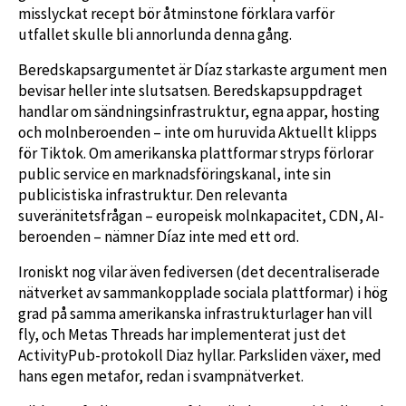
misslyckat recept bör åtminstone förklara varför
utfallet skulle bli annorlunda denna gång.
Beredskapsargumentet är Díaz starkaste argument men
bevisar heller inte slutsatsen. Beredskapsuppdraget
handlar om sändningsinfrastruktur, egna appar, hosting
och molnberoenden – inte om huruvida Aktuellt klipps
för Tiktok. Om amerikanska plattformar stryps förlorar
public service en marknadsföringskanal, inte sin
publicistiska infrastruktur. Den relevanta
suveränitetsfrågan – europeisk molnkapacitet, CDN, AI-
beroenden – nämner Díaz inte med ett ord.
Ironiskt nog vilar även fediversen (det decentraliserade
nätverket av sammankopplade sociala plattformar) i hög
grad på samma amerikanska infrastrukturlager han vill
fly, och Metas Threads har implementerat just det
ActivityPub-protokoll Diaz hyllar. Parksliden växer, med
hans egen metafor, redan i svampnätverket.