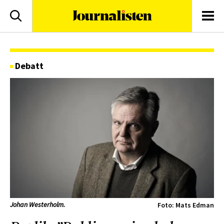
logotyp
Sök
Men
Debatt
Johan Westerholm.
Foto: Mats Edman