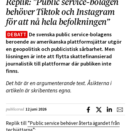
Replik: ”Public service-bolagen
behöver Tiktok och Instagram
för att nå hela befolkningen”
DEBATT
De svenska public service-bolagens
beroende av amerikanska plattformsjättar utgör
en geopolitisk och publicistisk sårbarhet. Men
lösningen är inte att flytta skattefinansierad
journalistik till plattformar där publiken inte
finns.
Det här är en argumenterande text. Åsikterna i
artikeln är skribentens egna.
Dela på Facebook
Dela på X
Dela på L
Dela
12 juni 2026
publicerad
Replik till
”Public service behöver återta ägandet från
techjättarna”
: