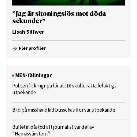
”Jag är skoningslös mot döda
sekunder”
Lisah Silfwer
Fler profiler
MEN-fällningar
Polisen fick ingripa för att DI skulle rätta felaktigt
utpekande
Bild på misshandlad busschaufför var utpekande
Bulletin påstod att journalist var del av
”Hamasvänstern”