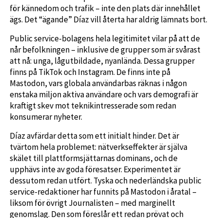
för kännedom och trafik – inte den plats där innehållet
ägs. Det “ägande” Díaz vill återta har aldrig lämnats bort.
Public service-bolagens hela legitimitet vilar på att de
når befolkningen – inklusive de grupper som är svårast
att nå: unga, lågutbildade, nyanlända. Dessa grupper
finns på TikTok och Instagram. De finns inte på
Mastodon, vars globala användarbas räknas i någon
enstaka miljon aktiva användare och vars demografi är
kraftigt skev mot teknikintresserade som redan
konsumerar nyheter.
Díaz avfärdar detta som ett initialt hinder. Det är
tvärtom hela problemet: nätverkseffekter är själva
skälet till plattformsjättarnas dominans, och de
upphävs inte av goda föresatser. Experimentet är
dessutom redan utfört. Tyska och nederländska public
service-redaktioner har funnits på Mastodon i åratal –
liksom för övrigt Journalisten – med marginellt
genomslag. Den som föreslår ett redan prövat och