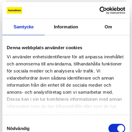
Gaudeamus hotas av nedläggning
Samtycke
Information
Om
Ledare
Denna webbplats använder cookies
Vi använder enhetsidentifierare för att anpassa innehållet
och annonserna till användarna, tillhandahålla funktioner
för sociala medier och analysera vår trafik. Vi
vidarebefordrar även sådana identifierare och annan
information från din enhet till de sociala medier och
annons- och analysföretag som vi samarbetar med.
Dessa kan i sin tur kombinera informationen med annan
information som du har tillhandahållit eller som de har
samlat in när du har använt deras tjänster.
Samtyckesval
”Hotet kommer från höger”
Nödvändig