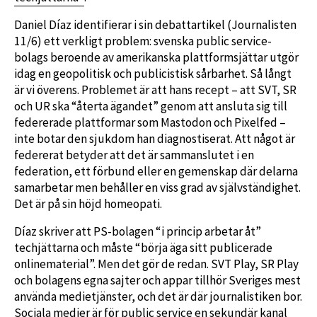
Daniel Díaz identifierar i sin debattartikel (Journalisten
11/6) ett verkligt problem: svenska public service-
bolags beroende av amerikanska plattformsjättar utgör
idag en geopolitisk och publicistisk sårbarhet. Så långt
är vi överens. Problemet är att hans recept – att SVT, SR
och UR ska “återta ägandet” genom att ansluta sig till
federerade plattformar som Mastodon och Pixelfed –
inte botar den sjukdom han diagnostiserat. Att något är
federerat betyder att det är sammanslutet i en
federation, ett förbund eller en gemenskap där delarna
samarbetar men behåller en viss grad av självständighet.
Det är på sin höjd homeopati.
Díaz skriver att PS-bolagen “i princip arbetar åt”
techjättarna och måste “börja äga sitt publicerade
onlinematerial”. Men det gör de redan. SVT Play, SR Play
och bolagens egna sajter och appar tillhör Sveriges mest
använda medietjänster, och det är där journalistiken bor.
Sociala medier är för public service en sekundär kanal