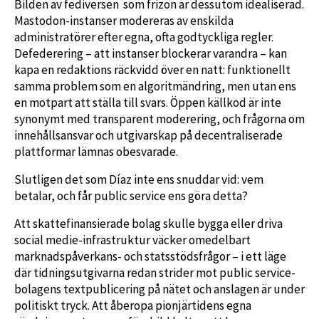
Bilden av fediversen som frizon är dessutom idealiserad.
Mastodon-instanser modereras av enskilda
administratörer efter egna, ofta godtyckliga regler.
Defederering – att instanser blockerar varandra – kan
kapa en redaktions räckvidd över en natt: funktionellt
samma problem som en algoritmändring, men utan ens
en motpart att ställa till svars. Öppen källkod är inte
synonymt med transparent moderering, och frågorna om
innehållsansvar och utgivarskap på decentraliserade
plattformar lämnas obesvarade.
Slutligen det som Díaz inte ens snuddar vid: vem
betalar, och får public service ens göra detta?
Att skattefinansierade bolag skulle bygga eller driva
social medie-infrastruktur väcker omedelbart
marknadspåverkans- och statsstödsfrågor – i ett läge
där tidningsutgivarna redan strider mot public service-
bolagens textpublicering på nätet och anslagen är under
politiskt tryck. Att åberopa pionjärtidens egna