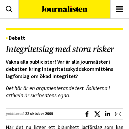
logotyp
Sök
Men
Debatt
Integritetslag med stora risker
Vakna alla publicister! Var är alla journalister i
debatten kring integritetsskyddskommitténs
lagförslag om ökad integritet?
Det här är en argumenterande text. Åsikterna i
artikeln är skribentens egna.
Dela på Facebook
Dela på X
Dela på L
Dela
22 oktober 2009
publicerad
När det nu ligger ett brännhett lagförslag som kan