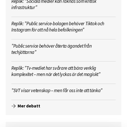
Replik: ”Sociala medier kan räknas som kritisk
infrastruktur”
Replik: ”Public service-bolagen behöver Tiktok och
Instagram för att nå hela befolkningen”
”Public service behöver återta ägandet från
techjättarna”
Replik: ”Tv-mediet har svårare att bära verklig
komplexitet – men när det lyckas är det magiskt”
”SVT visar vetenskap – men får oss inte att tänka”
Mer debatt