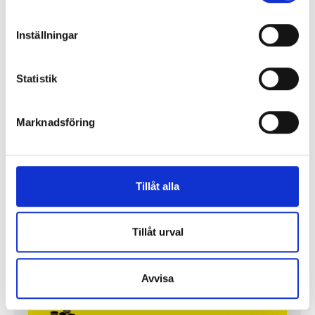
Inställningar
Statistik
Marknadsföring
Lönerna – redaktion för redaktion
Så mycket tjänar vi – och våra chefer
Tillåt alla
Tillåt urval
Avvisa