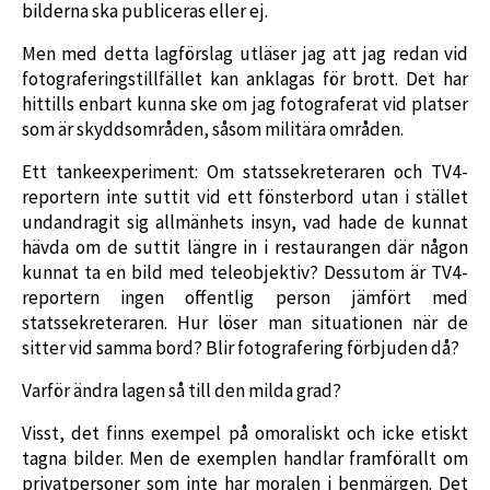
bilderna ska publiceras eller ej.
Men med detta lagförslag utläser jag att jag redan vid
fotograferingstillfället kan anklagas för brott. Det har
hittills enbart kunna ske om jag fotograferat vid platser
som är skyddsområden, såsom militära områden.
Ett tankeexperiment: Om statssekreteraren och TV4-
reportern inte suttit vid ett fönsterbord utan i stället
undandragit sig allmänhets insyn, vad hade de kunnat
hävda om de suttit längre in i restaurangen där någon
kunnat ta en bild med teleobjektiv? Dessutom är TV4-
reportern ingen offentlig person jämfört med
statssekreteraren. Hur löser man situationen när de
sitter vid samma bord? Blir fotografering förbjuden då?
Varför ändra lagen så till den milda grad?
Visst, det finns exempel på omoraliskt och icke etiskt
tagna bilder. Men de exemplen handlar framförallt om
privatpersoner som inte har moralen i benmärgen. Det