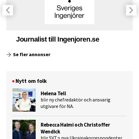
Journalist till Ingenjoren.se
Se fler annonser
Nytt om folk
Helena Tell
blir ny chefredaktör och ansvarig
utgivare för NA.
Rebecca Haimi och Christoffer
Wendick
blir SVT:s nya Ukrainakorrespondenter.