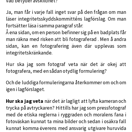
Vad betyder avskildhet?
Ja, man får i varje fall inget svar på den frågan om man
läser integritetsskyddskommitténs lagförslag. Om man
fortsätter läsa i samma paragraf står:
Å ena sidan, om en person befinner sig på en badplats får
man räkna med risken att bli fotograferad . Men å andra
sidan, kan en fotografering även där upplevas som
integritetskränkande.
Hur ska jag som fotograf veta när det är okej att
fotografera, med en sådan otydlig formulering?
Och de luddiga formuleringarna återkommer om och om
igen i lagförslaget.
Hur ska jag veta
när det är lagligt att lyfta kameran och
trycka på avtryckaren? Hittills har jag som pressfotograf
med de etiska reglerna i ryggraden och moralens fana i
fotoväskan kunnat ta mina bilder och sedan i osäkra fall
kunnat komma överens med ansvarig utgivare huruvida