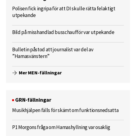
Polisen fick ingripa för att DI skulle rätta felaktigt
utpekande
Bild på misshandlad busschaufför var utpekande
Bulletin påstod att journalist var del av
”Hamasvänstern”
Mer MEN-fällningar
GRN-fällningar
Musikhjälpen fälls för skämt om funktionsnedsatta
P1 Morgons fråga om Hamashyllning var osaklig