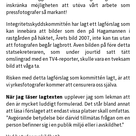
inskränka möjligheten att utöva vårt arbete som
pressfotografer så markant!
Integritetsskyddskommittén har lagt ett lagförslag som
kan innebära att bilder som den på Hagamannen i
rastgården på häktet, Årets bild 2007, inte kan tas utan
att fotografen begår lagbrott. Även bilden på före detta
statsekreteraren, som under jourtid satt tätt
omslingrad med en TV4-reporter, skulle vara en tveksam
bild att våga ta.
Risken med detta lagförslag som kommittén lagt, är att
vi yrkesfotografer kommer att censurera oss själva.
När jag läser lagtexten
upplever jag som lekman att
den är mycket luddigt formulerad. Det står bland annat
att läsa i förslaget att endast vissa platser skall omfattas.
"Avgörande betydelse bör därvid tillmätas frågan om en
person befinner sig i en publik miljö eller i avskildhet."