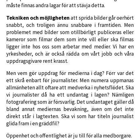
måste finnas andra lagar för att stävja detta.
Tekniken och möjligheten
att sprida bilder går oerhört
snabbt, och troligen ännu snabbare i framtiden. Men
problemet med bilder som otillbörligt publiceras eller
kameror som filmar dem som inte vill eller ska filmas
ligger inte hos oss som arbetar med medier. Vi har en
yrkesheder, och är också rädda om vårt jobb och våra
uppdragsgivare rent krasst.
Men vem gör uppdrag för medierna i dag? Förr var det
ett skrå enbart för journalister. Men numera uppmanas
allmänheten allt oftare att medverka i nyhetsflödet. Ska
vi journalister då ha ett undantag i lagen? Nämligen
fotografering som är försvarlig. Det undantaget gäller då
bland annat mediernas bevakning, även om det inte
direkt står i lagtexten. Ska vi som har titeln journalist
glida fram i en gräddfil?
Öppenhet och offentlighet är ju till för alla medborgare.