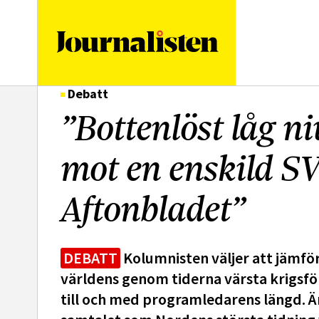
logotyp
Debatt
”Bottenlöst låg n
mot en enskild S
Aftonbladet”
DEBATT
Kolumnisten väljer att jämfö
världens genom tiderna värsta krigsfö
till och med programledarens längd. Är