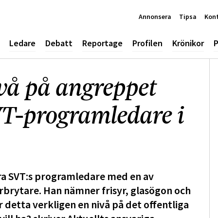
Annonsera
Tipsa
Kon
Ledare
Debatt
Reportage
Profilen
Krönikor
P
ivå på angreppet
VT-programledare i
ra SVT:s programledare med en av
rbrytare. Han nämner frisyr, glasögon och
 detta verkligen en nivå på det offentliga