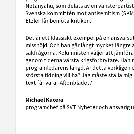
Netanyahu, som delats av en vänsterpartis
Svenska kommittén mot antisemitism (SKMA) 
Etzler får bemöta kritiken.
Det är ett klassiskt exempel på en ansvarsu
missnöjd. Och han går långt mycket längre än 
sakfrågorna. Kolumnisten väljer att jämför
genom tiderna värsta krigsförbrytare. Han n
programledarens längd. Är detta verkligen 
största tidning vill ha? Jag måste ställa mig
text får vara i Aftonbladet?
Michael Kucera
programchef på SVT Nyheter och ansvarig ut