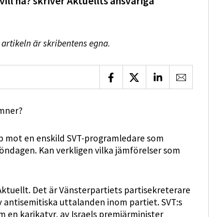
ill ha? skriver Aktuellts ansvariga
 artikeln är skribentens egna.
Dela på Facebook
Dela på X
Dela på LinkedIn
Dela via 
umner?
epp mot en enskild SVT-programledare som
öndagen. Kan verkligen vilka jämförelser som
 Aktuellt. Det är Vänsterpartiets partisekreterare
 antisemitiska uttalanden inom partiet. SVT:s
 en karikatyr, av Israels premiärminister