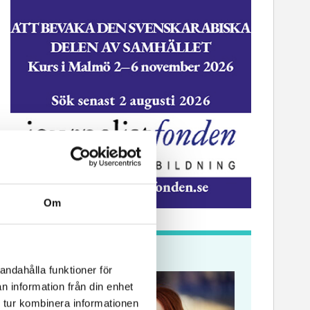
Om
Krönikor
ssekreterare till Sidas
Hem & Hyr
andahålla funktioner för
mmunikationsenhet
Vänersbo
n information från din enhet
 tur kombinera informationen