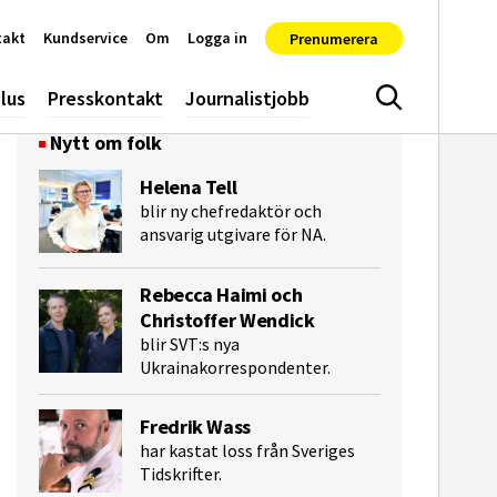
takt
Kundservice
Om
Logga in
Prenumerera
lus
Presskontakt
Journalistjobb
Sök
Nytt om folk
Helena Tell
blir ny chefredaktör och
ansvarig utgivare för NA.
Rebecca Haimi och
Christoffer Wendick
blir SVT:s nya
Ukrainakorrespondenter.
Fredrik Wass
har kastat loss från Sveriges
Tidskrifter.