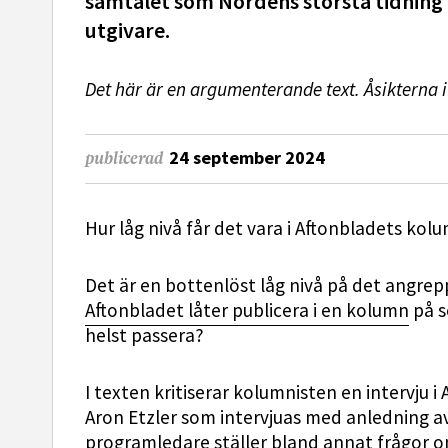
samtalet som Nordens största tidning v
utgivare.
Det här är en argumenterande text. Åsikterna i
24 september 2024
publicerad
Hur låg nivå får det vara i Aftonbladets kol
Det är en bottenlöst låg nivå på det angr
Aftonbladet låter publicera i en kolumn
på s
helst passera?
I texten kritiserar kolumnisten en intervju i
Aron Etzler som intervjuas med anledning av
programledare ställer bland annat frågor om