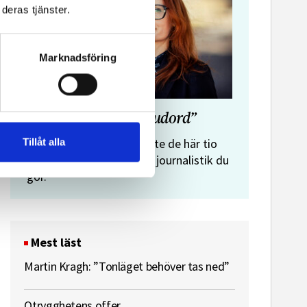
deras tjänster.
Marknadsföring
”Journalistens tio budord”
Malin Crona:
Tillåt alla
Följer du inte de här tio
budorden? Då är det inte journalistik du
gör.
Mest läst
Martin Kragh: ”Tonläget behöver tas ned”
Otrygghetens offer