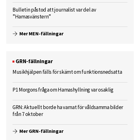
Bulletin påstod att journalist var del av
”Hamasvänstern”
Mer MEN-fällningar
GRN-fällningar
Musikhjälpen fälls för skämt om funktionsnedsatta
P1 Morgons fråga om Hamashyllning var osaklig
GRN: Aktuellt borde ha varnat för våldsamma bilder
från 7 oktober
Mer GRN-fällningar