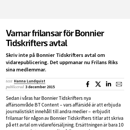
Varnar frilansar för Bonnier
Tidskrifters avtal
Skriv inte på Bonnier Tidskrifters avtal om
vidarepublicering. Det uppmanar nu Frilans Riks
sina medlemmar.
Hanna Lundquist
text
Dela på Facebook
Dela på X
Dela på L
Dela
3 december 2015
publicerad
Sedan i våras har Bonnier Tidskrifters nya
affärsområde BT Content – vars affärsidé är att erbjuda
journalistiskt innehåll till andra medier – erbjudit
frilansar för någon av Bonnier Tidskrifters titlar att skriva
på ett avtal om vidareförsäljning. Ersättningen är bara 10