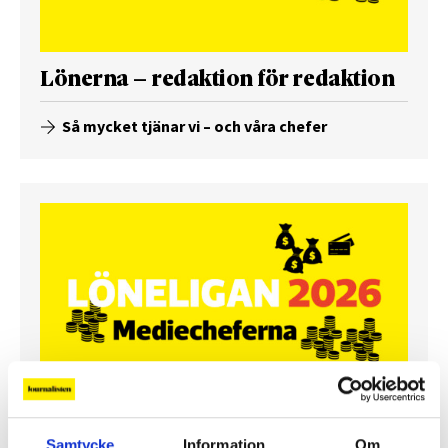
Lönerna – redaktion för redaktion
Så mycket tjänar vi – och våra chefer
Så mycket tjänar mediecheferna
Samtycke
Information
Om