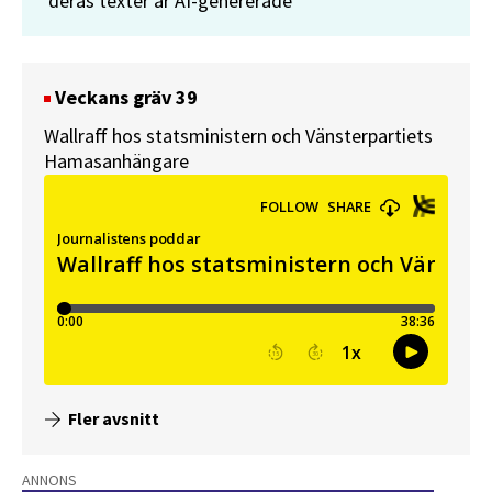
deras texter är AI-genererade
Veckans gräv 39
Wallraff hos statsministern och Vänsterpartiets
Hamasanhängare
Fler avsnitt
ANNONS