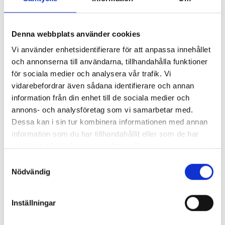
Så mycket tjänar 260 mediechefer
Denna webbplats använder cookies
Vi använder enhetsidentifierare för att anpassa innehållet
och annonserna till användarna, tillhandahålla funktioner
för sociala medier och analysera vår trafik. Vi
vidarebefordrar även sådana identifierare och annan
information från din enhet till de sociala medier och
annons- och analysföretag som vi samarbetar med.
Dessa kan i sin tur kombinera informationen med annan
information som du har tillhandahållit eller som de har
samlat in när du har använt deras tjänster.
Samtyckesval
Nödvändig
Enorma skillnader mellan
chefredaktörerna
Inställningar
Så mycket tjänar dagspresscheferna