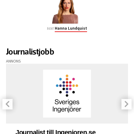
Hanna Lundquist
text
Journalistjobb
ANNONS
Journalist till Ingenjoren.se