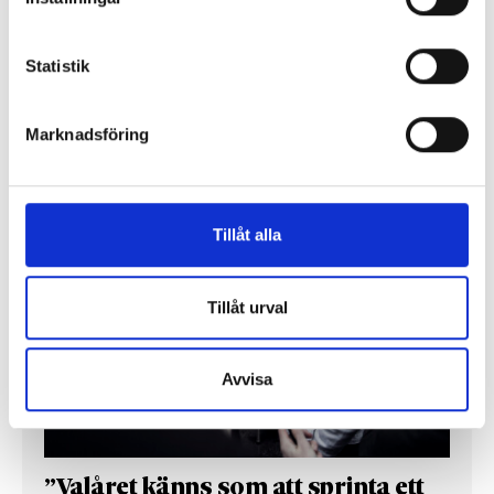
chefredaktörerna
Så mycket tjänar dagspresscheferna
Statistik
Marknadsföring
REPORTAGE
Tillåt alla
Tillåt urval
Avvisa
”Valåret känns som att sprinta ett