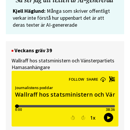
”Så ser jag att texten är AI-genererad”
Kjell Häglund:
Många som skriver offentligt
verkar inte förstå hur uppenbart det är att
deras texter är AI-genererade
Veckans gräv 39
Wallraff hos statsministern och Vänsterpartiets
Hamasanhängare