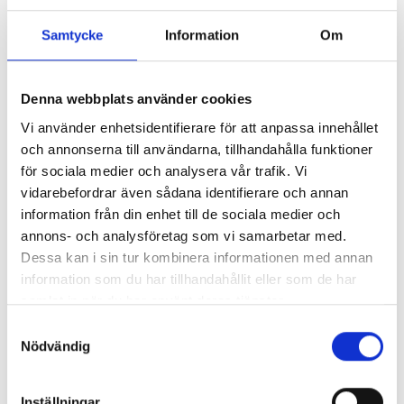
Samtycke
Information
Om
Så mycket tjänar mediecheferna
Denna webbplats använder cookies
Så mycket tjänar 260 mediechefer
Vi använder enhetsidentifierare för att anpassa innehållet
och annonserna till användarna, tillhandahålla funktioner
för sociala medier och analysera vår trafik. Vi
vidarebefordrar även sådana identifierare och annan
information från din enhet till de sociala medier och
annons- och analysföretag som vi samarbetar med.
Dessa kan i sin tur kombinera informationen med annan
information som du har tillhandahållit eller som de har
samlat in när du har använt deras tjänster.
Samtyckesval
Nödvändig
Enorma skillnader mellan
Inställningar