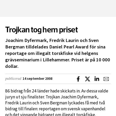
Trojkan tog hem priset
Joachim Dyfermark, Fredrik Laurin och Sven
Bergman tilldelades Daniel Pearl Award för sina
reportage om illegalt torskfiske vid helgens
grävseminarium i Lillehammer. Priset är på 10 000
dollar.
Dela på Facebook
Dela på X
Dela på L
Dela
14 september 2008
publicerad
86 bidrag från 24 länder hade skickats in. Av dessa valde
juryn ut sju finalister. Trojkan Joachim Dyfermark,
Fredrik Laurin och Sven Bergman lyckades få med två
bidrag till finalen: reportagen om svensk vapenhandel
och det vinnande bidraget om illegalt torskfiske.