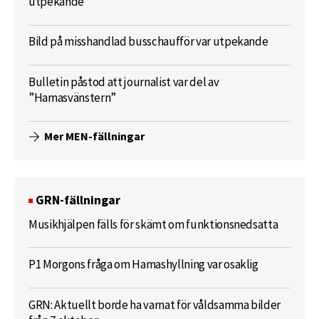
utpekande
Bild på misshandlad busschaufför var utpekande
Bulletin påstod att journalist var del av
”Hamasvänstern”
Mer MEN-fällningar
GRN-fällningar
Musikhjälpen fälls för skämt om funktionsnedsatta
P1 Morgons fråga om Hamashyllning var osaklig
GRN: Aktuellt borde ha varnat för våldsamma bilder