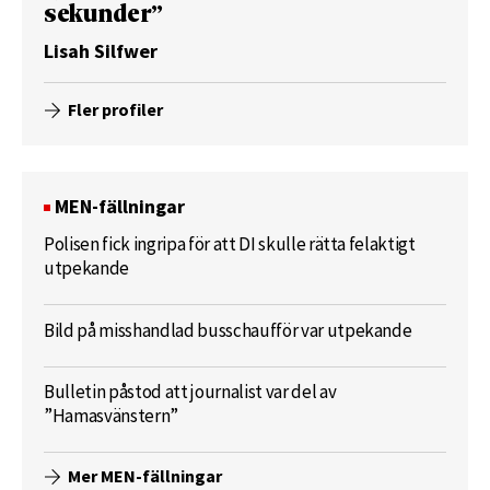
sekunder”
Lisah Silfwer
Fler profiler
MEN-fällningar
Polisen fick ingripa för att DI skulle rätta felaktigt
utpekande
Bild på misshandlad busschaufför var utpekande
Bulletin påstod att journalist var del av
”Hamasvänstern”
Mer MEN-fällningar