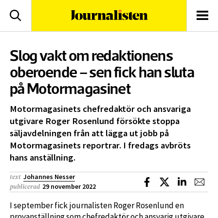
logotyp
Sök
Men
Slog vakt om redaktionens
oberoende – sen fick han sluta
på Motormagasinet
Motormagasinets chefredaktör och ansvariga
utgivare Roger Rosenlund försökte stoppa
säljavdelningen från att lägga ut jobb på
Motormagasinets reportrar. I fredags avbröts
hans anställning.
Johannes Nesser
text
Dela på Facebook
Dela på X
Dela på L
Dela
29 november 2022
publicerad
I september fick journalisten Roger Rosenlund en
provanställning som chefredaktör och ansvarig utgivare