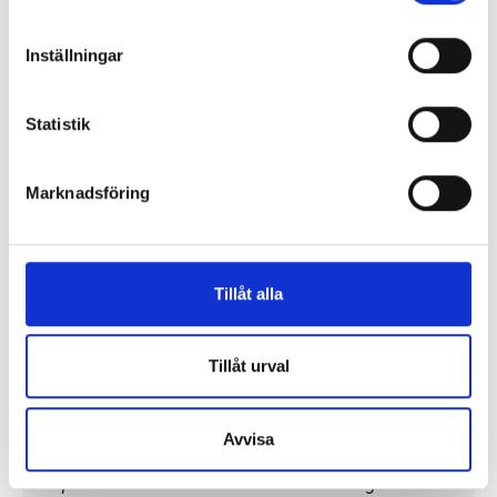
inte gett några större avtryck i den förda
mediepolitiken.
Inställningar
Alla ledare
Statistik
Debatt
Marknadsföring
Replik: ”Sociala medier kan räknas som kritisk
infrastruktur”
Tillåt alla
Replik: ”Public service-bolagen behöver Tiktok och
Instagram för att nå hela befolkningen”
Tillåt urval
”Public service behöver återta ägandet från
techjättarna”
Avvisa
Replik: ”Tv-mediet har svårare att bära verklig