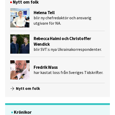
Nytt om folk
Helena Tell
blir ny chefredaktör och ansvarig
utgivare för NA.
Rebecca Haimi och Christoffer
Wendick
blir SVT:s nya Ukrainakorrespondenter.
Fredrik Wass
har kastat loss från Sveriges Tidskrifter.
Nytt om folk
Krönikor