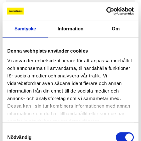
Ledare
Samtycke
Information
Om
Denna webbplats använder cookies
Vi använder enhetsidentifierare för att anpassa innehållet
och annonserna till användarna, tillhandahålla funktioner
för sociala medier och analysera vår trafik. Vi
vidarebefordrar även sådana identifierare och annan
information från din enhet till de sociala medier och
annons- och analysföretag som vi samarbetar med.
Dessa kan i sin tur kombinera informationen med annan
information som du har tillhandahållit eller som de har
”Hotet kommer från höger”
samlat in när du har använt deras tjänster.
Den populistiska mediekritiken har blivit en
Samtyckesval
Nödvändig
högerpolitisk strategi. I Sverige har det hittills