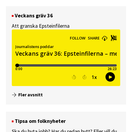
Veckans gräv 36
Att granska Epsteinfilerna
Fler avsnitt
Tipsa om folknyheter
Ska du byta jobb? Har du redan bytt? Eller vill du