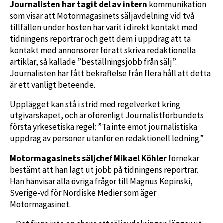
Journalisten har tagit del av intern
kommunikation
som visar att Motormagasinets säljavdelning vid två
tillfällen under hösten har varit i direkt kontakt med
tidningens reportrar och gett dem i uppdrag att ta
kontakt med annonsörer för att skriva redaktionella
artiklar, så kallade ”beställningsjobb från sälj”.
Journalisten har fått bekräftelse från flera håll att detta
är ett vanligt beteende.
Upplägget kan stå i strid med regelverket kring
utgivarskapet, och är oförenligt Journalistförbundets
första yrkesetiska regel: ”Ta inte emot journalistiska
uppdrag av personer utanför en redaktionell ledning.”
Motormagasinets säljchef Mikael Köhler
förnekar
bestämt att han lagt ut jobb på tidningens reportrar.
Han hänvisar alla övriga frågor till Magnus Kepinski,
Sverige-vd för Nordiske Medier som äger
Motormagasinet.