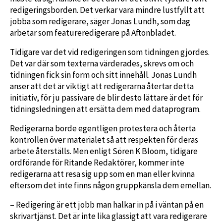
redigeringsborden. Det verkar vara mindre lustfyllt att
jobba som redigerare, säger Jonas Lundh, som dag
arbetar som featureredigerare på Aftonbladet.
Tidigare var det vid redigeringen som tidningen gjordes.
Det var där som texterna värderades, skrevs om och
tidningen fick sin form och sitt innehåll. Jonas Lundh
anser att det är viktigt att redigerarna återtar detta
initiativ, för ju passivare de blir desto lättare är det för
tidningsledningen att ersätta dem med dataprogram.
Redigerarna borde egentligen protestera och återta
kontrollen över materialet så att respekten för deras
arbete återställs. Men enligt Sören K Bloom, tidigare
ordförande för Ritande Redaktörer, kommer inte
redigerarna att resa sig upp som en man eller kvinna
eftersom det inte finns någon gruppkänsla dem emellan.
– Redigering är ett jobb man halkar in på i väntan på en
skrivartjänst. Det är inte lika glassigt att vara redigerare