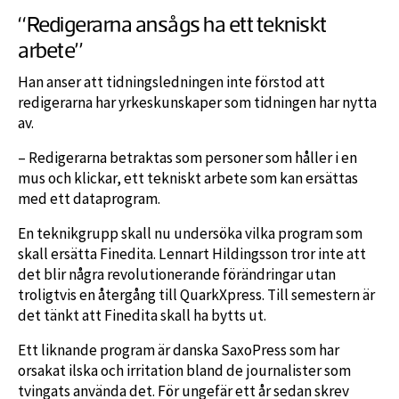
“Redigerarna ansågs ha ett tekniskt
arbete”
Han anser att tidningsledningen inte förstod att
redigerarna har yrkeskunskaper som tidningen har nytta
av.
– Redigerarna betraktas som personer som håller i en
mus och klickar, ett tekniskt arbete som kan ersättas
med ett dataprogram.
En teknikgrupp skall nu undersöka vilka program som
skall ersätta Finedita. Lennart Hildingsson tror inte att
det blir några revolutionerande förändringar utan
troligtvis en återgång till QuarkXpress. Till semestern är
det tänkt att Finedita skall ha bytts ut.
Ett liknande program är danska SaxoPress som har
orsakat ilska och irritation bland de journalister som
tvingats använda det. För ungefär ett år sedan skrev