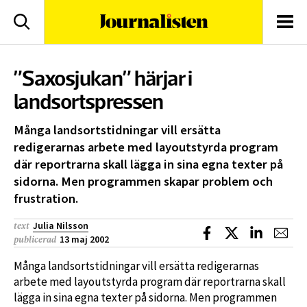
logotyp
Sök
Men
”Saxosjukan” härjar i
landsortspressen
Många landsortstidningar vill ersätta
redigerarnas arbete med layoutstyrda program
där reportrarna skall lägga in sina egna texter på
sidorna. Men programmen skapar problem och
frustration.
Julia Nilsson
text
Dela på Facebook
Dela på X
Dela på L
Dela
13 maj 2002
publicerad
Många landsortstidningar vill ersätta redigerarnas
arbete med layoutstyrda program där reportrarna skall
lägga in sina egna texter på sidorna. Men programmen