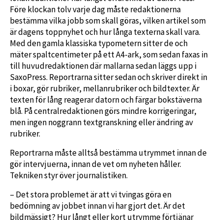
Före klockan tolv varje dag måste redaktionerna
bestämma vilka jobb som skall göras, vilken artikel som
är dagens toppnyhet och hur långa texterna skall vara.
Med den gamla klassiska typometern sitter de och
mäter spaltcentimeter på ett A4-ark, som sedan faxas in
till huvudredaktionen där mallarna sedan läggs upp i
SaxoPress. Reportrarna sitter sedan och skriver direkt in
i boxar, gör rubriker, mellanrubriker och bildtexter. Är
texten för lång reagerar datorn och färgar bokstäverna
blå. På centralredaktionen görs mindre korrigeringar,
men ingen noggrann textgranskning eller ändring av
rubriker.
Reportrarna måste alltså bestämma utrymmet innan de
gör intervjuerna, innan de vet om nyheten håller.
Tekniken styr över journalistiken.
– Det stora problemet är att vi tvingas göra en
bedömning av jobbet innan vi har gjort det. Är det
bildmässigt? Hur långt eller kort utrymme förtjänar