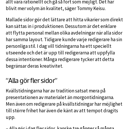
allt vara rationellt och gå så fort som möjligt. Det har
blivit mer volym än kvalitet, säger Tommy Keisu.
Mallade sidor gör det lättare att hitta vikarier som direkt
kan sättas in i produktionen. Dessutom är det enklare
att flytta personal mellan olika avdelningar när alla sidor
har samma layout. Tidigare kunde varje redigerare ha sin
personliga stil. I dag vill tidningarna ha ett speciellt
utseende och det är upp till redigerarna att uppfylla
dessa intentioner. Många redigerare tycker att detta
begränsar deras kreativitet.
“Alla gör fler sidor”
Kvällstidningarna har av tradition satsat mera på
presentationen av materialet än morgontidningarna.
Men även om redigerare på kvällstidningar har möjlighet
till större frihet har även de känt av att tempot dragits
upp.
– Alla gör i dag fler sidor, kanske tre gånger så många