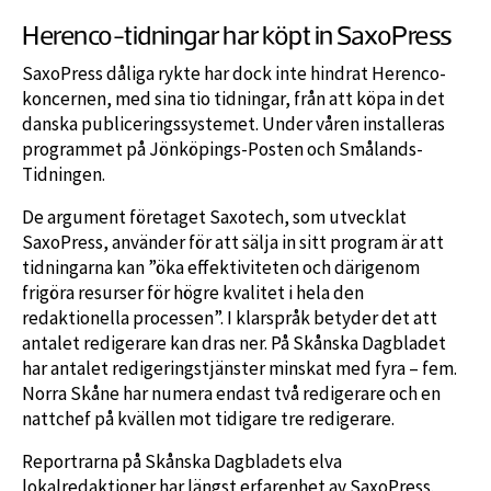
Herenco-tidningar har köpt in SaxoPress
SaxoPress dåliga rykte har dock inte hindrat Herenco-
koncernen, med sina tio tidningar, från att köpa in det
danska publiceringssystemet. Under våren installeras
programmet på Jönköpings-Posten och Smålands-
Tidningen.
De argument företaget Saxotech, som utvecklat
SaxoPress, använder för att sälja in sitt program är att
tidningarna kan ”öka effektiviteten och därigenom
frigöra resurser för högre kvalitet i hela den
redaktionella processen”. I klarspråk betyder det att
antalet redigerare kan dras ner. På Skånska Dagbladet
har antalet redigeringstjänster minskat med fyra – fem.
Norra Skåne har numera endast två redigerare och en
nattchef på kvällen mot tidigare tre redigerare.
Reportrarna på Skånska Dagbladets elva
lokalredaktioner har längst erfarenhet av SaxoPress.