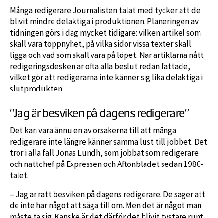
Många redigerare Journalisten talat med tycker att de
blivit mindre delaktiga i produktionen. Planeringen av
tidningen görs i dag mycket tidigare: vilken artikel som
skall vara toppnyhet, på vilka sidor vissa texter skall
ligga och vad som skall vara på löpet. När artiklarna nått
redigeringsdesken är ofta alla beslut redan fattade,
vilket gör att redigerarna inte känner sig lika delaktiga i
slutprodukten.
“Jag är besviken på dagens redigerare”
Det kan vara ännu en av orsakerna till att många
redigerare inte längre känner samma lust till jobbet. Det
tror i alla fall Jonas Lundh, som jobbat som redigerare
och nattchef på Expressen och Aftonbladet sedan 1980-
talet.
– Jag är rätt besviken på dagens redigerare. De säger att
de inte har något att säga till om. Men det är något man
måste ta sig. Kanske är det därför det blivit tystare runt