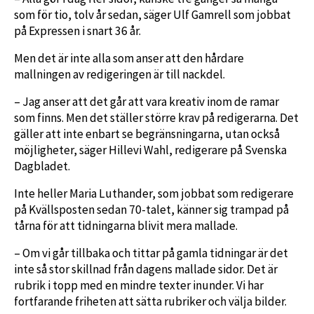
som för tio, tolv år sedan, säger Ulf Gamrell som jobbat
på Expressen i snart 36 år.
Men det är inte alla som anser att den hårdare
mallningen av redigeringen är till nackdel.
– Jag anser att det går att vara kreativ inom de ramar
som finns. Men det ställer större krav på redigerarna. Det
gäller att inte enbart se begränsningarna, utan också
möjligheter, säger Hillevi Wahl, redigerare på Svenska
Dagbladet.
Inte heller Maria Luthander, som jobbat som redigerare
på Kvällsposten sedan 70-talet, känner sig trampad på
tårna för att tidningarna blivit mera mallade.
– Om vi går tillbaka och tittar på gamla tidningar är det
inte så stor skillnad från dagens mallade sidor. Det är
rubrik i topp med en mindre texter inunder. Vi har
fortfarande friheten att sätta rubriker och välja bilder.