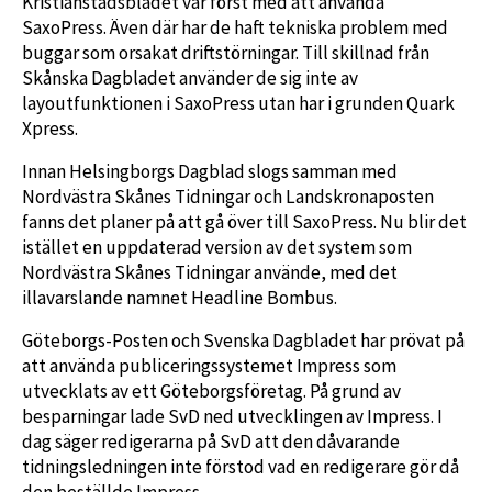
Kristianstadsbladet var först med att använda
SaxoPress. Även där har de haft tekniska problem med
buggar som orsakat driftstörningar. Till skillnad från
Skånska Dagbladet använder de sig inte av
layoutfunktionen i SaxoPress utan har i grunden Quark
Xpress.
Innan Helsingborgs Dagblad slogs samman med
Nordvästra Skånes Tidningar och Landskronaposten
fanns det planer på att gå över till SaxoPress. Nu blir det
istället en uppdaterad version av det system som
Nordvästra Skånes Tidningar använde, med det
illavarslande namnet Headline Bombus.
Göteborgs-Posten och Svenska Dagbladet har prövat på
att använda publiceringssystemet Impress som
utvecklats av ett Göteborgsföretag. På grund av
besparningar lade SvD ned utvecklingen av Impress. I
dag säger redigerarna på SvD att den dåvarande
tidningsledningen inte förstod vad en redigerare gör då