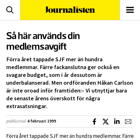
logotyp
Sök
Men
Så här används din
medlemsavgift
Förra året tappade SJF mer än hundra
medlemmar. Färre fackanslutna ger också en
svagare budget, som i år dessutom är
underbalanserad. Men ordföranden Håkan Carlson
är inte oroad inför framtiden:– Vi utnyttjar bara
de senaste årens överskott för några
extrasatsningar.
Dela på Facebook
Dela på X
Dela på L
Dela
4 februari 1999
publicerad
Förra året tappade SJF mer än hundra medlemmar. Färre