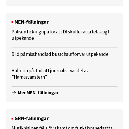
MEN-fällningar
Polisen fick ingripa för att DI skulle rätta felaktigt
utpekande
Bild på misshandlad busschaufför var utpekande
Bulletin påstod att journalist var del av
”Hamasvänstern”
Mer MEN-fällningar
GRN-fällningar
Musikhjälpen fälls för skämt om funktionsnedsatta