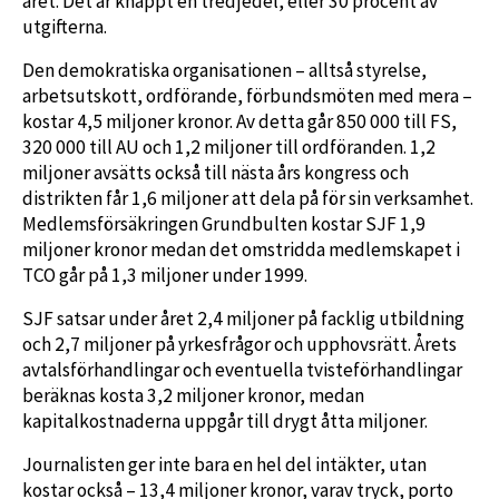
året. Det är knappt en tredjedel, eller 30 procent av
utgifterna.
Den demokratiska organisationen – alltså styrelse,
arbetsutskott, ordförande, förbundsmöten med mera –
kostar 4,5 miljoner kronor. Av detta går 850 000 till FS,
320 000 till AU och 1,2 miljoner till ordföranden. 1,2
miljoner avsätts också till nästa års kongress och
distrikten får 1,6 miljoner att dela på för sin verksamhet.
Medlemsförsäkringen Grundbulten kostar SJF 1,9
miljoner kronor medan det omstridda medlemskapet i
TCO går på 1,3 miljoner under 1999.
SJF satsar under året 2,4 miljoner på facklig utbildning
och 2,7 miljoner på yrkesfrågor och upphovsrätt. Årets
avtalsförhandlingar och eventuella tvisteförhandlingar
beräknas kosta 3,2 miljoner kronor, medan
kapitalkostnaderna uppgår till drygt åtta miljoner.
Journalisten ger inte bara en hel del intäkter, utan
kostar också – 13,4 miljoner kronor, varav tryck, porto