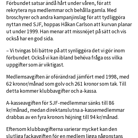
Förbundet satsar ändå hårt under våren, för att
rekrytera nya medlemmar och behålla gamla. Med
broschyrer och andra kampanjinslag för att tydliggöra
nyttan med SJF, hoppas Håkan Carlson att kurvan planar
ut under 1999. Han menar att missnöjet på sätt och vis
också har en god sida.
– Vi tvingas bli bättre på att synliggöra det vi gör inom
förbundet. Också vi kan ibland behöva fråga oss vilka
uppgifter som är viktigast.
Medlemsavgiften är oförändrad jämfört med 1998, med
62 kronor/månad som golv och 261 kronor som tak. Till
detta kommer klubbavgifter och a-kassa.
A-kasseavgiften för SJF-medlemmar sänks till 86
kr/månad, medan direktanslutna a-kassemedlemmar
drabbas av en fyra kronors höjning till 94 kr/månad.
Eftersom klubbavgifterna varierar mycket kan den
slutliga fackavgiften för en medlem ligga någonstans