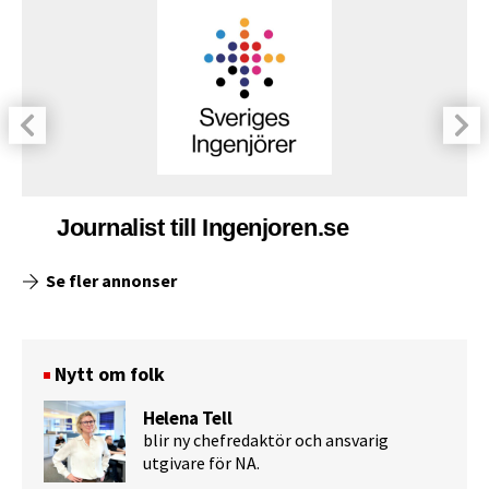
Journalist till Ingenjoren.se
Se fler annonser
Nytt om folk
Helena Tell
blir ny chefredaktör och ansvarig
utgivare för NA.