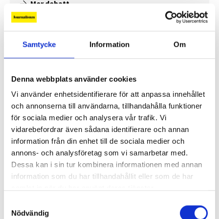
Mer debatt
Samtycke
Information
Om
PROFIL
Denna webbplats använder cookies
Vi använder enhetsidentifierare för att anpassa innehållet
och annonserna till användarna, tillhandahålla funktioner
för sociala medier och analysera vår trafik. Vi
vidarebefordrar även sådana identifierare och annan
information från din enhet till de sociala medier och
annons- och analysföretag som vi samarbetar med.
”Jag vill att Mellanöstern ska
Dessa kan i sin tur kombinera informationen med annan
kännas nära”
information som du har tillhandahållit eller som de har
Gilda Hamidi-Nia
samlat in när du har använt deras tjänster.
Samtyckesval
Fler profiler
Nödvändig