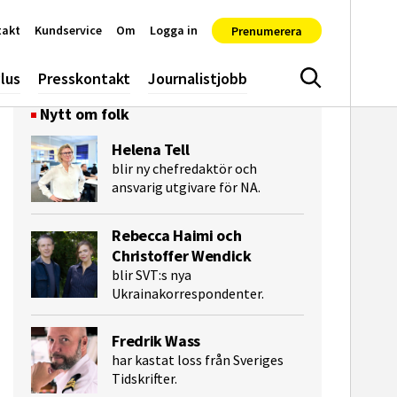
takt
Kundservice
Om
Logga in
Prenumerera
lus
Presskontakt
Journalistjobb
Sök
Nytt om folk
Helena Tell
blir ny chefredaktör och
ansvarig utgivare för NA.
Rebecca Haimi och
Christoffer Wendick
blir SVT:s nya
Ukrainakorrespondenter.
e-post
Fredrik Wass
har kastat loss från Sveriges
Tidskrifter.