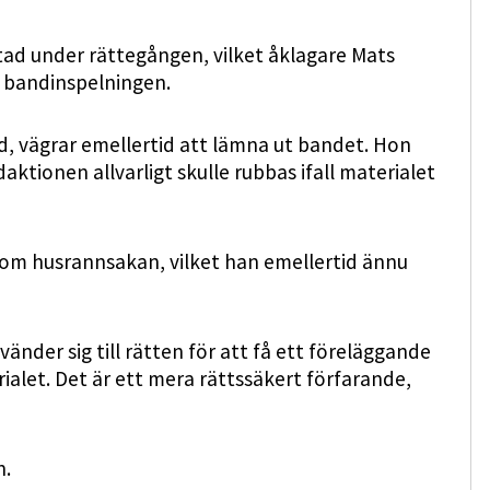
otad under rättegången, vilket åklagare Mats
v bandinspelningen.
ad, vägrar emellertid att lämna ut bandet. Hon
ktionen allvarligt skulle rubbas ifall materialet
a om husrannsakan, vilket han emellertid ännu
 vänder sig till rätten för att få ett föreläggande
alet. Det är ett mera rättssäkert förfarande,
n.