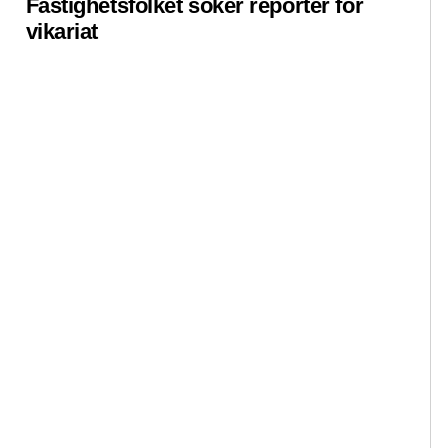
Fastighetsfolket söker reporter för
Pre
vikariat
ko