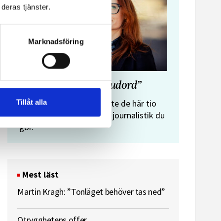
deras tjänster.
Marknadsföring
”Journalistens tio budord”
Malin Crona:
Tillåt alla
Följer du inte de här tio
budorden? Då är det inte journalistik du
gör.
Mest läst
Martin Kragh: ”Tonläget behöver tas ned”
Otrygghetens offer