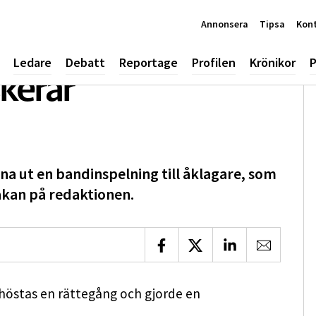
Annonsera
Tipsa
Kon
Ledare
Debatt
Reportage
Profilen
Krönikor
P
skerar
na ut en bandinspelning till åklagare, som
akan på redaktionen.
Dela på Facebook
Dela på X
Dela på LinkedIn
Dela via 
 höstas en rättegång och gjorde en