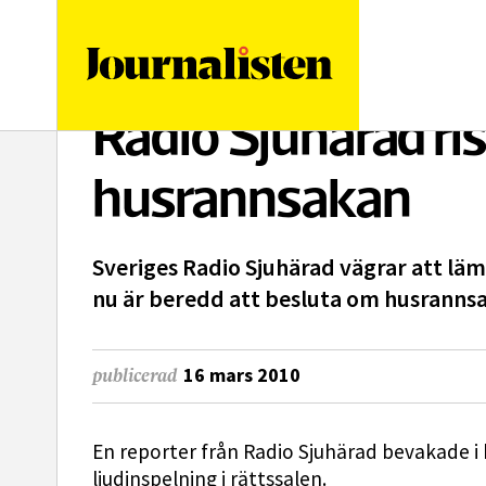
logotyp
Radio Sjuhärad ri
husrannsakan
Sveriges Radio Sjuhärad vägrar att läm
nu är beredd att besluta om husranns
16 mars 2010
publicerad
En reporter från Radio Sjuhärad bevakade i
ljudinspelning i rättssalen.