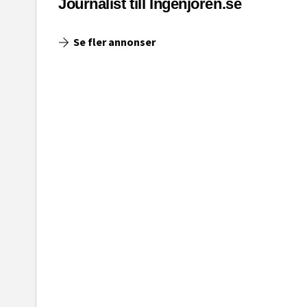
asinet
Journalist till Ingenjoren.se
Se fler annonser