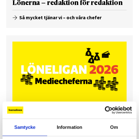
Lönerna – redaktion för redaktion
Så mycket tjänar vi – och våra chefer
Så mycket tjänar mediecheferna
Samtycke
Information
Om
Så mycket tjänar 260 mediechefer