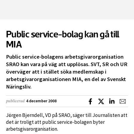
Public service-bolag kan gå till
MIA
Public service-bolagens arbetsgivarorganisation
SRAO kan vara på väg att upplösas. SVT, SR och UR
överväger att i stället söka medlemskap i
arbetsgivarorganisationen MIA, en del av Svenskt
Näringsliv.
Dela på Facebook
Dela på X
Dela på L
Dela
4 december 2008
publicerad
Jörgen Bjerndell, VD på SRAO, säger till Journalisten att
det är troligt att public service-bolagen byter
arbetsgivarorganisation.