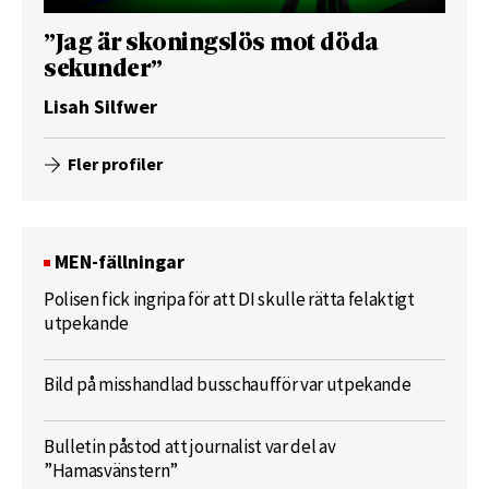
”Jag är skoningslös mot döda
sekunder”
Lisah Silfwer
Fler profiler
MEN-fällningar
Polisen fick ingripa för att DI skulle rätta felaktigt
utpekande
Bild på misshandlad busschaufför var utpekande
Bulletin påstod att journalist var del av
”Hamasvänstern”