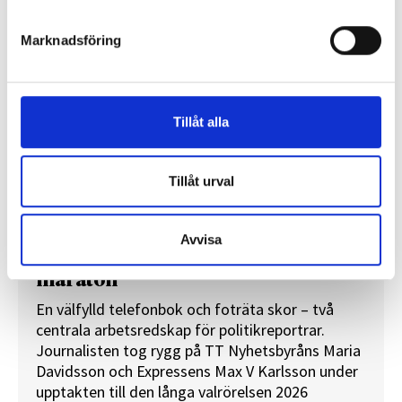
Marknadsföring
Tillåt alla
Tillåt urval
Avvisa
”Valåret känns som att sprinta ett
maraton”
En välfylld telefonbok och foträta skor – två
centrala arbetsredskap för politikreportrar.
Journalisten tog rygg på TT Nyhetsbyråns Maria
Davidsson och Expressens Max V Karlsson under
upptakten till den långa valrörelsen 2026