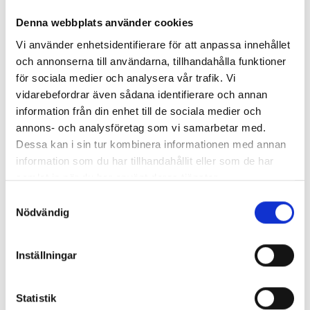
Denna webbplats använder cookies
Vi använder enhetsidentifierare för att anpassa innehållet
och annonserna till användarna, tillhandahålla funktioner
för sociala medier och analysera vår trafik. Vi
vidarebefordrar även sådana identifierare och annan
information från din enhet till de sociala medier och
annons- och analysföretag som vi samarbetar med.
Dessa kan i sin tur kombinera informationen med annan
information som du har tillhandahållit eller som de har
samlat in när du har använt deras tjänster.
Enorma skillnader mellan
Samtyckesval
chefredaktörerna
Nödvändig
Så mycket tjänar dagspresscheferna
Inställningar
Statistik
REPORTAGE