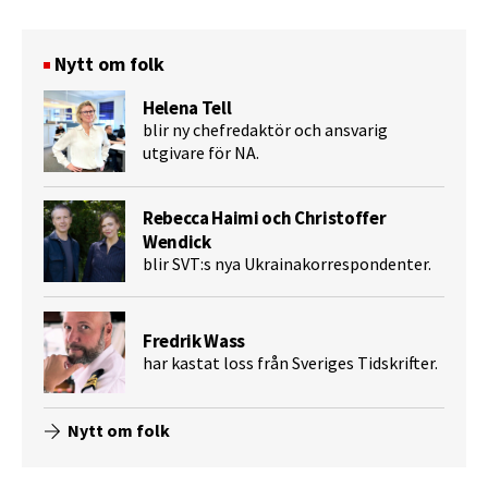
Nytt om folk
Helena Tell
blir ny chefredaktör och ansvarig
utgivare för NA.
Rebecca Haimi och Christoffer
Wendick
blir SVT:s nya Ukrainakorrespondenter.
Fredrik Wass
har kastat loss från Sveriges Tidskrifter.
Nytt om folk