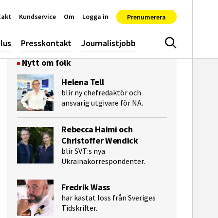
takt
Kundservice
Om
Logga in
Prenumerera
lus
Presskontakt
Journalistjobb
Sök
Nytt om folk
Helena Tell
blir ny chefredaktör och
ansvarig utgivare för NA.
Rebecca Haimi och
Christoffer Wendick
e-post
blir SVT:s nya
Ukrainakorrespondenter.
Fredrik Wass
har kastat loss från Sveriges
Tidskrifter.