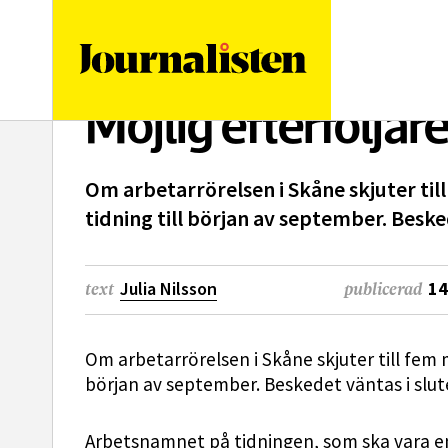
logotyp
Möjlig efterföljare
Om arbetarrörelsen i Skåne skjuter til
tidning till början av september. Besk
Julia Nilsson
14
text
publicerad
Om arbetarrörelsen i Skåne skjuter till fem 
början av september. Beskedet väntas i slu
Arbetsnamnet på tidningen, som ska vara en