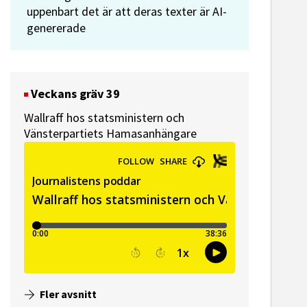
uppenbart det är att deras texter är AI-
genererade
Veckans gräv 39
Wallraff hos statsministern och
Vänsterpartiets Hamasanhängare
ssekreterare till Sidas
Hem & Hyr
mmunikationsenhet
Vänersbo
Fler avsnitt