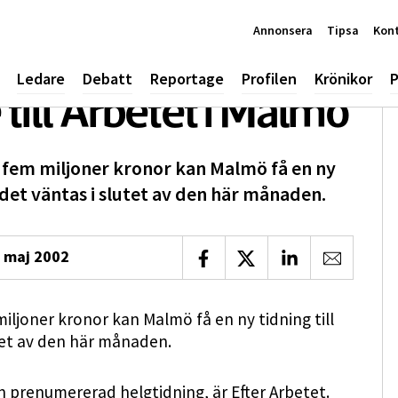
Annonsera
Tipsa
Kon
Ledare
Debatt
Reportage
Profilen
Krönikor
P
 till Arbetet i Malmö
l fem miljoner kronor kan Malmö få en ny
edet väntas i slutet av den här månaden.
 maj 2002
Dela på Facebook
Dela på X
Dela på LinkedIn
Dela via 
miljoner kronor kan Malmö få en ny tidning till
tet av den här månaden.
 prenumererad helgtidning, är Efter Arbetet.