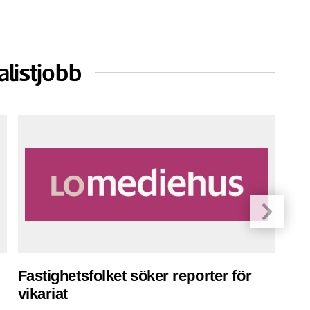
alistjobb
Fastighetsfolket söker reporter för
Pre
vikariat
ko