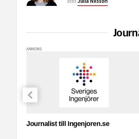
Julia Nilsson
text
Journ
ANNONS
asinet
Journalist till Ingenjoren.se