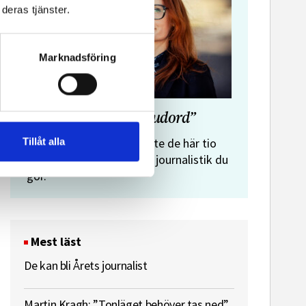
deras tjänster.
Marknadsföring
”Journalistens tio budord”
Malin Crona:
Tillåt alla
Följer du inte de här tio
budorden? Då är det inte journalistik du
gör.
Mest läst
De kan bli Årets journalist
Martin Kragh: ”Tonläget behöver tas ned”