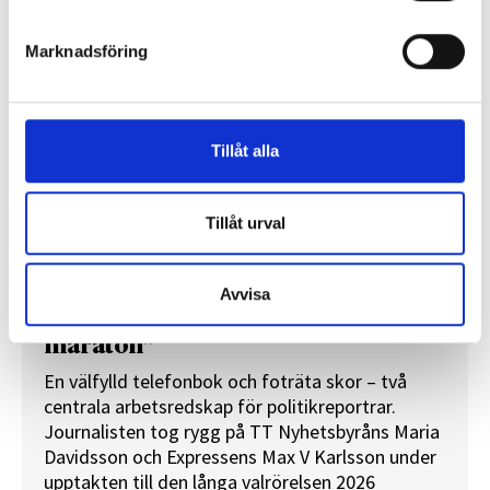
Marknadsföring
Tillåt alla
Tillåt urval
Avvisa
”Valåret känns som att sprinta ett
maraton”
En välfylld telefonbok och foträta skor – två
centrala arbetsredskap för politikreportrar.
Journalisten tog rygg på TT Nyhetsbyråns Maria
Davidsson och Expressens Max V Karlsson under
upptakten till den långa valrörelsen 2026