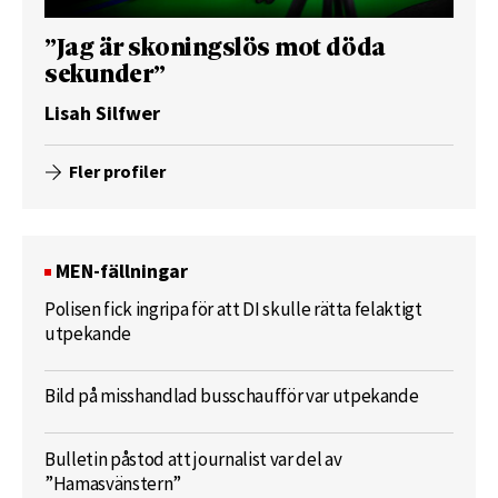
”Jag är skoningslös mot döda
sekunder”
Lisah Silfwer
Fler profiler
MEN-fällningar
Polisen fick ingripa för att DI skulle rätta felaktigt
utpekande
Bild på misshandlad busschaufför var utpekande
Bulletin påstod att journalist var del av
”Hamasvänstern”