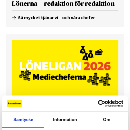
Lönerna – redaktion för redaktion
Så mycket tjänar vi – och våra chefer
Så mycket tjänar mediecheferna
Samtycke
Information
Om
Så mycket tjänar 260 mediechefer