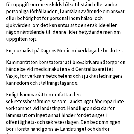
för uppgift om en enskilds hälsotillstånd eller andra
personliga förhållanden, i anmälan av ärende om ansvar
eller behörighet för personal inom hälso- och
sjukvården, om det kan antas att den enskilde eller
någon närstående till denne lider betydande men om
uppgiften röjs.
En journalist på Dagens Medicin överklagade beslutet.
Kammarrätten konstaterar att brevskrivaren återger en
händelse vid medicinakuten vid Centrallasarettet i
Växjö, för verksamhetschefens och sjukhusledningens
kännedom och ställningstagande.
Enligt kammarrätten omfattar den
sekretessbestämmelse som Landstinget åberopar inte
verksamhet vid landstinget. Handlingen ska därför
lämnas ut om inget annat hinder för det anges i
offentlighets- och sekretesslagen. Den bedömningen
bör i första hand göras av Landstinget och därför