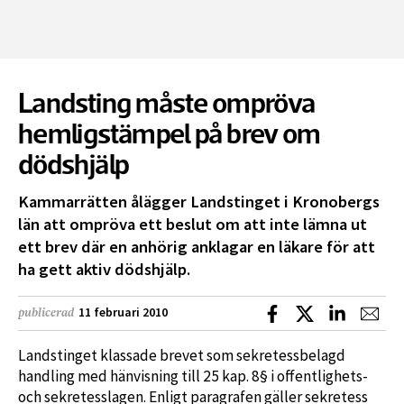
Landsting måste ompröva
hemligstämpel på brev om
dödshjälp
Kammarrätten ålägger Landstinget i Kronobergs
län att ompröva ett beslut om att inte lämna ut
ett brev där en anhörig anklagar en läkare för att
ha gett aktiv dödshjälp.
Dela på Facebook
Dela på X
Dela på L
Dela
11 februari 2010
publicerad
Landstinget klassade brevet som sekretessbelagd
handling med hänvisning till 25 kap. 8§ i offentlighets-
och sekretesslagen. Enligt paragrafen gäller sekretess