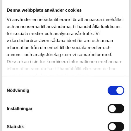
Denna webbplats använder cookies
Vi använder enhetsidentifierare för att anpassa innehållet
och annonserna till användarna, tillhandahålla funktioner
för sociala medier och analysera vår trafik. Vi
vidarebefordrar även sådana identifierare och annan
information från din enhet till de sociala medier och
annons- och analysföretag som vi samarbetar med.
Dessa kan i sin tur kombinera informationen med annan
information som du har tillhandahållit eller som de har
samlat in när du har använt deras tjänster.
Enorma skillnader mellan
Samtyckesval
chefredaktörerna
Nödvändig
Så mycket tjänar dagspresscheferna
Inställningar
Statistik
REPORTAGE