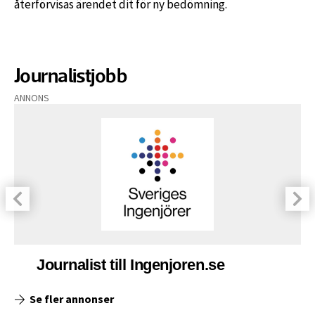
återförvisas ärendet dit för ny bedömning.
Journalistjobb
ANNONS
Journalist till Ingenjoren.se
Se fler annonser