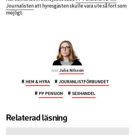
Journalisten
att hyresgästen skulle vara ute så fort som
möjligt.
Julia Nilsson
text
#
#
HEM & HYRA
JOURANLISTFÖRBUNDET
#
#
PP PENSION
SEXHANDEL
Relaterad läsning