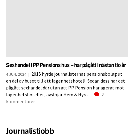
Sexhandel i PP Pensions hus – har pågått i nästan tio år
2015 hyrde journalisternas pensionsbolag ut
4 JUN, 2024
|
en del av huset till ett lägenhetshotell. Sedan dess har det
pågått sexhandel där utan att PP Pension har agerat mot
Kommentarer
lägenhetshotellet, avslöjar Hem & Hyra.
2
kommentarer
Journalistjobb