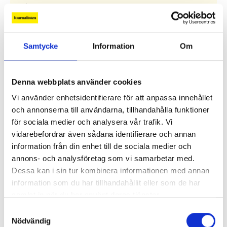
Alla ledare
Samtycke
Information
Om
Debatt
Replik: ”Sociala medier kan räknas som kritisk
infrastruktur”
Denna webbplats använder cookies
Vi använder enhetsidentifierare för att anpassa innehållet
Replik: ”Public service-bolagen behöver Tiktok och
och annonserna till användarna, tillhandahålla funktioner
Instagram för att nå hela befolkningen”
för sociala medier och analysera vår trafik. Vi
vidarebefordrar även sådana identifierare och annan
information från din enhet till de sociala medier och
”Public service behöver återta ägandet från
annons- och analysföretag som vi samarbetar med.
techjättarna”
Dessa kan i sin tur kombinera informationen med annan
information som du har tillhandahållit eller som de har
Replik: ”Tv-mediet har svårare att bära verklig
samlat in när du har använt deras tjänster.
komplexitet – men när det lyckas är det magiskt”
Samtyckesval
Nödvändig