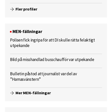
Fler profiler
MEN-fällningar
Polisen fick ingripa för att DI skulle rätta felaktigt
utpekande
Bild på misshandlad busschaufför var utpekande
Bulletin påstod att journalist var del av
”Hamasvänstern”
Mer MEN-fällningar