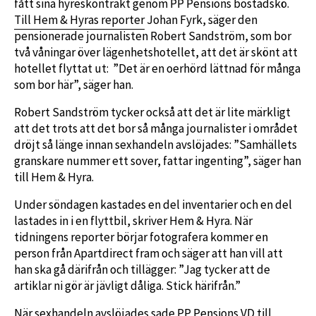
fått sina hyreskontrakt genom PP Pensions bostadskö.
Till Hem & Hyras reporter
Johan Fyrk, säger den
pensionerade journalisten Robert Sandström, som bor
två våningar över lägenhetshotellet, att det är skönt att
hotellet flyttat ut: ”Det är en oerhörd lättnad för många
som bor här”, säger han.
Robert Sandström tycker också att det är lite märkligt
att det trots att det bor så många journalister i området
dröjt så länge innan sexhandeln avslöjades: ”Samhällets
granskare nummer ett sover, fattar ingenting”, säger han
till Hem & Hyra.
Under söndagen kastades en del inventarier och en del
lastades in i en flyttbil, skriver Hem & Hyra. När
tidningens reporter börjar fotografera kommer en
person från Apartdirect fram och säger att han vill att
han ska gå därifrån och tillägger: ”Jag tycker att de
artiklar ni gör är jävligt dåliga. Stick härifrån.”
När sexhandeln avslöjades sade
PP Pensions VD till