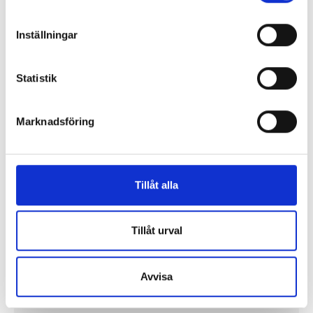
”SVT visar vetenskap – men får oss inte att tänka”
Inställningar
Mer debatt
Statistik
Marknadsföring
PROFIL
Tillåt alla
Tillåt urval
”Jag vill att Mellanöstern ska
kännas nära”
Avvisa
Gilda Hamidi-Nia