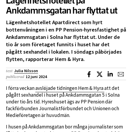
Lägenhetshotellet på
Ankdammsgatan har flyttat ut
Lägenhetshotellet Apartdirect som hyrt
bottenvåningen i en PP Pension-hyresfastighet på
Ankdammsgatan i Solna har flyttat ut. Under de
tio år som företaget funnits i huset har det
pågått sexhandel i lokalen. I söndags påbörjades
flytten, rapporterar Hem & Hyra.
Julia Nilsson
text
Dela på Facebook
Dela på X
Dela på L
Dela
12 juni 2024
publicerad
I förra veckan
avslöjade tidningen Hem & Hyra
att det
pågått sexhandel i huset på Ankdammsgatan 5 i Solna
under tio års tid. Hyreshuset ägs av PP Pension där
fackförbunden Journalistförbundet och Unionen och
Medieföretagen är huvudmän.
I husen på Ankdammsgatan bor många journalister som