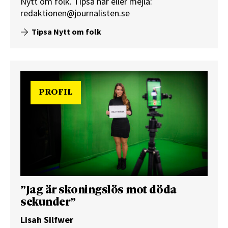
Nytt om folk.
Tipsa här
eller mejla:
redaktionen@journalisten.se
Tipsa Nytt om folk
PROFIL
”Jag är skoningslös mot döda
sekunder”
Lisah Silfwer