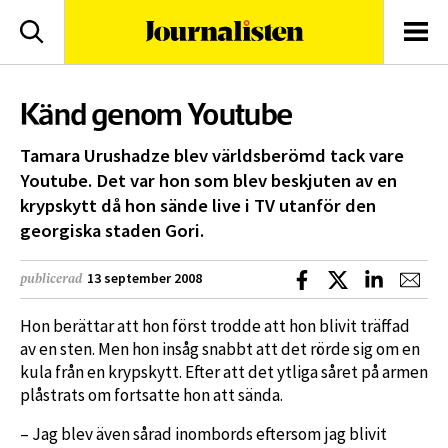
logotyp
Sök
Men
Känd genom Youtube
Tamara Urushadze blev världsberömd tack vare
Youtube. Det var hon som blev beskjuten av en
krypskytt då hon sände live i TV utanför den
georgiska staden Gori.
Dela på Facebook
Dela på X
Dela på L
Dela
13 september 2008
publicerad
Hon berättar att hon först trodde att hon blivit träffad
av en sten. Men hon insåg snabbt att det rörde sig om en
kula från en krypskytt. Efter att det ytliga såret på armen
plåstrats om fortsatte hon att sända.
– Jag blev även sårad inombords eftersom jag blivit