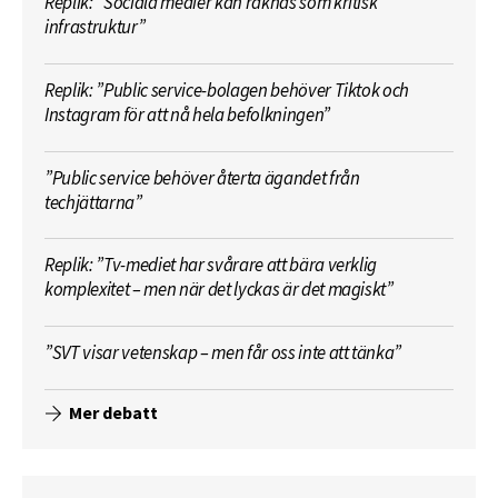
Replik: ”Sociala medier kan räknas som kritisk
infrastruktur”
Replik: ”Public service-bolagen behöver Tiktok och
Instagram för att nå hela befolkningen”
”Public service behöver återta ägandet från
techjättarna”
Replik: ”Tv-mediet har svårare att bära verklig
komplexitet – men när det lyckas är det magiskt”
”SVT visar vetenskap – men får oss inte att tänka”
Mer debatt