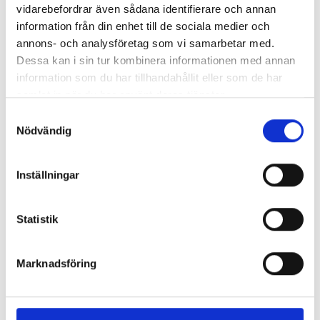
vidarebefordrar även sådana identifierare och annan
Enorma skillnader mellan
information från din enhet till de sociala medier och
chefredaktörerna
annons- och analysföretag som vi samarbetar med.
Dessa kan i sin tur kombinera informationen med annan
Så mycket tjänar dagspresscheferna
information som du har tillhandahållit eller som de har
samlat in när du har använt deras tjänster.
Samtyckesval
Nödvändig
REPORTAGE
Inställningar
Statistik
Marknadsföring