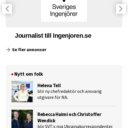
Journalist till Ingenjoren.se
Se fler annonser
Nytt om folk
Helena Tell
blir ny chefredaktör och ansvarig
utgivare för NA.
Rebecca Haimi och Christoffer
Wendick
blir SVT:s nya Ukrainakorrespondenter.