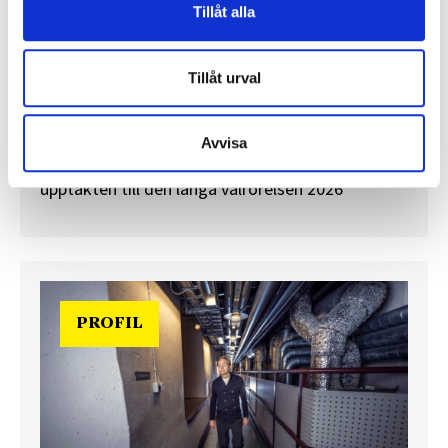
Tillåt alla
”Valåret känns som att sprinta ett
maraton”
Tillåt urval
En välfylld telefonbok och foträta skor – två
centrala arbetsredskap för politikreportrar.
Journalisten tog rygg på TT Nyhetsbyråns Maria
Avvisa
Davidsson och Expressens Max V Karlsson under
upptakten till den långa valrörelsen 2026
PROFIL