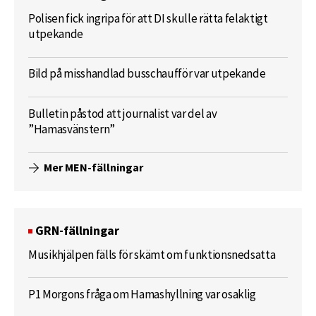
Polisen fick ingripa för att DI skulle rätta felaktigt
utpekande
Bild på misshandlad busschaufför var utpekande
Bulletin påstod att journalist var del av
”Hamasvänstern”
Mer MEN-fällningar
GRN-fällningar
Musikhjälpen fälls för skämt om funktionsnedsatta
P1 Morgons fråga om Hamashyllning var osaklig