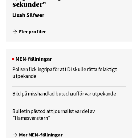
sekunder”
Lisah Silfwer
Fler profiler
MEN-fällningar
Polisen fick ingripa för att DI skulle rätta felaktigt
utpekande
Bild på misshandlad busschaufför var utpekande
Bulletin påstod att journalist var del av
”Hamasvänstern”
Mer MEN-fällningar