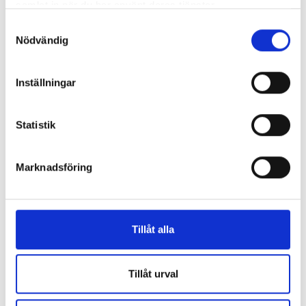
samlat in när du har använt deras tjänster.
Samtyckesval
Nödvändig
Inställningar
Statistik
Enorma skillnader mellan
Marknadsföring
chefredaktörerna
Så mycket tjänar dagspresscheferna
Tillåt alla
REPORTAGE
Tillåt urval