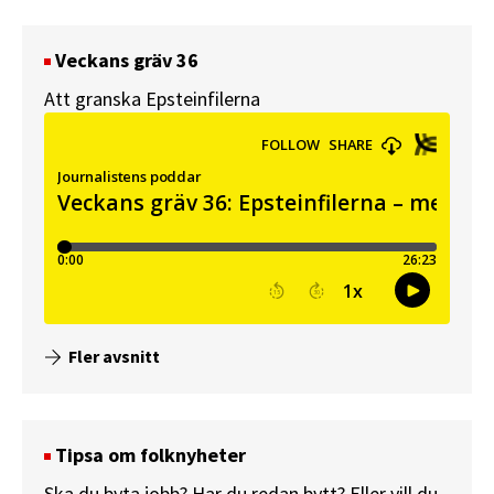
Veckans gräv 36
Att granska Epsteinfilerna
Fler avsnitt
Tipsa om folknyheter
Ska du byta jobb? Har du redan bytt? Eller vill du