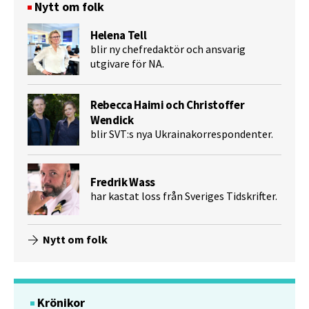
Nytt om folk
Helena Tell
blir ny chefredaktör och ansvarig
utgivare för NA.
Rebecca Haimi och Christoffer
Wendick
blir SVT:s nya Ukrainakorrespondenter.
Fredrik Wass
har kastat loss från Sveriges Tidskrifter.
Nytt om folk
Krönikor