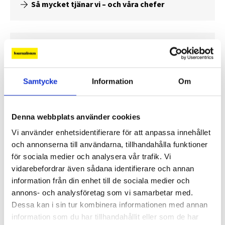
Så mycket tjänar vi – och våra chefer
Samtycke
Information
Om
Denna webbplats använder cookies
Vi använder enhetsidentifierare för att anpassa innehållet
och annonserna till användarna, tillhandahålla funktioner
för sociala medier och analysera vår trafik. Vi
Så mycket tjänar mediecheferna
vidarebefordrar även sådana identifierare och annan
information från din enhet till de sociala medier och
Så mycket tjänar 260 mediechefer
annons- och analysföretag som vi samarbetar med.
Dessa kan i sin tur kombinera informationen med annan
information som du har tillhandahållit eller som de har