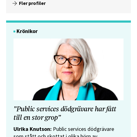
Fler profiler
Krönikor
”Public services dödgrävare har fått
till en stor grop”
Ulrika Knutson:
Public services dödgrävare
som stått och skottat i olika hörn av