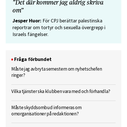
”Det där kommer jag aldrig skriva
om”
Jesper Huor:
För CPJ berättar palestinska
reportrar om tortyr och sexuella övergrepp i
Israels fängelser.
Fråga förbundet
Måste jag avbryta semestern om nyhetschefen
ringer?
Vilka tjänster ska klubben vara med och förhandla?
Måste skyddsombud informeras om
omorganisationer på redaktionen?