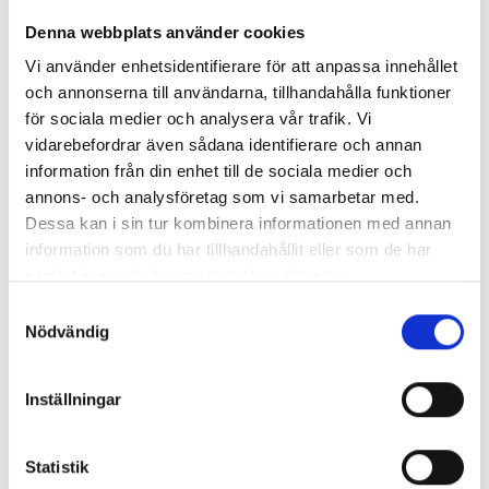
Denna webbplats använder cookies
Vi använder enhetsidentifierare för att anpassa innehållet
och annonserna till användarna, tillhandahålla funktioner
för sociala medier och analysera vår trafik. Vi
vidarebefordrar även sådana identifierare och annan
information från din enhet till de sociala medier och
annons- och analysföretag som vi samarbetar med.
Dessa kan i sin tur kombinera informationen med annan
information som du har tillhandahållit eller som de har
samlat in när du har använt deras tjänster.
Enorma skillnader mellan
Samtyckesval
chefredaktörerna
Nödvändig
Så mycket tjänar dagspresscheferna
Inställningar
Statistik
REPORTAGE