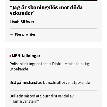
”Jag är skoningslös mot döda
sekunder”
Lisah Silfwer
Fler profiler
MEN-fällningar
Polisen fick ingripa för att DI skulle rätta felaktigt
utpekande
Bild på misshandlad busschaufför var utpekande
Bulletin påstod att journalist var del av
”Hamasvänstern”