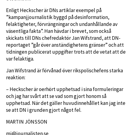
Enligt Heckscher är DNs artiklar exempel på
”kampanjjournalistik byggd på desinformation,
felaktigheter, förvrängningar och undanhållande av
väsentliga fakta”. Han hävdar i brevet, som också
skickats till DNs chefredaktör Jan Wifstrand, att DN-
reportaget ”går över anständighetens gränser” och att
tidningen publicerat uppgifter trots att de vetat att de
var felaktiga.
Jan Wifstrand är förvånad över rikspolischefens starka
reaktion:
– Heckscher är oerhört upphetsad i sina formuleringar
och jag har svårt att se vad som gjort honom så
upphetsad. När det gäller huvudinnehållet kan jag inte
se att DN i grunden gjort något fel.
MARTIN JÖNSSON
mj@journalisten.se