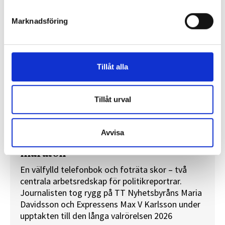
Marknadsföring
Tillåt alla
Tillåt urval
Avvisa
”Valåret känns som att sprinta ett
maraton”
En välfylld telefonbok och foträta skor – två
centrala arbetsredskap för politikreportrar.
Journalisten tog rygg på TT Nyhetsbyråns Maria
Davidsson och Expressens Max V Karlsson under
upptakten till den långa valrörelsen 2026