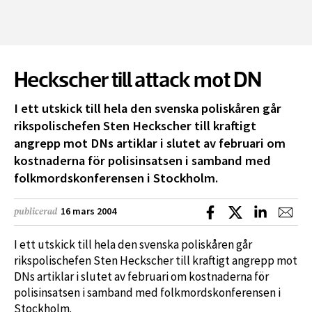
Heckscher till attack mot DN
I ett utskick till hela den svenska poliskåren går
rikspolischefen Sten Heckscher till kraftigt
angrepp mot DNs artiklar i slutet av februari om
kostnaderna för polisinsatsen i samband med
folkmordskonferensen i Stockholm.
Dela på Facebook
Dela på X
Dela på L
Dela
16 mars 2004
publicerad
I ett utskick till hela den svenska poliskåren går
rikspolischefen Sten Heckscher till kraftigt angrepp mot
DNs artiklar i slutet av februari om kostnaderna för
polisinsatsen i samband med folkmordskonferensen i
Stockholm.