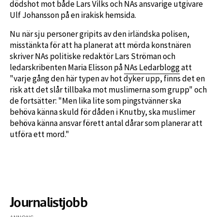
dödshot mot både Lars Vilks och NAs ansvarige utgivare
Ulf Johansson på en irakisk hemsida.
Nu när sju personer gripits av den irländska polisen,
misstänkta för att ha planerat att mörda konstnären
skriver NAs politiske redaktör Lars Ströman och
ledarskribenten Maria Elisson på
NAs Ledarblogg
att
"varje gång den här typen av hot dyker upp, finns det en
risk att det slår tillbaka mot muslimerna som grupp" och
de fortsätter: "Men lika lite som pingstvänner ska
behöva känna skuld för dåden i Knutby, ska muslimer
behöva känna ansvar förett antal dårar som planerar att
utföra ett mord."
Journalistjobb