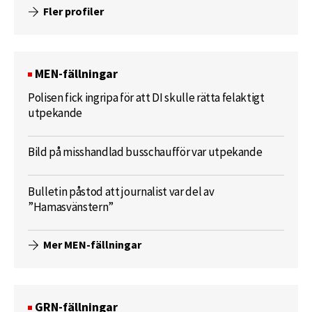
Fler profiler
MEN-fällningar
Polisen fick ingripa för att DI skulle rätta felaktigt
utpekande
Bild på misshandlad busschaufför var utpekande
Bulletin påstod att journalist var del av
”Hamasvänstern”
Mer MEN-fällningar
GRN-fällningar