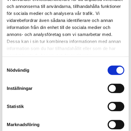
och annonserna till användarna, tillhandahålla funktioner
för sociala medier och analysera vår trafik. Vi
vidarebefordrar även sådana identifierare och annan
information från din enhet till de sociala medier och
annons- och analysföretag som vi samarbetar med.
Dessa kan i sin tur kombinera informationen med annan
Enorma skillnader mellan
information som du har tillhandahållit eller som de har
chefredaktörerna
samlat in när du har använt deras tjänster.
Så mycket tjänar dagspresscheferna
Samtyckesval
Nödvändig
REPORTAGE
Inställningar
Statistik
Marknadsföring