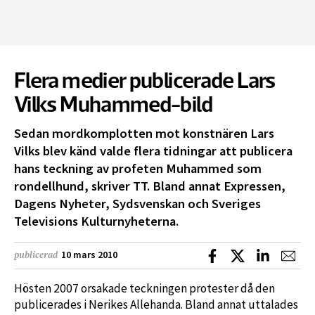
Flera medier publicerade Lars
Vilks Muhammed-bild
Sedan mordkomplotten mot konstnären Lars
Vilks blev känd valde flera tidningar att publicera
hans teckning av profeten Muhammed som
rondellhund, skriver TT. Bland annat Expressen,
Dagens Nyheter, Sydsvenskan och Sveriges
Televisions Kulturnyheterna.
Dela på Facebook
Dela på X
Dela på L
Dela
10 mars 2010
publicerad
Hösten 2007 orsakade teckningen protester då den
publicerades i Nerikes Allehanda. Bland annat uttalades