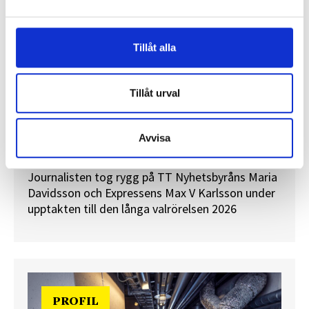
Tillåt alla
Tillåt urval
”Valåret känns som att sprinta ett
maraton”
Avvisa
En välfylld telefonbok och foträta skor – två
centrala arbetsredskap för politikreportrar.
Journalisten tog rygg på TT Nyhetsbyråns Maria
Davidsson och Expressens Max V Karlsson under
upptakten till den långa valrörelsen 2026
PROFIL