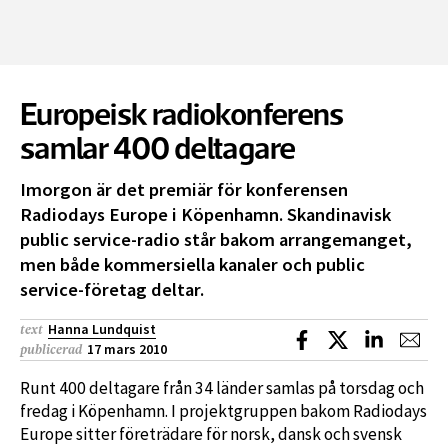
Europeisk radiokonferens
samlar 400 deltagare
Imorgon är det premiär för konferensen
Radiodays Europe i Köpenhamn. Skandinavisk
public service-radio står bakom arrangemanget,
men både kommersiella kanaler och public
service-företag deltar.
Hanna Lundquist
text
Dela på Facebook
Dela på X
Dela på L
Dela
17 mars 2010
publicerad
Runt 400 deltagare från 34 länder samlas på torsdag och
fredag i Köpenhamn. I projektgruppen bakom Radiodays
Europe sitter företrädare för norsk, dansk och svensk