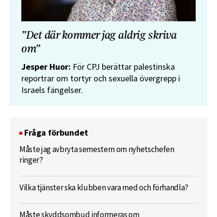
”Det där kommer jag aldrig skriva
om”
Jesper Huor:
För CPJ berättar palestinska
reportrar om tortyr och sexuella övergrepp i
Israels fängelser.
Fråga förbundet
Måste jag avbryta semestern om nyhetschefen
ringer?
Vilka tjänster ska klubben vara med och förhandla?
Måste skyddsombud informeras om