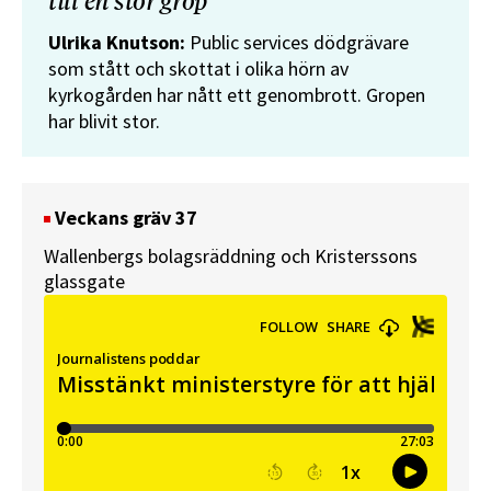
till en stor grop”
Ulrika Knutson:
Public services dödgrävare
som stått och skottat i olika hörn av
kyrkogården har nått ett genombrott. Gropen
har blivit stor.
Veckans gräv 37
Wallenbergs bolagsräddning och Kristerssons
glassgate