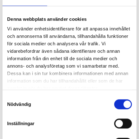
Så mycket tjänar 260 mediechefer
Denna webbplats använder cookies
Vi använder enhetsidentifierare för att anpassa innehållet
och annonserna till användarna, tillhandahålla funktioner
för sociala medier och analysera vår trafik. Vi
vidarebefordrar även sådana identifierare och annan
information från din enhet till de sociala medier och
annons- och analysföretag som vi samarbetar med.
Dessa kan i sin tur kombinera informationen med annan
information som du har tillhandahållit eller som de har
samlat in när du har använt deras tjänster.
Samtyckesval
Enorma skillnader mellan
Nödvändig
chefredaktörerna
Inställningar
Så mycket tjänar dagspresscheferna