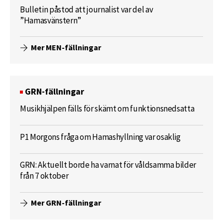
Bulletin påstod att journalist var del av
”Hamasvänstern”
Mer MEN-fällningar
GRN-fällningar
Musikhjälpen fälls för skämt om funktionsnedsatta
P1 Morgons fråga om Hamashyllning var osaklig
GRN: Aktuellt borde ha varnat för våldsamma bilder
från 7 oktober
Mer GRN-fällningar