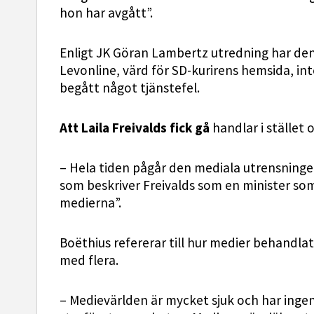
hon har avgått”.
Enligt JK Göran Lambertz utredning har d
Levonline, värd för SD-kurirens hemsida, in
begått något tjänstefel.
Att Laila Freivalds fick gå
handlar i stället
– Hela tiden pågår den mediala utrensningen
som beskriver Freivalds som en minister som 
medierna”.
Boëthius refererar till hur medier behandl
med flera.
– Medievärlden är mycket sjuk och har inge