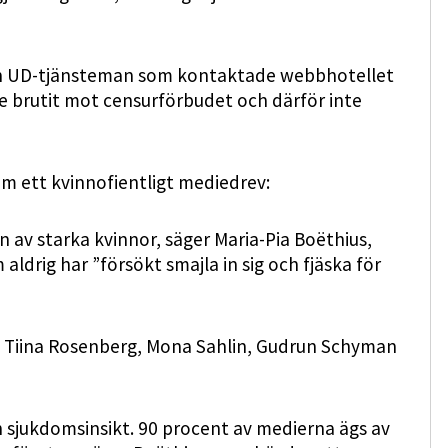
en UD-tjänsteman som kontaktade webbhotellet
te brutit mot censurförbudet och därför inte
 om ett kvinnofientligt mediedrev:
 av starka kvinnor, säger Maria-Pia Boëthius,
aldrig har ”försökt smajla in sig och fjäska för
at Tiina Rosenberg, Mona Sahlin, Gudrun Schyman
n sjukdomsinsikt. 90 procent av medierna ägs av