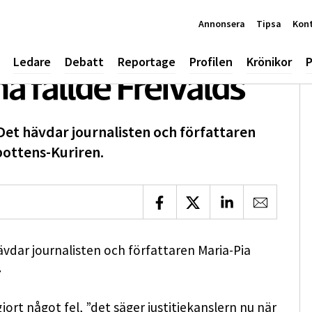
Annonsera
Tipsa
Kon
Ledare
Debatt
Reportage
Profilen
Krönikor
P
a fällde Freivalds
 Det hävdar journalisten och författaren
rbottens-Kuriren.
Dela på Facebook
Dela på X
Dela på LinkedIn
Dela via 
hävdar journalisten och författaren Maria-Pia
.
gjort något fel, ”det säger justitiekanslern nu när