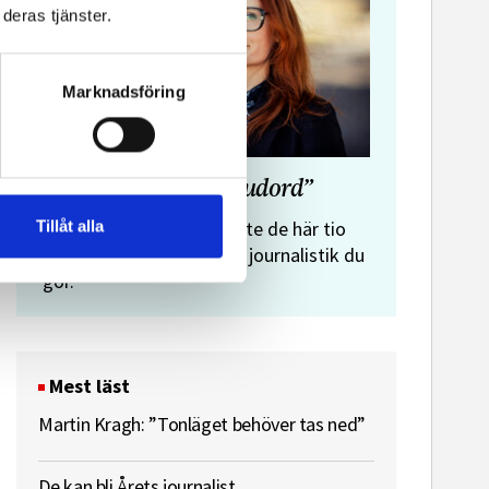
deras tjänster.
Marknadsföring
”Journalistens tio budord”
Malin Crona:
Tillåt alla
Följer du inte de här tio
budorden? Då är det inte journalistik du
gör.
Mest läst
Martin Kragh: ”Tonläget behöver tas ned”
De kan bli Årets journalist