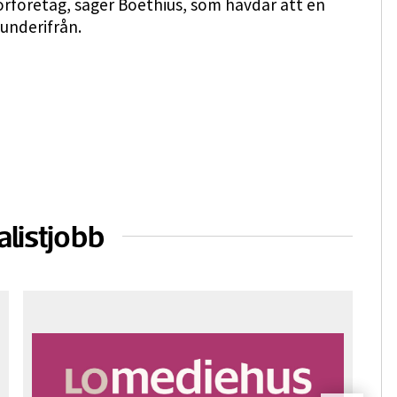
orföretag, säger Boëthius, som hävdar att en
underifrån.
alistjobb