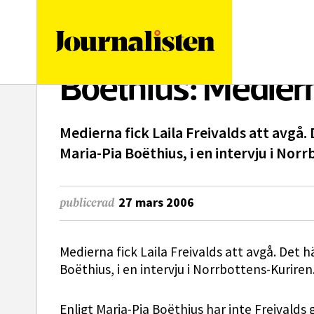
logotyp
Boëthius: Mediern
Medierna fick Laila Freivalds att avgå.
Maria-Pia Boëthius, i en intervju i Nor
27 mars 2006
publicerad
Medierna fick Laila Freivalds att avgå. Det 
Boëthius, i en intervju i Norrbottens-Kuriren
Enligt Maria-Pia Boëthius har inte Freivalds 