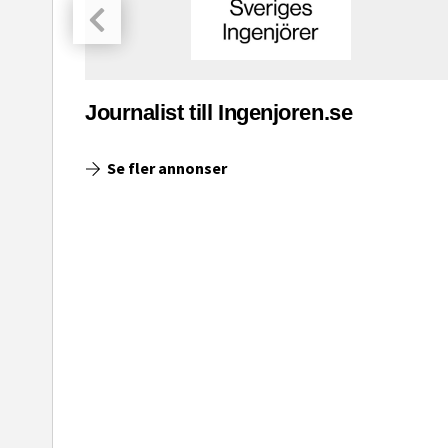
asinet
Journalist till Ingenjoren.se
Se fler annonser