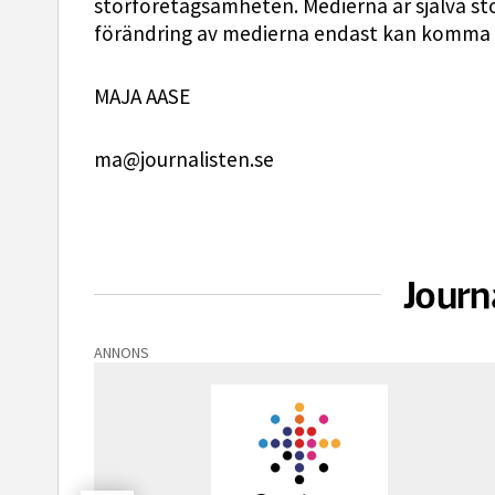
storföretagsamheten. Medierna är själva st
förändring av medierna endast kan komma 
MAJA AASE
ma@journalisten.se
Journ
ANNONS