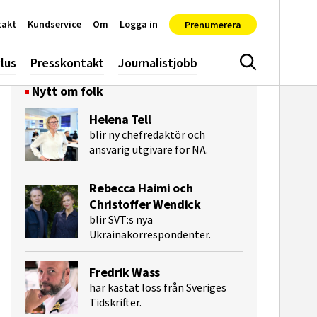
takt
Kundservice
Om
Logga in
Prenumerera
lus
Presskontakt
Journalistjobb
Sök
Nytt om folk
Helena Tell
blir ny chefredaktör och
ansvarig utgivare för NA.
Rebecca Haimi och
Christoffer Wendick
e-post
blir SVT:s nya
Ukrainakorrespondenter.
Fredrik Wass
har kastat loss från Sveriges
Tidskrifter.