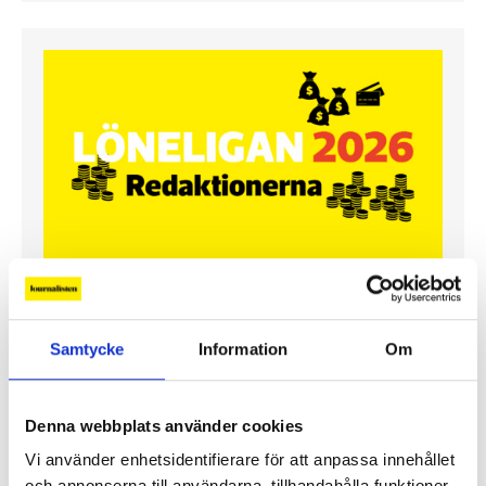
Lönerna – redaktion för redaktion
Samtycke
Information
Om
Så mycket tjänar vi – och våra chefer
Denna webbplats använder cookies
Vi använder enhetsidentifierare för att anpassa innehållet
och annonserna till användarna, tillhandahålla funktioner