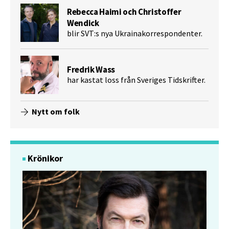
Rebecca Haimi och Christoffer
Wendick
blir SVT:s nya Ukrainakorrespondenter.
Fredrik Wass
har kastat loss från Sveriges Tidskrifter.
Nytt om folk
Krönikor