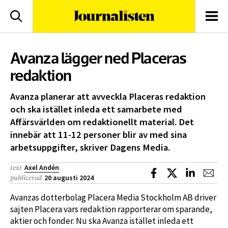
logotyp
Sök
Men
Avanza lägger ned Placeras
redaktion
Avanza planerar att avveckla Placeras redaktion
och ska istället inleda ett samarbete med
Affärsvärlden om redaktionellt material. Det
innebär att 11-12 personer blir av med sina
arbetsuppgifter, skriver Dagens Media.
Axel Andén
text
Dela på Facebook
Dela på X
Dela på L
Dela
20 augusti 2024
publicerad
Avanzas dotterbolag Placera Media Stockholm AB driver
sajten Placera vars redaktion rapporterar om sparande,
aktier och fonder. Nu ska Avanza istället inleda ett