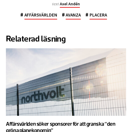
Axel Andén
text
#
#
#
AFFÄRSVÄRLDEN
AVANZA
PLACERA
Relaterad läsning
Affärsvärlden söker sponsorer för att granska “den
gröna planekonomin”