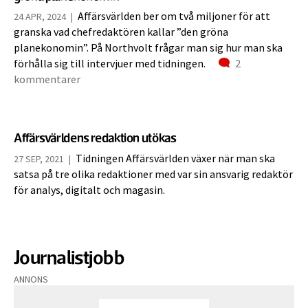
Affärsvärlden ber om två miljoner för att
24 APR, 2024
|
granska vad chefredaktören kallar ”den gröna
planekonomin”. På Northvolt frågar man sig hur man ska
Kommentarer
förhålla sig till intervjuer med tidningen.
2
kommentarer
Affärsvärldens redaktion utökas
Tidningen Affärsvärlden växer när man ska
27 SEP, 2021
|
satsa på tre olika redaktioner med var sin ansvarig redaktör
för analys, digitalt och magasin.
Journalistjobb
ANNONS