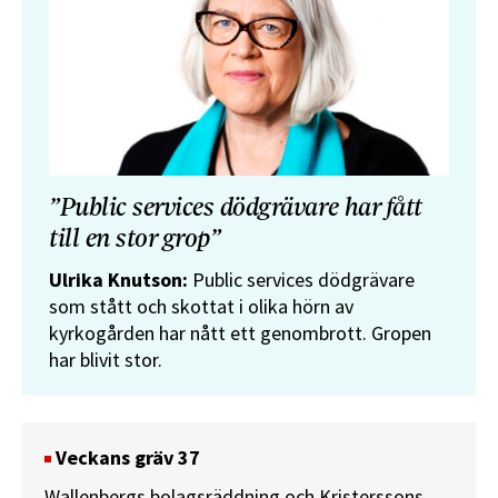
”Public services dödgrävare har fått
till en stor grop”
Ulrika Knutson:
Public services dödgrävare
som stått och skottat i olika hörn av
kyrkogården har nått ett genombrott. Gropen
har blivit stor.
Veckans gräv 37
Wallenbergs bolagsräddning och Kristerssons