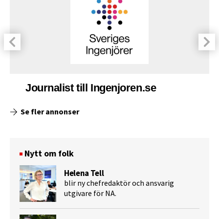
Journalist till Ingenjoren.se
Se fler annonser
Nytt om folk
Helena Tell
blir ny chefredaktör och ansvarig
utgivare för NA.